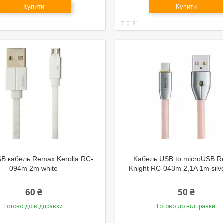
Купити
Купити
310181
B кабель Remax Kerolla RC-
Kабель USB to microUSB 
094m 2m white
Knight RC-043m 2,1A 1m silv
60 ₴
50 ₴
Готово до відправки
Готово до відправки