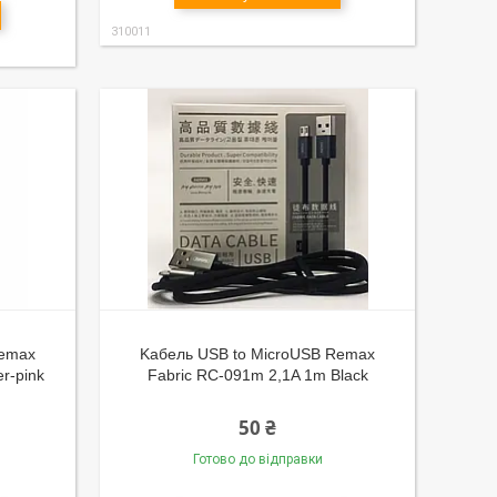
310011
Remax
Kабель USB to MicroUSB Remax
er-pink
Fabric RC-091m 2,1A 1m Black
50 ₴
Готово до відправки