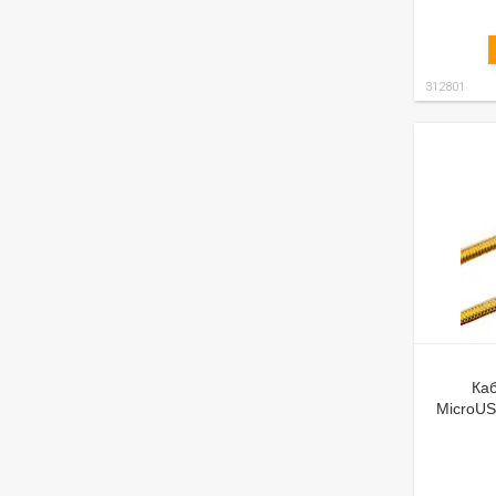
312801
Каб
MicroUS