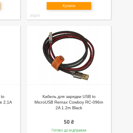
Купити
310211
 to
Кабель для зарядки USB to
e 2,1A
MicroUSB Remax Cowboy RC-096m
2A 1.2m Black
50 ₴
Готово до відправки