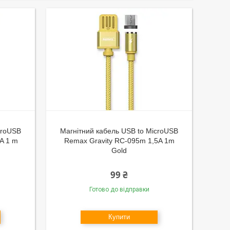
croUSB
Магнітний кабель USB to MicroUSB
A 1 m
Remax Gravity RC-095m 1,5A 1m
Gold
99 ₴
Готово до відправки
Купити