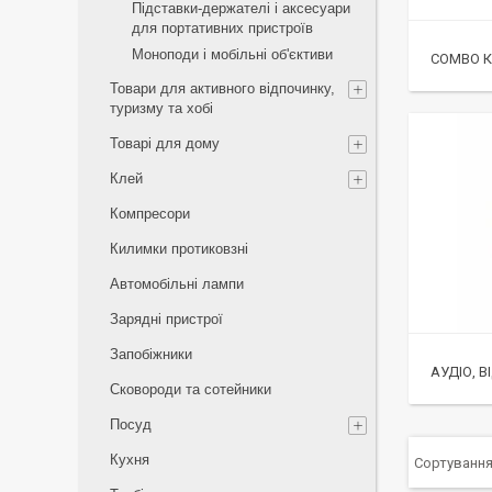
Підставки-держателі і аксесуари
для портативних пристроїв
Моноподи і мобільні об'єктиви
COMBO КА
Товари для активного відпочинку,
туризму та хобі
Товарі для дому
Клей
Компресори
Килимки протиковзні
Автомобільні лампи
Зарядні пристрої
Запобіжники
АУДІО, В
Сковороди та сотейники
Посуд
Кухня