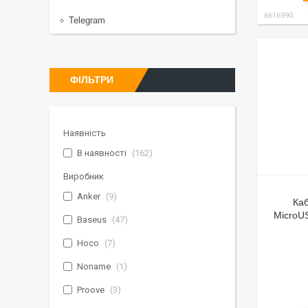
6616990
Telegram
ФІЛЬТРИ
Наявність
В наявності
162
Виробник
Anker
9
Каб
MicroU
Baseus
47
Hoco
7
Noname
1
Proove
3