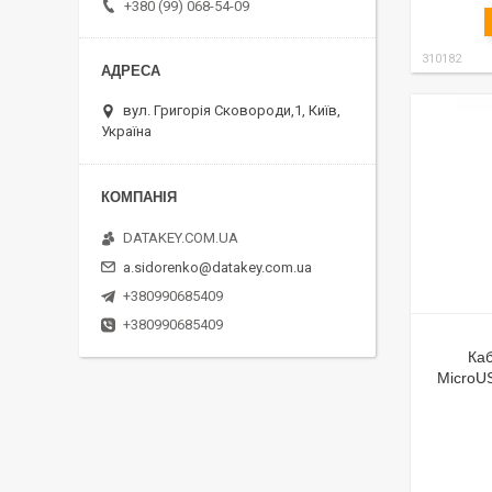
+380 (99) 068-54-09
310182
вул. Григорія Сковороди,1, Київ,
Україна
DATAKEY.COM.UA
a.sidorenko@datakey.com.ua
+380990685409
+380990685409
Каб
MicroU