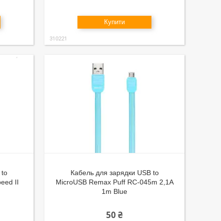
Купити
310221
 to
Кабель для зарядки USB to
eed II
MicroUSB Remax Puff RC-045m 2,1A
1m Blue
50 ₴