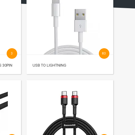
3
83
S 30PIN
USB TO LIGHTNING