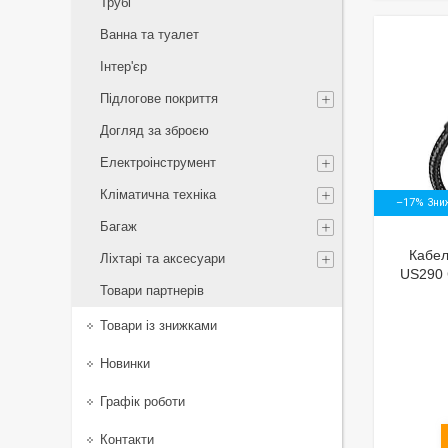
Трубі
Ванна та туалет
Інтер'єр
Підлогове покриття
Догляд за зброєю
Електроінструмент
Кліматична техніка
–17%
Багаж
Кабел
Ліхтарі та аксесуари
US290 
Товари партнерів
Товари із знижками
Новинки
Графік роботи
Контакти