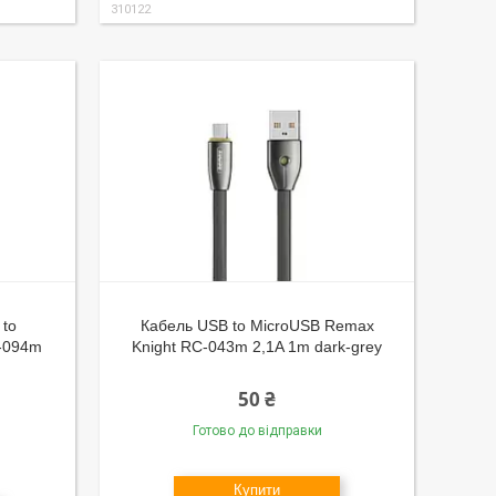
310122
 to
Кабель USB to MicroUSB Remax
C-094m
Knight RC-043m 2,1A 1m dark-grey
50 ₴
Готово до відправки
Купити