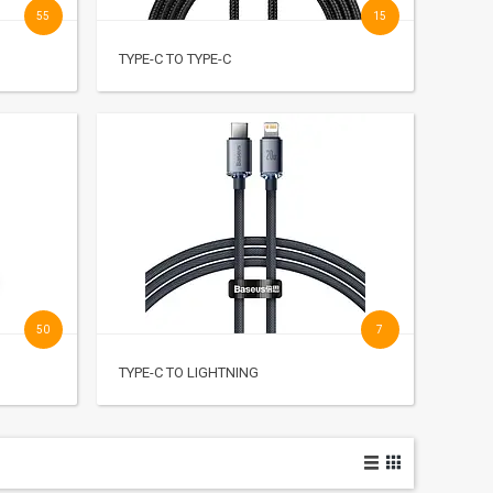
55
15
TYPE-C TO TYPE-C
50
7
TYPE-C TO LIGHTNING