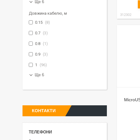
Ще 6
Довжина кабелю, м
312302
0.15
8
0.7
3
0.8
1
0.9
3
1
96
Ще 6
MicroUS
КОНТАКТИ