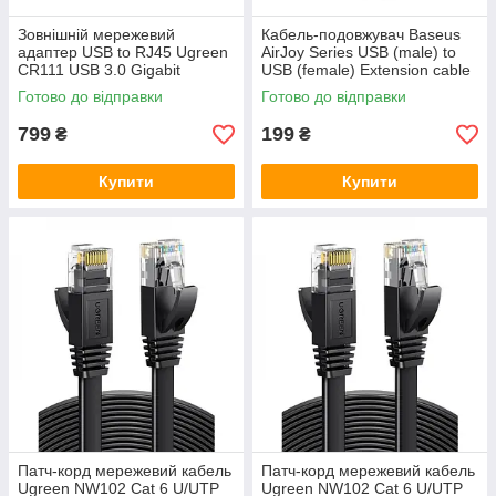
Зовнішній мережевий
Кабель-подовжувач Baseus
адаптер USB to RJ45 Ugreen
AirJoy Series USB (male) to
CR111 USB 3.0 Gigabit
USB (female) Extension cable
Ethernet Adapter 1Гбит/с
1,5 м (B00631101111-00)
Готово до відправки
Готово до відправки
(Black)
Black
799
199
₴
₴
Купити
Купити
Патч-корд мережевий кабель
Патч-корд мережевий кабель
Ugreen NW102 Cat 6 U/UTP
Ugreen NW102 Cat 6 U/UTP