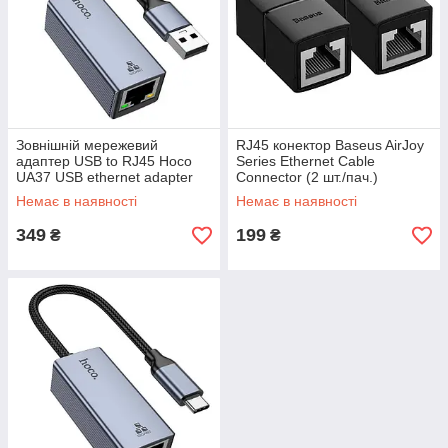
Зовнішній мережевий
RJ45 конектор Baseus AirJoy
адаптер USB to RJ45 Hoco
Series Ethernet Cable
UA37 USB ethernet adapter
Connector (2 шт./пач.)
(1000 Mbps) Metal Gray
(B00131100111-00) Black
Немає в наявності
Немає в наявності
349
199
₴
₴