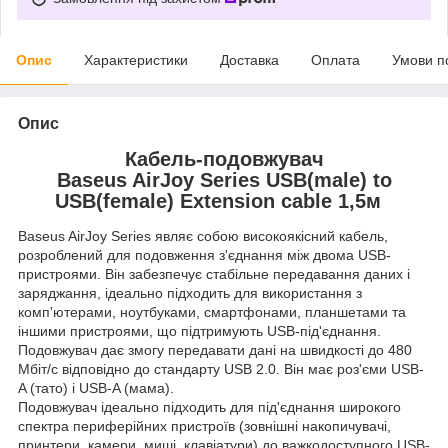
Опис
Характеристики
Доставка
Оплата
Умови п
Опис
Кабель-подовжувач
Baseus AirJoy Series USB(male) to
USB(female) Extension cable 1,5м
Baseus AirJoy Series являє собою високоякісний кабель,
розроблений для подовження з'єднання між двома USB-
пристроями. Він забезпечує стабільне передавання даних і
заряджання, ідеально підходить для використання з
комп'ютерами, ноутбуками, смартфонами, планшетами та
іншими пристроями, що підтримують USB-під'єднання.
Подовжувач дає змогу передавати дані на швидкості до 480
Мбіт/с відповідно до стандарту USB 2.0. Він має роз'єми USB-
A (тато) і USB-A (мама).
Подовжувач ідеально підходить для під'єднання широкого
спектра периферійних пристроїв (зовнішні накопичувачі,
принтери, камери, миші, клавіатури) до важкодоступного USB-