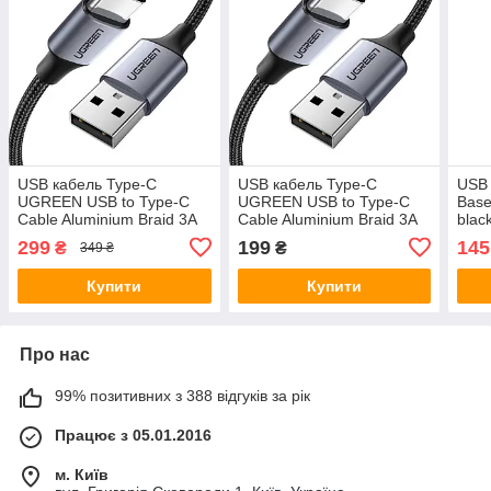
USB кабель Type-C
USB кабель Type-C
USB 
UGREEN USB to Type-C
UGREEN USB to Type-C
Base
Cable Aluminium Braid 3A
Cable Aluminium Braid 3A
blac
2m Black (US288)
1m Black (US288)
299
199
145
₴
₴
349 ₴
Купити
Купити
Про нас
99% позитивних з 388 відгуків за рік
Працює з 05.01.2016
м. Київ