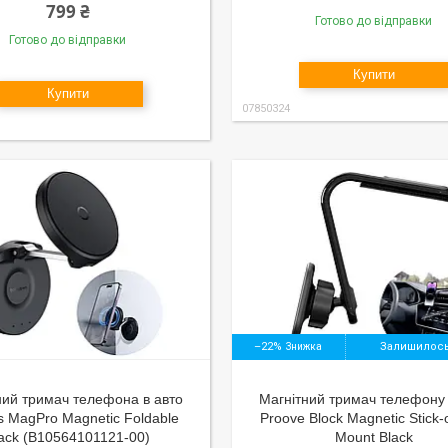
799 ₴
Готово до відправки
Готово до відправки
Купити
Купити
07850324
–22%
Залишилось
ний тримач телефона в авто
Магнітний тримач телефону 
 MagPro Magnetic Foldable
Proove Block Magnetic Stick-
ack (B10564101121-00)
Mount Black