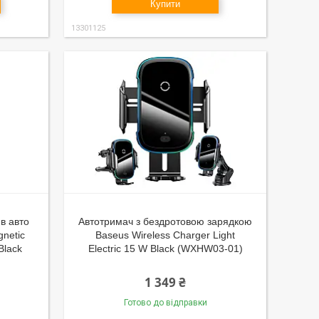
Купити
13301125
в авто
Автотримач з бездротовою зарядкою
gnetic
Baseus Wireless Charger Light
Black
Electric 15 W Black (WXHW03-01)
1 349 ₴
Готово до відправки