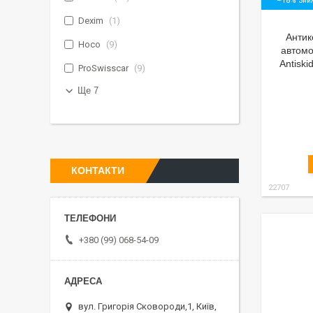
–18%
Dexim
1
Антик
Hoco
9
автомо
Antisk
ProSwisscar
9
Ще 7
КОНТАКТИ
22707
+380 (99) 068-54-09
вул. Григорія Сковороди,1, Київ,