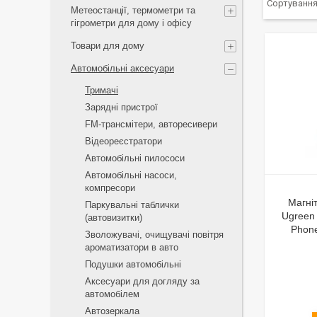
Метеостанції, термометри та
гігрометри для дому і офісу
Товари для дому
Автомобільні аксесуари
Тримачі
Зарядні пристрої
FM-трансмітери, авторесивери
Відеореєстратори
Автомобільні пилососи
Автомобільні насоси,
компресори
Магні
Паркувальні таблички
Ugreen
(автовизитки)
Phon
Зволожувачі, очищувачі повітря
ароматизатори в авто
Подушки автомобільні
Аксесуари для догляду за
автомобілем
Автозеркала