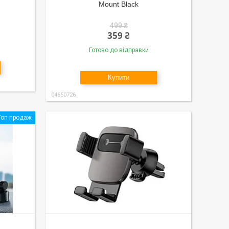
Mount Black
499 ₴
359 ₴
Готово до відправки
Купити
04650726
Топ продаж