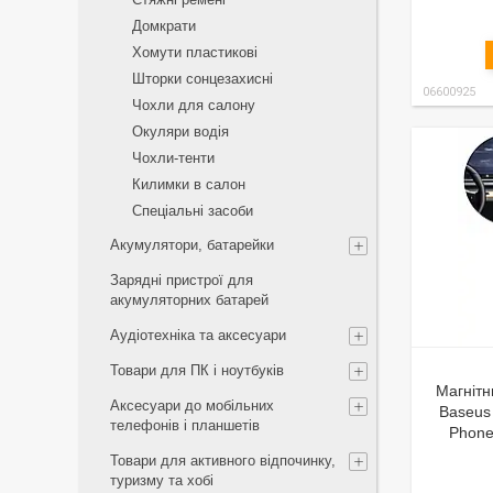
Домкрати
Хомути пластикові
Шторки сонцезахисні
06600925
Чохли для салону
Окуляри водія
Чохли-тенти
Килимки в салон
Спеціальні засоби
Акумулятори, батарейки
Зарядні пристрої для
акумуляторних батарей
Аудіотехніка та аксесуари
Товари для ПК і ноутбуків
Магнітн
Аксесуари до мобільних
Baseus
телефонів і планшетів
Phone
Товари для активного відпочинку,
туризму та хобі