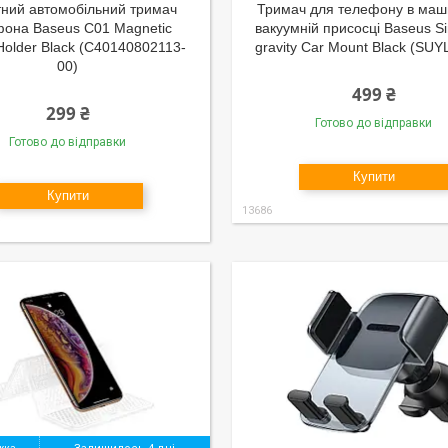
тний автомобільний тримач
Тримач для телефону в маш
фона Baseus C01 Magnetic
вакуумній присосці Baseus S
older Black (C40140802113-
gravity Car Mount Black (SUY
00)
499 ₴
299 ₴
Готово до відправки
Готово до відправки
Купити
Купити
13686