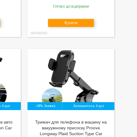
Готово до відправки
Купити
065503242
 4 дні
–28%
Залишилось 4 дні
в авто
Тримач для телефона в машину на
on Car
вакуумному присоску Proove
Longway Plaid Suction Type Car