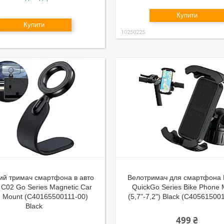
Купити
Купити
10250225
ий тримач смартфона в авто
Велотримач для смартфона 
 C02 Go Series Magnetic Car
QuickGo Series Bike Phone
 Mount (С40165500111-00)
(5,7"-7,2") Black (С40561500
Black
499 ₴