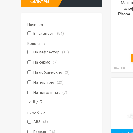
ФІЛЬТРИ
Магні
теле
Phone H
Наявність
В наявності
54
Кріплення
На дефлектор
15
На кермо
7
047508
На лобове скло
3
На повітрю
23
На підголівник
7
Ще 5
Виробник
ABS
3
Baseus
26