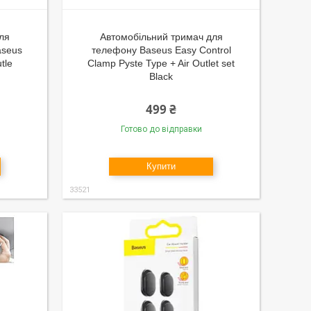
ля
Автомобільний тримач для
aseus
телефону Baseus Easy Control
tle
Clamp Pyste Type + Air Outlet set
Black
499 ₴
Готово до відправки
Купити
33521