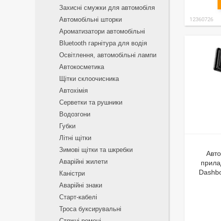
Захисні смужки для автомобіля
Автомобільні шторки
12360726
Ароматизатори автомобільні
Bluetooth гарнітура для водія
Освітлення, автомобільні лампи
Автокосметика
Щітки склоочисника
Автохімія
Серветки та рушники
Водозгони
Губки
Літні щітки
Зимові щітки та шкребки
Авт
Аварійні жилети
прила
Dashbo
Каністри
Аварійні знаки
Старт-кабелі
Троса буксирувальні
Стяжні ремені