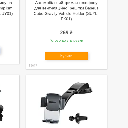
ину на
Автомобільний тримач телефону
implism
для вентиляційної решітки Baseus
L-JY01)
Cube Gravity Vehicle Holder (SUYL-
FK01)
269 ₴
Готово до відправки
Купити
13617