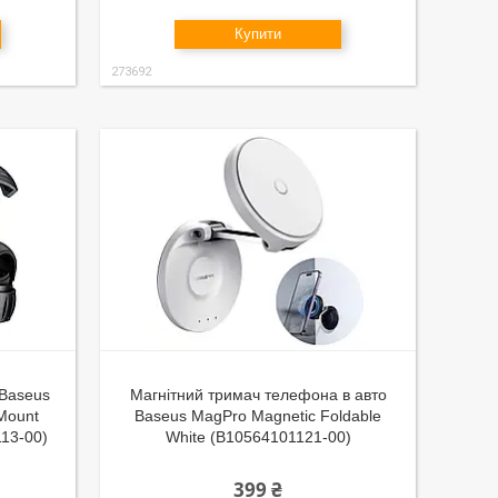
Купити
273692
Baseus
Магнітний тримач телефона в авто
 Mount
Baseus MagPro Magnetic Foldable
113-00)
White (B10564101121-00)
399 ₴