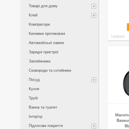
Товарі для дому
Клей
Компресори
Килимки протиковзні
12500324
Автомобільні лампи
Зарядні пристрої
Запобіжники
Сковороди та сотейники
Посуд
Кухня
Трубі
Ванна та туалет
Магніт
Інтер'єр
Baseus
Підлогове покриття
Bl