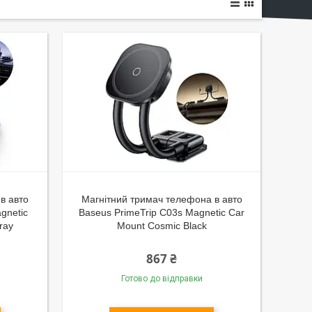
в авто
Магнітний тримач телефона в авто
gnetic
Baseus PrimeTrip C03s Magnetic Car
ray
Mount Cosmic Black
867 ₴
Готово до відправки