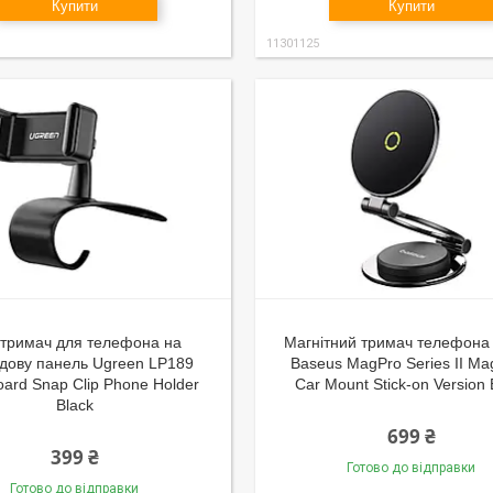
Купити
Купити
11301125
отримач для телефона на
Магнітний тримач телефона 
дову панель Ugreen LP189
Baseus MagPro Series II Ma
ard Snap Clip Phone Holder
Car Mount Stick-on Version 
Black
699 ₴
399 ₴
Готово до відправки
Готово до відправки