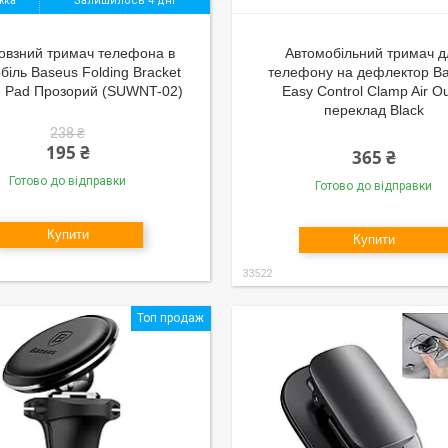
Залишилось 4 дні
овзний тримач телефона в
Автомобільний тримач д
біль Baseus Folding Bracket
телефону на дефлектор B
id Pad Прозорий (SUWNT-02)
Easy Control Clamp Air Ou
переклад Black
238 ₴
195 ₴
365 ₴
Готово до відправки
Готово до відправки
Купити
Купити
33522
Топ продаж