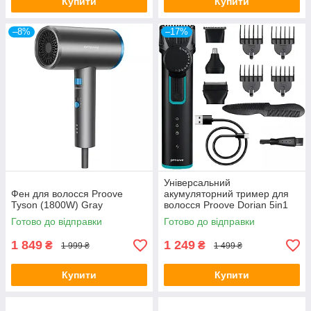
Купити
Купити
–8%
–17%
Універсальний
Фен для волосся Proove
акумуляторний тример для
Tyson (1800W) Gray
волосся Proove Dorian 5in1
(1,5 год, 600 мА·год) Black
Готово до відправки
Готово до відправки
1 849
1 249
₴
₴
1 999 ₴
1 499 ₴
Купити
Купити