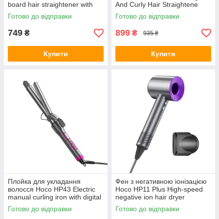
board hair straightener with
And Curly Hair Straightene
digital display
White
Готово до відправки
Готово до відправки
749
899
₴
₴
935 ₴
Купити
Купити
Плойка для укладання
Фен з негативною іонізацією
волосся Hoco HP43 Electric
Hoco HP11 Plus High-speed
manual curling iron with digital
negative ion hair dryer
display Grey
(1600W) Grey-purple
Готово до відправки
Готово до відправки