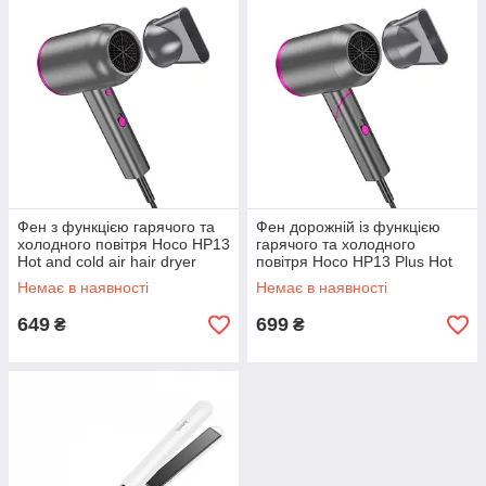
Фен з функцією гарячого та
Фен дорожній із функцією
холодного повітря Hoco HP13
гарячого та холодного
Hot and cold air hair dryer
повітря Hoco HP13 Plus Hot
(1600W) Gray Rose
and cold air hair dryer Gray
Немає в наявності
Немає в наявності
Rose
649
699
₴
₴