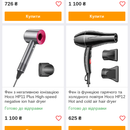
726
1 100
₴
₴
Купити
Купити
Фен з негативною іонізацією
Фен із функцією гарячого та
Hoco HP11 Plus High-speed
холодного повітря Hoco HP12
negative ion hair dryer
Hot and cold air hair dryer
(1600W) Grey-rose
Black
Готово до відправки
Готово до відправки
1 100
625
₴
₴