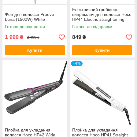
Електричний гребінець-
Фен для волосся Proove
випрямляч для волосся Hoco
Luna (1500W) White
HP44 Electric straightening
hair comb with digital display
Готово до відправки
Готово до відправки
1 999
849
₴
₴
2 499 ₴
Купити
Купити
–4%
Плойка для укладання
Плойка для укладання
волосся Hoco HP42 Wide
волосся Hoco HP41 Straight