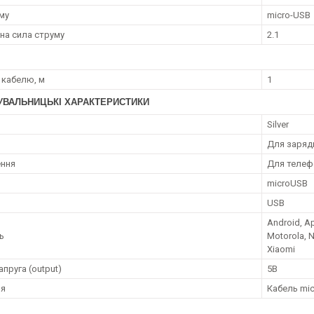
єму
micro-USB
на сила струму
2.1
кабелю, м
1
УВАЛЬНИЦЬКІ ХАРАКТЕРИСТИКИ
Silver
Для зарядк
ення
Для телеф
microUSB
USB
Android, Ap
ь
Motorola, N
Xiaomi
апруга (output)
5В
ля
Кабель mic