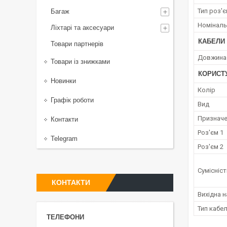
Тип роз'
Багаж
Номіналь
Ліхтарі та аксесуари
КАБЕЛИ
Товари партнерів
Довжина 
Товари із знижками
КОРИСТ
Новинки
Колір
Графік роботи
Вид
Признач
Контакти
Роз'єм 1
Telegram
Роз'єм 2
Сумісніст
КОНТАКТИ
Вихідна н
Тип кабе