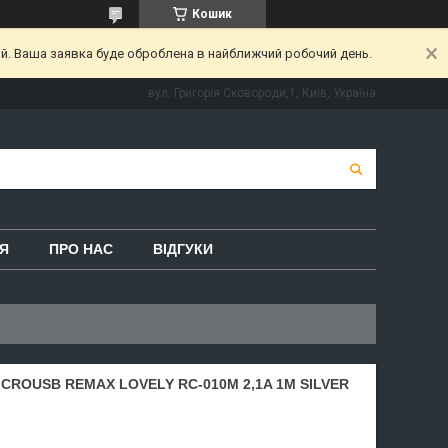
Кошик
ий. Ваша заявка буде оброблена в найближчий робочий день.
вул. Григорія Сковороди,1, Київ, Україна
Я
ПРО НАС
ВІДГУКИ
CROUSB REMAX LOVELY RC-010M 2,1A 1M SILVER