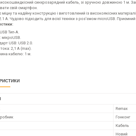
високошвидкісний синхрозарядний кабель, зі зручною довжиною 1 м. З
вати свій смартфон.
 міцну та надійну конструкцію і виготовлений із високоякісних матеріалі
2.1 А. Чудово підходить для всієї техніки з роз'ємом microUSB. Приємний
стики:
 USB Тип-А.
: мікроUSB.
арт USB: USB 2.0.
тока: 2,1 А (max).
ина кабелю: 1 м.
РИСТИКИ
І
к
Remax
иробник
Гонконг
Кабель
Новий