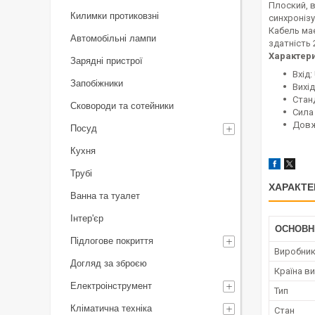
Плоский, 
Килимки протиковзні
синхронізу
Кабель має
Автомобільні лампи
здатність 
Характери
Зарядні пристрої
Вхід:
Запобіжники
Вихід
Станд
Сковороди та сотейники
Сила 
Довж
Посуд
Кухня
Трубі
ХАРАКТЕ
Ванна та туалет
Інтер'єр
ОСНОВН
Підлогове покриття
Виробни
Догляд за зброєю
Країна в
Електроінструмент
Тип
Кліматична техніка
Стан