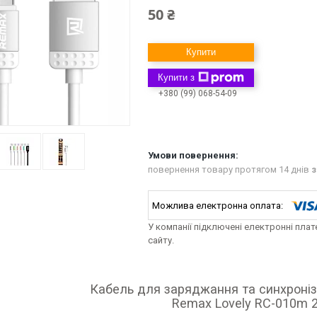
50 ₴
Купити
Купити з
+380 (99) 068-54-09
повернення товару протягом 14 днів
з
У компанії підключені електронні пла
сайту.
Кабель для заряджання та синхроніза
Remax Lovely RC-010m 