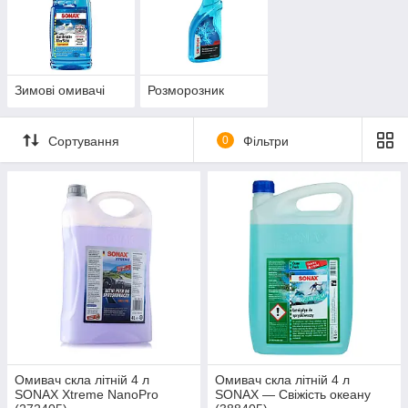
Зимові омивачі
Розморозник
Сортування
0
Фільтри
Омивач скла літній 4 л
Омивач скла літній 4 л
SONAX Xtreme NanoPro
SONAX — Свіжість океану