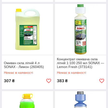
Концентрат омивача скла
Омивач скла літній 4 л
літній 1:100 250 мл SONAX —
SONAX - Лимон (260405)
Lemon Fresh (373141)
Немає в наявності
Немає в наявності
307
383
₴
₴