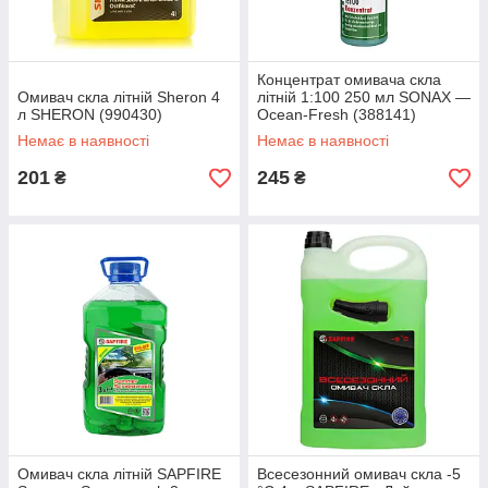
Концентрат омивача скла
Омивач скла літній Sheron 4
літній 1:100 250 мл SONAX —
л SHERON (990430)
Ocean-Fresh (388141)
Немає в наявності
Немає в наявності
201
245
₴
₴
Омивач скла літній SAPFIRE
Всесезонний омивач скла -5