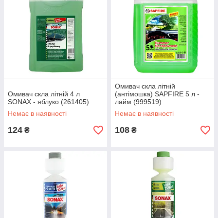
Омивач скла літній
Омивач скла літній 4 л
(антімошка) SAPFIRE 5 л -
SONAX - яблуко (261405)
лайм (999519)
Немає в наявності
Немає в наявності
124
108
₴
₴