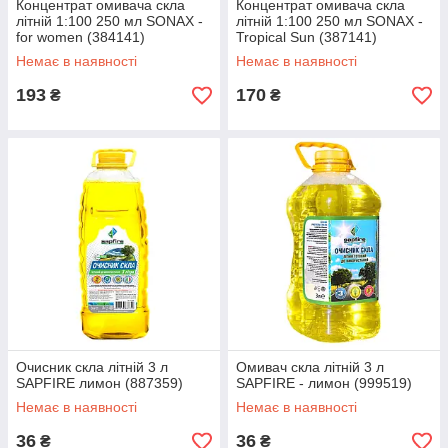
Концентрат омивача скла
Концентрат омивача скла
літній 1:100 250 мл SONAX -
літній 1:100 250 мл SONAX -
for women (384141)
Tropical Sun (387141)
Немає в наявності
Немає в наявності
193
170
₴
₴
Очисник скла літній 3 л
Омивач скла літній 3 л
SAPFIRE лимон (887359)
SAPFIRE - лимон (999519)
Немає в наявності
Немає в наявності
36
36
₴
₴