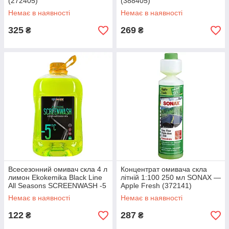
(272405)
(388405)
Немає в наявності
Немає в наявності
325
269
₴
₴
Всесезонний омивач скла 4 л
Концентрат омивача скла
лимон Ekokemika Black Line
літній 1:100 250 мл SONAX —
All Seasons SCREENWASH -5
Apple Fresh (372141)
°C (996211)
Немає в наявності
Немає в наявності
122
287
₴
₴