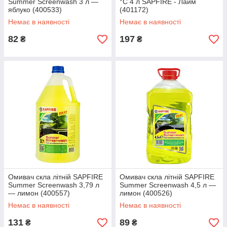
Summer Screenwash 3 л —
°C 4 л SAPFIRE - Лайм
яблуко (400533)
(401172)
Немає в наявності
Немає в наявності
82
197
₴
₴
Омивач скла літній SAPFIRE
Омивач скла літній SAPFIRE
Summer Screenwash 3,79 л
Summer Screenwash 4,5 л —
— лимон (400557)
лимон (400526)
Немає в наявності
Немає в наявності
131
89
₴
₴