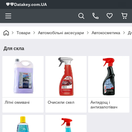
💙💛Datakey.com.UA
Товари
Автомобільні аксесуари
Автокосметика
Д
Для скла
Літні омивачі
Очисили скел
Антидощ і
антизапотівач