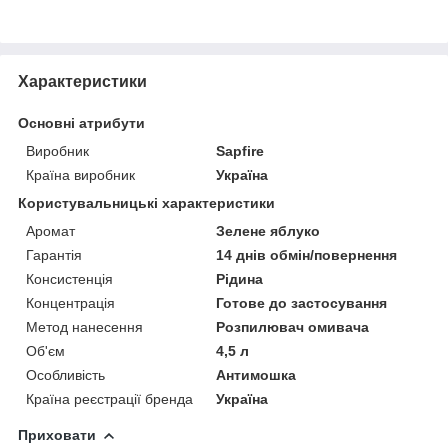
Характеристики
Основні атрибути
Виробник
Sapfire
Країна виробник
Україна
Користувальницькі характеристики
Аромат
Зелене яблуко
Гарантія
14 днів обмін/повернення
Консистенція
Рідина
Концентрація
Готове до застосування
Метод нанесення
Розпилювач омивача
Об'єм
4,5 л
Особливість
Антимошка
Країна реєстрації бренда
Україна
Приховати