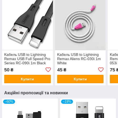
Kабель USB to Lightning
Kабель USB to Lightning
Kабе
Remax USB Full Speed Pro
Remax Aliens RC-030i 1m
Rema
Series RC-090i 1m Black
White
053i
50
45
75
₴
₴
Купити
Купити
Акційні пропозиції та новинки
–60%
–19%