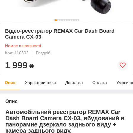
Відео-реєстратор REMAX Car Dash Board
Camera CX-03
Немає в наявності
Код: 110302
Роздріб
1 999
₴
Опис
Характеристики
Доставка
Оплата
Умови п
Опис
Автомобільний реєстратор REMAX Car
Dash Board Camera CX-03, вбудований в
панорамне дзеркало заднього виду +
камера заднього виду.