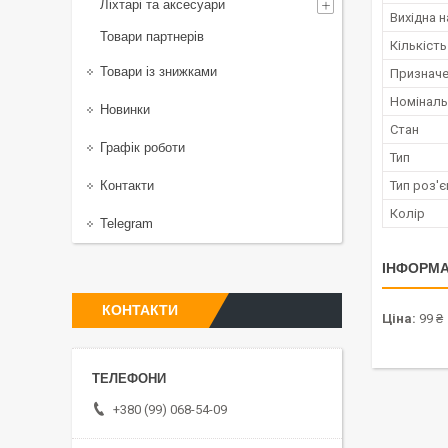
Ліхтарі та аксесуари
Вихідна н
Товари партнерів
Кількіст
Товари із знижками
Признач
Номіналь
Новинки
Стан
Графік роботи
Тип
Контакти
Тип роз'
Колір
Telegram
ІНФОРМА
КОНТАКТИ
Ціна:
99 ₴
+380 (99) 068-54-09