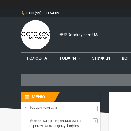
+380 (99) 068-54-09
💙💛Datakey.com.UA
ГОЛОВНА
ТОВАРИ
ЗНИЖКИ
КОН
Товари компанії
Метеостанції, термометри та
гігрометри для дому і офісу