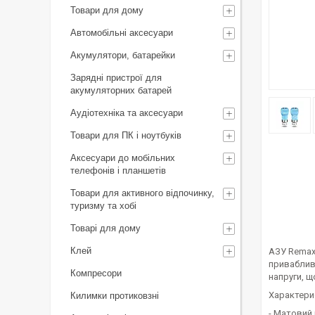
Товари для дому
Автомобільні аксесуари
Акумулятори, батарейки
Зарядні пристрої для
акумуляторних батарей
Аудіотехніка та аксесуари
Товари для ПК і ноутбуків
Аксесуари до мобільних
телефонів і планшетів
Товари для активного відпочинку,
туризму та хобі
Товарі для дому
Клей
АЗУ Remax 
приваблив
Компресори
напруги, щ
Характери
Килимки протиковзні
- Матовий 