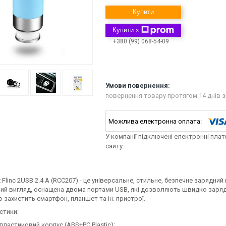
Купити
Купити з
+380 (99) 068-54-09
повернення товару протягом 14 днів
з
У компанії підключені електронні пла
сайту.
Flinc 2USB 2.4 A (RCC207) - це універсальне, стильне, безпечне зарядни
ий вигляд, оснащена двома портами USB, які дозволяють швидко зарядит
о захистить смартфон, планшет та ін. пристрої.
стики:
пластиковий корпус (ABS+PC Plastic);