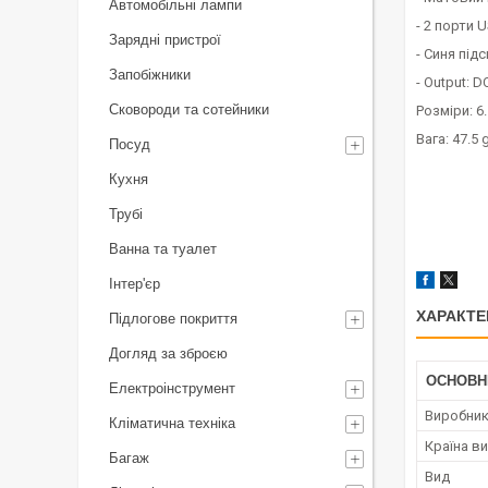
Автомобільні лампи
- 2 порти U
Зарядні пристрої
- Синя під
Запобіжники
- Output: DC
Сковороди та сотейники
Розміри: 6
Вага: 47.5 g
Посуд
Кухня
Трубі
Ванна та туалет
Інтер'єр
ХАРАКТЕ
Підлогове покриття
Догляд за зброєю
ОСНОВН
Електроінструмент
Виробни
Кліматична техніка
Країна в
Багаж
Вид