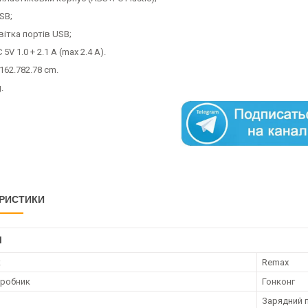
SB;
світка портів USB;
 5V 1.0 + 2.1 А (max 2.4 A).
.162.782.78 cm.
.
РИСТИКИ
І
к
Remax
иробник
Гонконг
Зарядний 