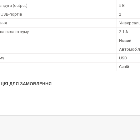
апруга (output)
5 В
ь USB-портів
2
ення
Універсал
на сила струму
2.1 А
Новий
Автомобіл
єму
USB
Синій
ЦІЯ ДЛЯ ЗАМОВЛЕННЯ