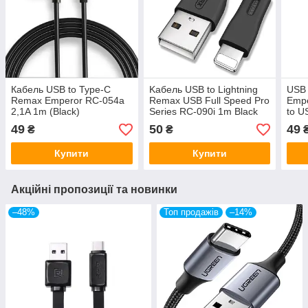
Кабель USB to Type-C
Kабель USB to Lightning
USB
Remax Emperor RC-054a
Remax USB Full Speed Pro
Empe
2,1A 1m (Black)
Series RC-090i 1m Black
to U
49
50
49
₴
₴
Купити
Купити
Акційні пропозиції та новинки
–48%
Топ продажів
–14%