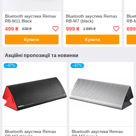
Bluetooth акустика Remax
Bluetooth акустика Remax
Blue
RB-M11 Black
RB-M7 (black)
RB-M
499
999
699
₴
₴
638 ₴
1 885 ₴
Купити
Купити
Акційні пропозиції та новинки
–47%
–47%
Bluetooth акустика Remax
Bluetooth акустика Remax