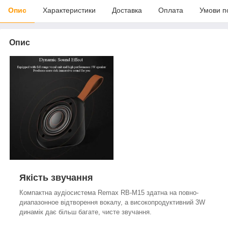
Опис
Характеристики
Доставка
Оплата
Умови п
Опис
Якість звучання
Компактна аудіосистема Remax RB-M15 здатна на повно-
диапазонное відтворення вокалу, а високопродуктивний 3W
динамік дає більш багате, чисте звучання.