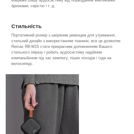
вбереже Вашу аудіосистему від пошкоджень викликаних
бризками, сирістю і т. д.
Стильність
Портативний розмір з шкіряним ремінцем для утримання,
стильний дизайн з використанням тканини, все це дозволяє
Remax RB-M15 стати прекрасним доповненням Вашого
стильного образу і робить аудіосистему надійним
компаньйоном під час кемпінгу, піших походів і їзди на
велосипеді..