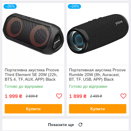
–26%
–24%
Портативна акустика Proove
Портативная акустика Proove
Third Element SE 20W (22h,
Rumble 20W (8h, Auracast,
BT5.4, TF, AUX, APP) Black
BT, TF, USB, APP) Black
Готово до відправки
Готово до відправки
1 999
1 899
₴
₴
2 699 ₴
2 499 ₴
Купити
Купити
Показати ще