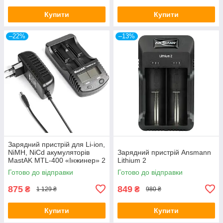
Купити
Купити
–22%
–13%
Зарядний пристрій для Li-ion,
NiMH, NiCd акумуляторів
Зарядний пристрій Ansmann
MastAK MTL-400 «Інжинер» 2
Lithium 2
канали LCD
Готово до відправки
Готово до відправки
875
849
₴
₴
1 129 ₴
980 ₴
Купити
Купити