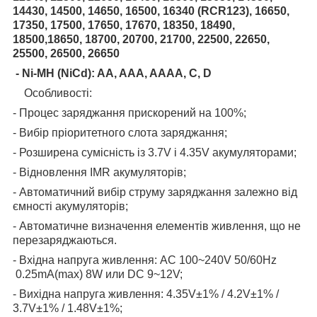
14430, 14500, 14650, 16500, 16340 (RCR123), 16650,
17350, 17500, 17650, 17670, 18350, 18490,
18500,18650, 18700, 20700, 21700, 22500, 22650,
25500, 26500, 26650
- Ni-MH (NiCd): AA, AAA, AAAA, C, D
Особливості:
-
Процес заряджання прискорений на 100%;
-
Вибір пріоритетного слота заряджання;
-
Розширена сумісність із 3.7V і 4.35V акумуляторами;
-
Відновлення IMR акумуляторів;
-
Автоматичний вибір струму заряджання залежно від
ємності акумуляторів;
-
Автоматичне визначення елементів живлення, що не
перезаряджаються.
- Вхідна напруга живлення:
AC 100~240V 50/60Hz
0.25mA(max) 8W или DC 9~12V
;
- Вихідна напруга живлення:
4.35V±1% / 4.2V±1% /
3.7V±1% / 1.48V±1%
;