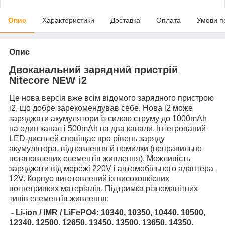
Опис
Характеристики
Доставка
Оплата
Умови п
Опис
Двоканальний зарядний пристрій
Nitecore NEW i2
Це нова версія вже всім відомого зарядного пристрою
i2, що добре зарекомендував себе. Нова i2 може
заряджати акумулятори із силою струму до 1000mAh
на один канал і 500mAh на два канали. Інтегрований
LED-дисплей сповіщає про рівень заряду
акумулятора, відновлення й помилки (неправильно
встановлених елементів живлення). Можливість
заряджати від мережі 220V і автомобільного адаптера
12V. Корпус виготовлений із високоякісних
вогнетривких матеріалів. Підтримка різноманітних
типів елементів живлення:
- Li-ion / IMR / LiFePO4: 10340, 10350, 10440, 10500,
12340, 12500, 12650, 13450, 13500, 13650, 14350,