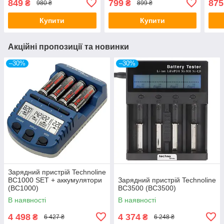
849
799
875
₴
₴
980 ₴
899 ₴
кан
Купити
Купити
Акційні пропозиції та новинки
–30%
–30%
Зарядний пристрій Technoline
BC1000 SET + аккумулятори
Зарядний пристрій Technoline
(BC1000)
BC3500 (BC3500)
В наявності
В наявності
4 498
4 374
₴
₴
6 427 ₴
6 248 ₴