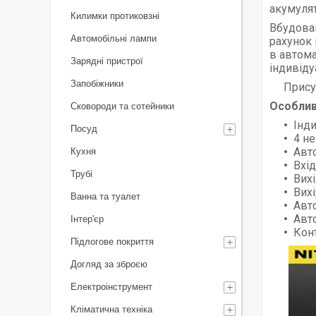
акумулят
Килимки протиковзні
Вбудован
Автомобільні лампи
рахунок 
в автома
Зарядні пристрої
індивіду
Запобіжники
Прису
Особлив
Сковороди та сотейники
Інди
Посуд
4 н
Авт
Кухня
Вхі
Трубі
Вихі
Вих
Ванна та туалет
Авт
Авто
Інтер'єр
Кон
Підлогове покриття
Догляд за зброєю
Електроінструмент
Кліматична техніка