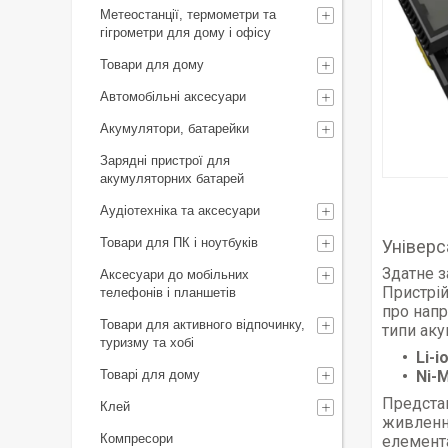
Метеостанції, термометри та
гігрометри для дому і офісу
Товари для дому
Автомобільні аксесуари
Акумулятори, батарейки
Зарядні пристрої для
акумуляторних батарей
Аудіотехніка та аксесуари
Товари для ПК і ноутбуків
Універс
Здатне з
Аксесуари до мобільних
Пристрій
телефонів і планшетів
про напр
Товари для активного відпочинку,
типи аку
туризму та хобі
Li-i
Товарі для дому
Ni-M
Предста
Клей
живлення
Компресори
елемента