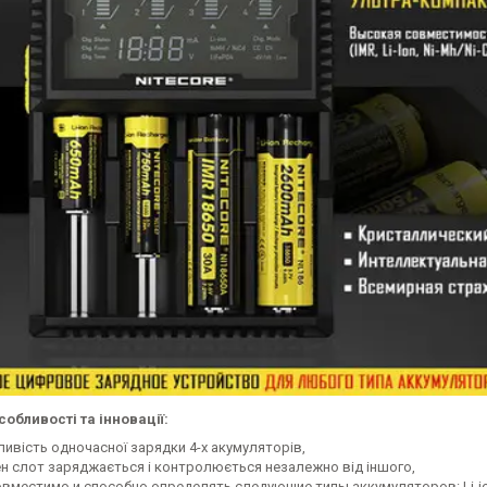
собливості та інновації:
ивість одночасної зарядки 4-х акумуляторів,
н слот заряджається і контролюється незалежно від іншого,
овместимо и способно определять следующие типы аккумуляторов: Li-ion (