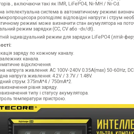
орів , включаючи такі як IMR, LiFePO4, Ni-MH / Ni-Cd.
а інтелектуальна система в автоматичному режимі визнача
мікропроцесора розподіляє відповідні напруги і струм нео
тичному режимі може визначити стан акумулятора на пото
альний режим зарядки (СС, CV або -dv/dt)..
тній індивідуальний режим для зарядки LiFePO4 (літій-фе
ості:
кація заряду по кожному каналу.
езалежних канала.
оматичне відключення.
дна напруга живлення:
AC
100
V
-240
V
0.35
A
(
max
) 50-60
Hz
;
DC
дна напруга живлення: 4.2
V
/ 3.7
V
/ 1.48
V
.
ідний струм
: 375mA*4 / 750mA*2.
овизначення рівня заряду.
визначення типу і статусу акумулятора.
троль температури пристрою.