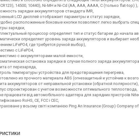
CR123), 14500, 10440), Ni-MH и Ni-Cd (AA, AAA, AAAA, C (только flat-top) ),
ожность зарядки аккумуляторов стандарта IMR,
оенный LCD дисплей отображает параметры и статус зарядки,
удобно расположенные боковые кнопки позволяют легко выбрать спец
тры зарядки,
ллектуальный процессор определяет тип и статус батареи до начала авт
матически определяет уровень заряда аккумуляторов и выбирает необ
ением LiFePO4, где требуется ручной выбор),
естимо с LiFePO4,
местимо с аккумуляторами малой емкости,
оматическая остановка зарядки в случае полного заряда аккумулятора
ита от перезаряда,
троль температуры устройства для предотвращения перегрева,
отовлено из прочного материала ABS (огнезащитный и устойчив к возго
ита аккумуляторов от неправильной установки (обратной полярности),
пус спроектирован с учетом возможности оптимального теплоотвода,
е працювати від автомобільного адаптера для зарядних пристроїв Nite
тифіковано RoHS, CE, FCC і CEC,
траховане у всьому світі компанією Ping An Insurance (Group) Company of 
РИСТИКИ