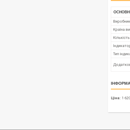
ОСНОВН
Виробни
Країна в
Кількіст
Індикато
Тип інди
Додатков
ІНФОРМА
Ціна:
1 620