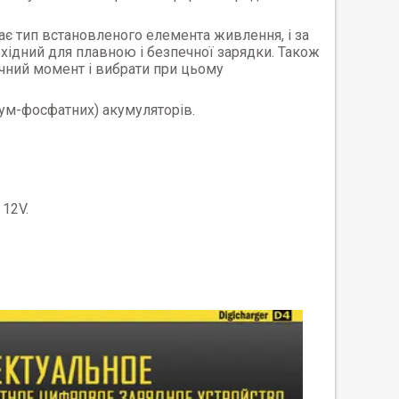
є тип встановленого елемента живлення, і за
бхідний для плавною і безпечної зарядки. Також
чний момент і вибрати при цьому
рум-фосфатних) акумуляторів.
12
V
.