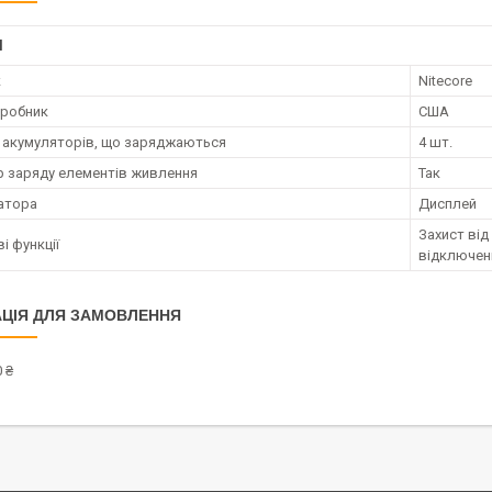
І
к
Nitecore
иробник
США
ь акумуляторів, що заряджаються
4 шт.
р заряду елементів живлення
Так
катора
Дисплей
Захист від
і функції
відключенн
ЦІЯ ДЛЯ ЗАМОВЛЕННЯ
 ₴