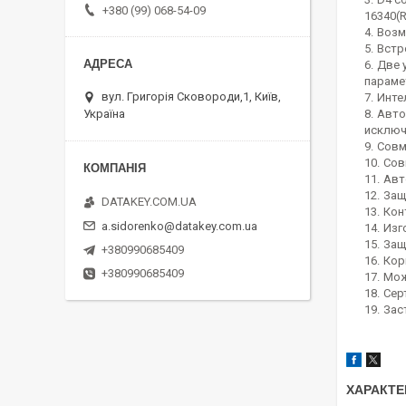
+380 (99) 068-54-09
16340(R
Возм
Встр
Две 
параме
вул. Григорія Сковороди,1, Київ,
Инте
Україна
Авто
исключ
Совм
Сов
Авт
Защ
DATAKEY.COM.UA
Кон
a.sidorenko@datakey.com.ua
Изг
Защ
+380990685409
Кор
+380990685409
Мож
Сер
Зас
ХАРАКТЕ