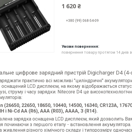
1 620 ₴
+380 (99) 068-54-09
повернення товару протягом 14 днів
з
альне цифрове зарядний пристрій Digicharger D4 (4-
аряджати практично всі можливі "циліндричні" акумулятори
 оснащений LCD дисплеєм, на якому відображається статус 
узі, струму і часу зарядки. Nitecore D4 це високотехнологіч
муляторів:
on (26650, 22650, 18650, 10440, 14500, 16340, CR123A, 17670
H і Ni-Cd AA (R6), AAA (R03), AAAA, З (R14).
влена зарядка оснащена LCD дисплеєм, який дозволить Ва
 починаючи з першого етапу - встановлення акумулятора. N
 живлення різного хімічного складу і типорозміру одноч