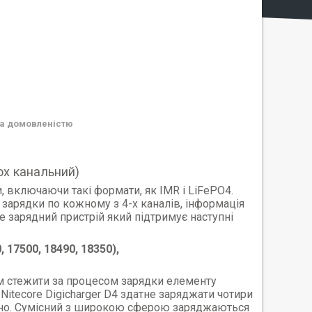
а домовленістю
ох канальний)
, включаючи такі формати, як IMR і LiFePO4.
зарядки по кожному з 4-х каналів, інформація
не зарядний пристрій який підтримує наступні
, 17500, 18490, 18350),
м стежити за процесом зарядки елементу
itecore Digicharger D4 здатне заряджати чотири
асно. Сумісний з широкою сферою заряджаються