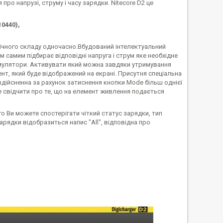
ро напрузі, струму і часу зарядки. Nitecore D2 це
10440),
імічного складу одночасно.Вбудований інтелектуальний
самим підбирає відповідні напруга і струм яке необхідне
умулятори. Активувати який можна завдяки утримування
ент, який буде відображений на екрані. Присутня спеціальна
 здійсненна за рахунок затиснення кнопки Mode більш однієї
де свідчити про те, що на елемент живлення подається
Ви можете спостерігати чіткий статус зарядки, тип
арядки відобразиться напис "All", відповідна про