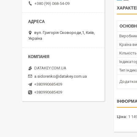
+380 (99) 068-54-09
ХАРАКТЕ
ОСНОВН
вул. Григорія Сковороди,1, Київ,
Виробни
Україна
Країна в
Кількіст
Індикато
DATAKEY.COM.UA
Тип інди
a.sidorenko@datakey.com.ua
Додатков
+380990685409
+380990685409
ІНФОРМА
Ціна:
1 149