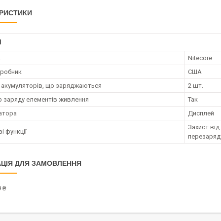
РИСТИКИ
І
к
Nitecore
иробник
США
ь акумуляторів, що заряджаються
2 шт.
р заряду елементів живлення
Так
катора
Дисплей
Захист від
і функції
перезаряд
ЦІЯ ДЛЯ ЗАМОВЛЕННЯ
 ₴