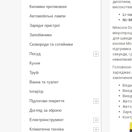
дисплеєм, 
Килимки протиковзні
високотехн
Li-io
Автомобільні лампи
Ni-M
Зарядні пристрої
Nitecore D
мікропроце
Запобіжники
для швидк
кнопки Mod
Сковороди та сотейники
підтримка 
Посуд
секунди, і
невеликий
Кухня
Головною 
заряджає а
Трубі
закінчення
Ванна та туалет
Вхідн
Вихід
Інтер'єр
Вихі
Підлогове покриття
Авто
Авто
Догляд за зброєю
Заря
Конт
Електроінструмент
Кліматична техніка