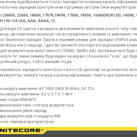
на якому відображається статус зарядки по кожному каналу, інформація п
ологічне зарядний пристрій який підтримує наступні типи акумуляторів:
n (26650, 22650, 18650, 17670,18490, 17500, 18350, 16340(RCR123), 14500, 
H і Ni-Cd (AA, AAA, AAAA, C)
igicharger D2 здатне заряджати два елементи живлення різного типу і х
сор, автоматично визначає тип встановленого елемента живлення і тим 
ої і безпечної зарядки. Також є окремий режим для зарядки LiFePO4 ак
e більш ніж 2 секунди. І далі Ви зможете спостерігати відповідний елем
для акумуляторів малої ємності (10440, 16340 і АА). Активація якої буде
 результат зміни режиму буде видно на екрані з позначкою "Low", що бу
 робочий ресурс, тобто менший струм.
перевагою зарядного пристрою є його LCD дисплей, за допомогою якого 
кумулятор, напруга та іншу корисну інформацію. Навіть при закінченні з
.
а напруга живлення: AC 100V-240V 50-60Hz, DC 12V.
на напруга живлення: 4.2 V; 3.7 V; 1.48 V.
дний струм:500mA*2.
визначення типу і статусу акумулятора.
визначення рівня заряду.
дка акумуляторів стандарту IMR.
роль температури пристрою.