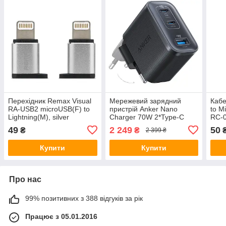
Перехідник Remax Visual
Мережевий зарядний
Кабе
RA-USB2 microUSB(F) to
пристрій Anker Nano
to M
Lightning(M), silver
Charger 70W 2*Type-C
RC-
1*USB (A121AL11) Black
49
2 249
50
₴
₴
2 399 ₴
Купити
Купити
Про нас
99% позитивних з 388 відгуків за рік
Працює з 05.01.2016