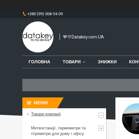
+380 (99) 068-54-09
💙💛Datakey.com.UA
ГОЛОВНА
ТОВАРИ
ЗНИЖКИ
КОН
Товари компанії
Метеостанції, термометри та
гігрометри для дому і офісу