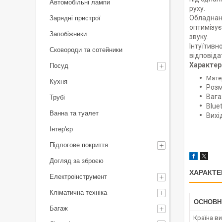
Автомобільні лампи
руху.
Обладнани
Зарядні пристрої
оптимізує
Запобіжники
звуку.
Інтуїтивн
Сковороди та сотейники
відповіда
Характер
Посуд
Мате
Кухня
Розм
Вага:
Трубі
Blue
Ванна та туалет
Вихі
Інтер'єр
Підлогове покриття
Догляд за зброєю
ХАРАКТЕ
Електроінструмент
Кліматична техніка
ОСНОВН
Багаж
Країна в