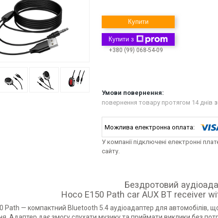
Купити
Купити з
+380 (99) 068-54-09
повернення товару протягом 14 днів
з
У компанії підключені електронні пла
сайту.
Бездротовий аудіоад
Hoco E150 Path car AUX BT receiver wit
 Path — компактний Bluetooth 5.4 аудіоадаптер для автомобілів, 
ня. Адаптер дає змогу слухати музику та приймати виклики без потр