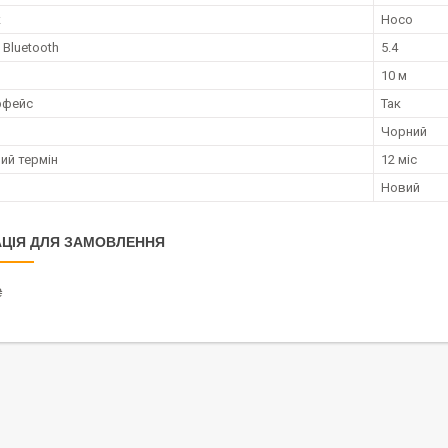
к
Hoco
 Bluetooth
5.4
10 м
рфейс
Так
Чорний
ий термін
12 міс
Новий
ЦІЯ ДЛЯ ЗАМОВЛЕННЯ
₴