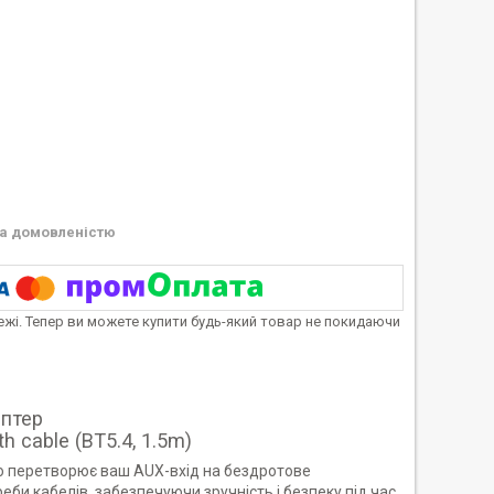
а домовленістю
тежі. Тепер ви можете купити будь-який товар не покидаючи
аптер
h cable (BT5.4, 1.5m)
що перетворює ваш AUX-вхід на бездротове
еби кабелів, забезпечуючи зручність і безпеку під час