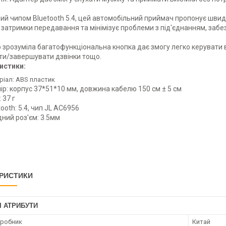
й чипом Bluetooth 5.4, цей автомобільний приймач пропонує швидш
 затримки передавання та мінімізує проблеми з під'єднанням, заб
о зрозуміла багатофункціональна кнопка дає змогу легко керувати 
ти/завершувати дзвінки тощо.
истики:
ріал: ABS пластик
ір: корпус 37*51*10 мм, довжина кабелю 150 см ± 5 см
 37 г
tooth: 5.4, чип JL AC6956
дний роз'єм: 3.5мм
РИСТИКИ
І АТРИБУТИ
иробник
Китай