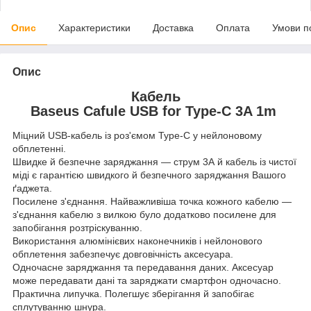
Опис
Характеристики
Доставка
Оплата
Умови п
Опис
Кабель
Baseus Cafule USB for Type-C 3A 1m
Міцний USB-кабель із роз'ємом Type-C у нейлоновому
обплетенні.
Швидке й безпечне заряджання — струм 3А й кабель із чистої
міді є гарантією швидкого й безпечного заряджання Вашого
ґаджета.
Посилене з'єднання. Найважливіша точка кожного кабелю —
з'єднання кабелю з вилкою було додатково посилене для
запобігання розтріскуванню.
Використання алюмінієвих наконечників і нейлонового
обплетення забезпечує довговічність аксесуара.
Одночасне заряджання та передавання даних. Аксесуар
може передавати дані та заряджати смартфон одночасно.
Практична липучка. Полегшує зберігання й запобігає
сплутуванню шнура.