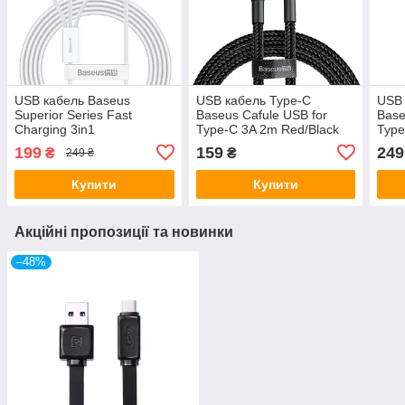
USB кабель Baseus
USB кабель Type-C
USB 
Superior Series Fast
Baseus Cafule USB for
Base
Charging 3in1
Type-C 3A 2m Red/Black
Type
microUSB/Lightning /Type-
(CATKLF-C91)
(CA
199
159
249
₴
₴
249 ₴
C 3,5A 1,5m White
(CAMLTYS-02)
Купити
Купити
Акційні пропозиції та новинки
–48%