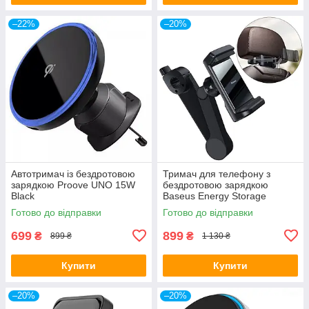
–22%
–20%
Автотримач із бездротовою
Тримач для телефону з
зарядкою Proove UNO 15W
бездротовою зарядкою
Black
Baseus Energy Storage
Backseat Holder Black
Готово до відправки
Готово до відправки
(WXHZ-01)
699
899
₴
₴
899 ₴
1 130 ₴
Купити
Купити
–20%
–20%