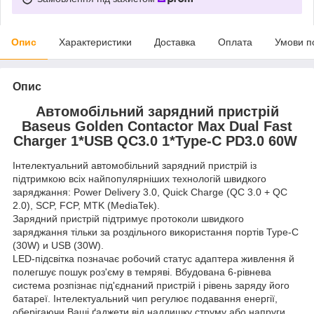
Опис
Характеристики
Доставка
Оплата
Умови п
Опис
Автомобільний зарядний пристрій
Baseus Golden Contactor Max Dual Fast
Charger 1*USB QC3.0 1*Type-C PD3.0 60W
Інтелектуальний автомобільний зарядний пристрій із
підтримкою всіх найпопулярніших технологій швидкого
заряджання: Power Delivery 3.0, Quick Charge (QC 3.0 + QC
2.0), SCP, FCP, MTK (MediaTek).
Зарядний пристрій підтримує протоколи швидкого
заряджання тільки за роздільного використання портів Type-C
(30W) и USB (30W).
LED-підсвітка позначає робочий статус адаптера живлення й
полегшує пошук роз'єму в темряві. Вбудована 6-рівнева
система розпізнає під'єднаний пристрій і рівень заряду його
батареї. Інтелектуальний чип регулює подавання енергії,
оберігаючи Ваші ґаджети від надлишку струму або напруги,