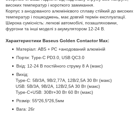
високих температур і короткого замикання.
Корпус з анодованого алюмінієвого сплаву стійкий до високих
температур і пошкоджень, має довгий термін експлуатації.
Широка сумісність: легкові автомобілі, позашляховики,
фургони та інші моделі з акумулятором 12-24 В.
Характеристики Baseus Golden Contactor Max:
Матеріал: ABS + PC +анодований алюміній
Порти: Type-C PD3.0, USB QC3.0
Вхід: 12-24 В постійного струму 8 А (макс)
Вихід:
Type-C: 5В/3А, 9В/2,77А, 12В/2,5А 30 Вт (макс)
USB: 5В/3А, 9В/2А, 12В/2,5А 30 Вт (макс)
Type-C+USB: 30Вт+30 Вт 60 Вт (макс)
Розмір: 55*26,5*26,5мм
Вага: 26г