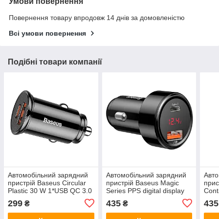
Умови повернення
Повернення товару впродовж 14 днів за домовленістю
Всі умови повернення
Подібні товари компанії
Автомобільний зарядний
Автомобільний зарядний
Авто
пристрій Baseus Circular
пристрій Baseus Magic
прис
Plastic 30 W 1*USB QC 3.0
Series PPS digital display
Cont
1*Type-C PD3.0 Black
1*USB QC3.0 1*Type-C
Char
299
435
435
₴
₴
(CCALL-YS01)
PD3.0 45W Black
1*Ty
(CCMLC20C-01)
(CG