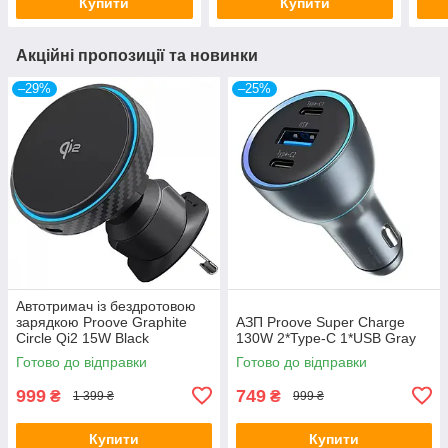
Купити
Купити
Акційні пропозиції та новинки
–29%
–25%
Автотримач із бездротовою
зарядкою Proove Graphite
АЗП Proove Super Charge
Circle Qi2 15W Black
130W 2*Type-C 1*USB Gray
Готово до відправки
Готово до відправки
999
749
₴
₴
1 399 ₴
999 ₴
Купити
Купити