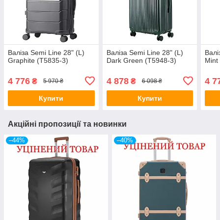
Валіза Semi Line 28" (L)
Валіза Semi Line 28" (L)
Валі
Graphite (T5835-3)
Dark Green (T5948-3)
Mint
4 776
4 878
4 7
₴
₴
5 970 ₴
6 098 ₴
Купити
Купити
Акційні пропозиції та новинки
–44%
–40%