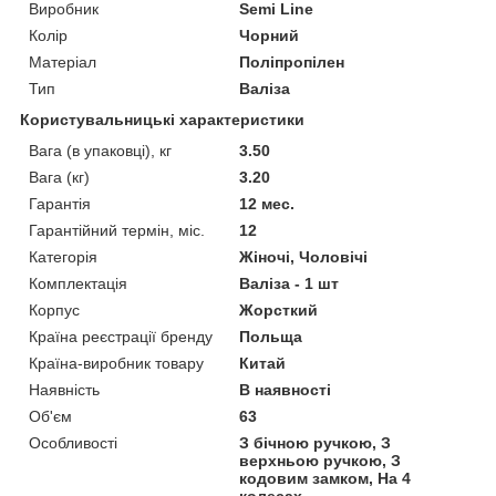
Виробник
Semi Line
Колір
Чорний
Матеріал
Поліпропілен
Тип
Валіза
Користувальницькі характеристики
Вага (в упаковці), кг
3.50
Вага (кг)
3.20
Гарантія
12 мес.
Гарантійний термін, міс.
12
Категорія
Жіночі, Чоловічі
Комплектація
Валіза - 1 шт
Корпус
Жорсткий
Країна реєстрації бренду
Польща
Країна-виробник товару
Китай
Наявність
В наявності
Об'єм
63
Особливості
З бічною ручкою, З
верхньою ручкою, З
кодовим замком, На 4
колесах