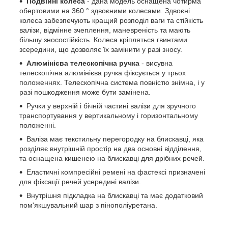
Подвійні колеса
- дана модель оснащена чотирма
обертовими на 360 ° здвоєними колесами. Здвоєні
колеса забезпечують кращий розподіл ваги та стійкість
валізи, відмінне зчеплення, маневреність та мають
більшу зносостійкість. Колеса кріпляться гвинтами
зсередини, що дозволяє їх замінити у разі зносу.
Алюмінієва телескопічна ручка
- висувна
телескопічна алюмінієва ручка фіксується у трьох
положеннях. Телескопічна система повністю знімна, і у
разі пошкодження може бути замінена.
Ручки у верхній і бічній частині валізи для зручного
транспортування у вертикальному і горизонтальному
положенні.
Валіза має текстильну перегородку на блискавці, яка
розділяє внутрішній простір на два основні відділення,
та оснащена кишенею на блискавці для дрібних речей.
Еластичні компресійні ремені на фастексі призначені
для фіксації речей усередині валізи.
Внутрішня підкладка на блискавці та має додатковий
пом'якшувальний шар з пінополіуретана.