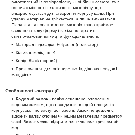
виготовлений із поліпропілену - найбільш легкого, та в
одночас міцного і пластичного матеріалу, що
використовується для створення корпусу валіз. При
ударах матеріал не тріскається, а лише вигинається.
Після зняття навантаження матеріал знов приймає
свою початкову форму і валіза не втратить
свій початковий вигляд та функціональність.
Матеріал підкладки: Polyester (поліестер).
Кількість коліс, шт: 4
Колір: Black (чорний)
Призначення: для авіаперельотів, ділових поїздок і
мандрівок
Особливості конструкції:
Кодовий замок
- валіза оснащена "утопленим"
кодовим замком, що знаходиться в одній площині з
корпусом, і не виступає назовні. Замок не дозволяє
відкрити валізу ключем чи іншим металевим предметом
зовні. Замок можна відкрити лише знаючи тризначний
код.