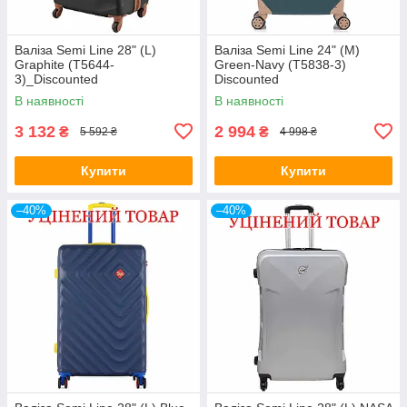
Валіза Semi Line 28" (L)
Валіза Semi Line 24" (M)
Graphite (T5644-
Green-Navy (T5838-3)
3)_Discounted
Discounted
В наявності
В наявності
3 132
2 994
₴
₴
5 592 ₴
4 998 ₴
Купити
Купити
–40%
–40%