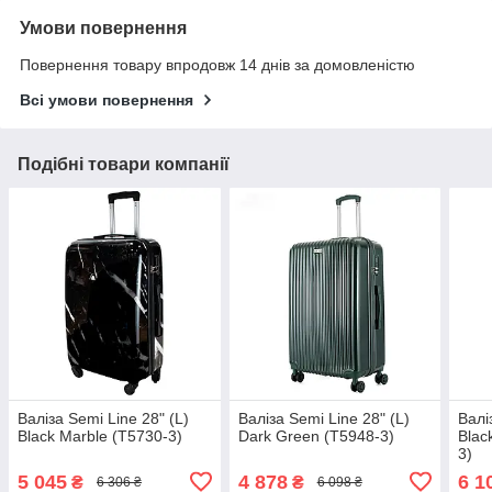
Умови повернення
Повернення товару впродовж 14 днів за домовленістю
Всі умови повернення
Подібні товари компанії
Валіза Semi Line 28" (L)
Валіза Semi Line 28" (L)
Валі
Black Marble (T5730-3)
Dark Green (T5948-3)
Blac
3)
5 045
4 878
6 1
₴
₴
6 306 ₴
6 098 ₴