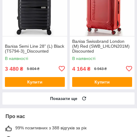
Валіза Swissbrand London
Валіза Semi Line 28" (L) Black
(M) Red (SWB_LHLON201M)
(T5794-3)_Discounted
Discounted
В наявності
В наявності
3 480
4 164
₴
₴
5 804 ₴
6 943 ₴
Купити
Купити
Показати ще
Про нас
99% позитивних з 388 відгуків за рік