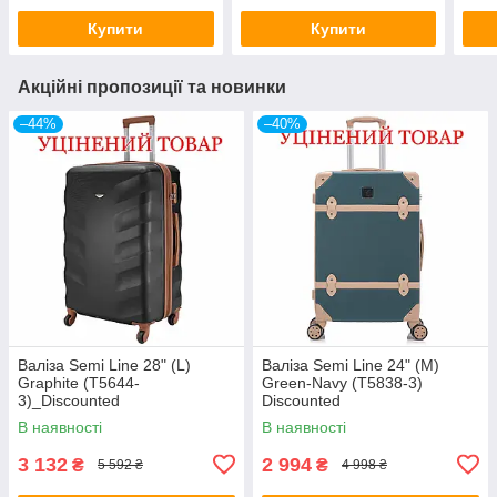
Купити
Купити
Акційні пропозиції та новинки
–44%
–40%
Валіза Semi Line 28" (L)
Валіза Semi Line 24" (M)
Graphite (T5644-
Green-Navy (T5838-3)
3)_Discounted
Discounted
В наявності
В наявності
3 132
2 994
₴
₴
5 592 ₴
4 998 ₴