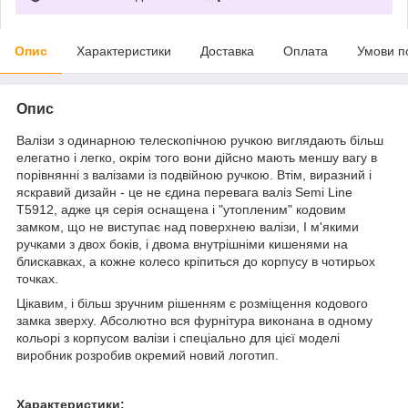
Опис
Характеристики
Доставка
Оплата
Умови п
Опис
Валізи з одинарною телескопічною ручкою виглядають більш
елегатно і легко, окрім того вони дійсно мають меншу вагу в
порівнянні з валізами із подвійною ручкою. Втім, виразний і
яскравий дизайн - це не єдина перевага валіз Semi Line
T5912, адже ця серія оснащена і "утопленим" кодовим
замком, що не виступає над поверхнею валізи, І м'якими
ручками з двох боків, і двома внутрішніми кишенями на
блискавках, а кожне колесо кріпиться до корпусу в чотирьох
точках.
Цікавим, і більш зручним рішенням є розміщення кодового
замка зверху. Абсолютно вся фурнітура виконана в одному
кольорі з корпусом валізи і спеціально для цієї моделі
виробник розробив окремий новий логотип.
Характеристики: