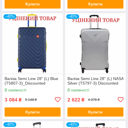
Купити
Купити
–40%
–40%
Валіза Semi Line 28" (L) Blue
Валіза Semi Line 28" (L) NASA
(T5807-3)_Discounted
Silver (T5797-3) Discounted
В наявності
В наявності
3 084
2 622
₴
₴
5 148 ₴
4 376 ₴
Купити
Купити
–40%
–40%