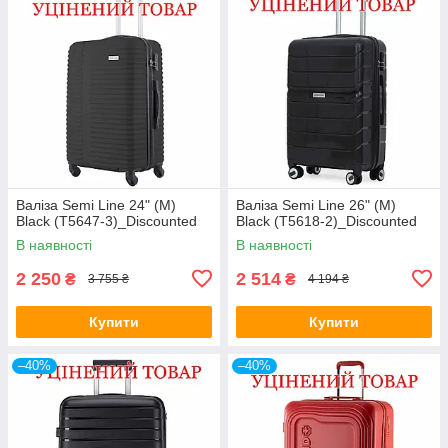
Валіза Semi Line 24" (M)
Валіза Semi Line 26" (M)
Black (T5647-3)_Discounted
Black (T5618-2)_Discounted
В наявності
В наявності
2 250
2 514
₴
₴
3 755 ₴
4 194 ₴
Купити
Купити
–40%
–40%