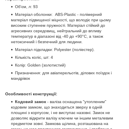
Об'єм, л: 93
Матеріал оболонки: ABS-Plastic - полімерний
матеріал підвищеної міцності, що володіє при цьому
високим ступенем пружності. Матеріал стійкий до
агресивних середовищ, нейтральний до впливу
температур в діапазоні від -40 до +90°С, а також
нетоксичний і безпечний для людини.
Матеріал підкладки: Polyester (поліестер).
Кількість коліс, шт: 4
Колір: Golden (золотистий)
Призначення: для авіаперельотів, ділових поїздок і
мандрівок
Особливості конструкції:
Кодовий замок
- валіза оснащена "утопленим"
кодовим замком, що знаходиться зверху в одній
площині з корпусом, і не виступає назовні. Замок не
дозволяє відкрити валізу ключем чи іншим металевим
предметом зовні. Замкова щілина, розташована на
замку, не має практичного застосування, і зроблена з