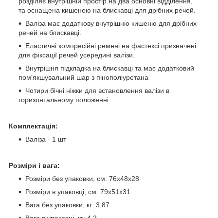
розділяє внутрішній простір на два основні відділення,
та оснащена кишенею на блискавці для дрібних речей.
Валіза має додаткову внутрішню кишеню для дрібних
речей на блискавці.
Еластичні компресійні ремені на фастексі призначені
для фіксації речей усередині валізи.
Внутрішня підкладка на блискавці та має додатковий
пом'якшувальний шар з пінополіуретана
Чотири бічні ніжки для встановлення валізи в
горизонтальному положенні
Комплектація:
Валіза - 1 шт
Розміри і вага:
Розміри без упаковки, см: 76x48x28
Розміри в упаковці, см: 79x51x31
Вага без упаковки, кг: 3.87
Вага в упаковці, кг: 4.2