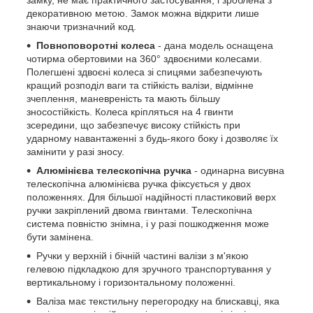
декоративною метою. Замок можна відкрити лише
знаючи тризначний код.
Повноповоротні колеса
- дана модель оснащена
чотирма обертовими на 360° здвоєними колесами.
Полегшені здвоєні колеса зі спицями забезпечують
кращий розподіл ваги та стійкість валізи, відмінне
зчеплення, маневреність та мають більшу
зносостійкість. Колеса кріпляться на 4 гвинти
зсередини, що забезпечує високу стійкість при
ударному навантаженні з будь-якого боку і дозволяє їх
замінити у разі зносу.
Алюмінієва телескопічна ручка
- одинарна висувна
телескопічна алюмінієва ручка фіксується у двох
положеннях. Для більшої надійності пластиковий верх
ручки закріплений двома гвинтами. Телескопічна
система повністю знімна, і у разі пошкодження може
бути замінена.
Ручки у верхній і бічній частині валізи з м'якою
гелевою підкладкою для зручного транспортування у
вертикальному і горизонтальному положенні.
Валіза має текстильну перегородку на блискавці, яка