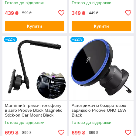
Mount Magnetic Ring Black
Black
Готово до відправки
Готово до відправки
439
349
₴
₴
599 ₴
449 ₴
Купити
Купити
–22%
–22%
Магнітний тримач телефону
Автотримач із бездротовою
в авто Proove Block Magnetic
зарядкою Proove UNO 15W
Stick-on Car Mount Black
Black
Готово до відправки
Готово до відправки
699
699
₴
₴
899 ₴
899 ₴