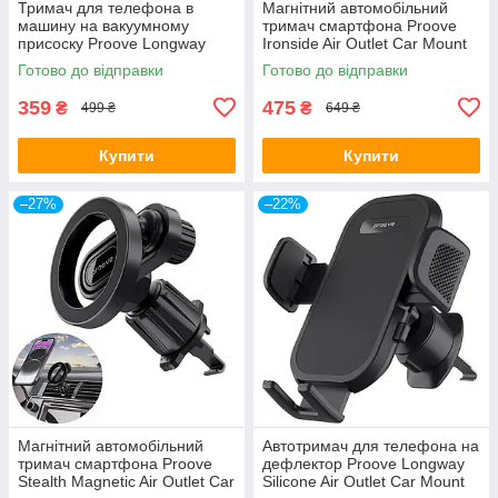
Тримач для телефона в
Магнітний автомобільний
машину на вакуумному
тримач смартфона Proove
присоску Proove Longway
Ironside Air Outlet Car Mount
Plaid Suction Type Car Mount
Magnetic Ring Black
Готово до відправки
Готово до відправки
Black
359
475
₴
₴
499 ₴
649 ₴
Купити
Купити
–27%
–22%
Магнітний автомобільний
Автотримач для телефона на
тримач смартфона Proove
дефлектор Proove Longway
Stealth Magnetic Air Outlet Car
Silicone Air Outlet Car Mount