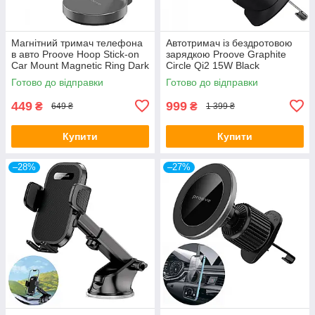
Магнітний тримач телефона
Автотримач із бездротовою
в авто Proove Hoop Stick-on
зарядкою Proove Graphite
Car Mount Magnetic Ring Dark
Circle Qi2 15W Black
Gray
Готово до відправки
Готово до відправки
449
999
₴
₴
649 ₴
1 399 ₴
Купити
Купити
–28%
–27%