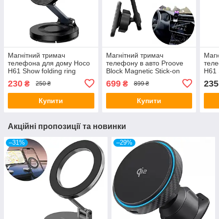
Магнітний тримач
Магнітний тримач
Магн
телефона для дому Hoco
телефону в авто Proove
теле
H61 Show folding ring
Block Magnetic Stick-on
H61 
magnetic car holder (4.5-
Car Mount Black
magn
230
699
235
₴
₴
250 ₴
899 ₴
7") Black
7") 
Купити
Купити
Акційні пропозиції та новинки
–31%
–29%