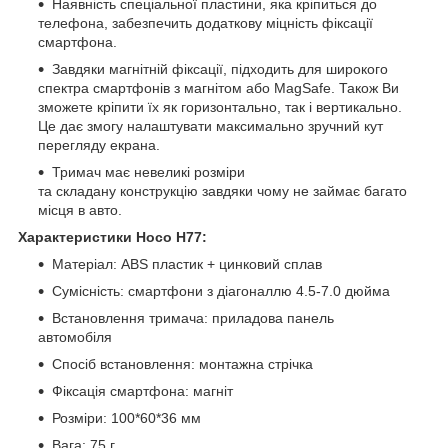
Наявність спеціальної пластини, яка кріпиться до
телефона, забезпечить додаткову міцність фіксації
смартфона.
Завдяки магнітній фіксації, підходить для широкого
спектра смартфонів з магнітом або MagSafe. Також Ви
зможете кріпити їх як горизонтально, так і вертикально.
Це дає змогу налаштувати максимально зручний кут
перегляду екрана.
Тримач має невеликі розміри
та складану конструкцію завдяки чому не займає багато
місця в авто.
Характеристики Hoco H77:
Матеріал: ABS пластик + цинковий сплав
Сумісність: смартфони з діагоналлю 4.5-7.0 дюйма
Встановлення тримача: приладова панель
автомобіля
Спосіб встановлення: монтажна стрічка
Фіксація смартфона: магніт
Розміри: 100*60*36 мм
Вага: 75 г