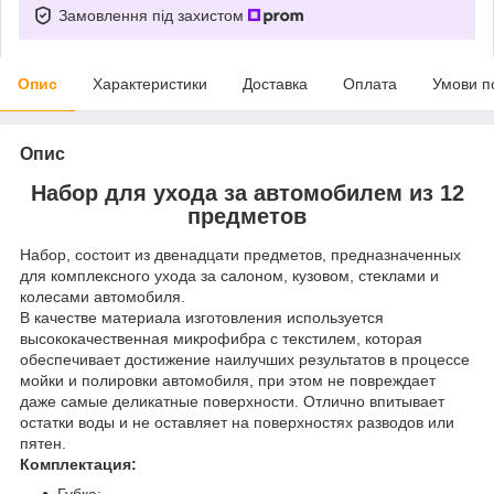
Замовлення під захистом
Опис
Характеристики
Доставка
Оплата
Умови п
Опис
Набор для ухода за автомобилем из 12
предметов
Набор, состоит из двенадцати предметов, предназначенных
для комплексного ухода за салоном, кузовом, стеклами и
колесами автомобиля.
В качестве материала изготовления используется
высококачественная микрофибра с текстилем, которая
обеспечивает достижение наилучших результатов в процессе
мойки и полировки автомобиля, при этом не повреждает
даже самые деликатные поверхности. Отлично впитывает
остатки воды и не оставляет на поверхностях разводов или
пятен.
Комплектация: