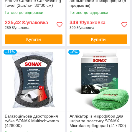
Proove Carshine Car Washing
автомобілем із мікрофібри (9
Towel (2шт/пач 30*30 см)
предметів)
Gray/Blue
Готово до відправки
Готово до відправки
225,42
349
₴/упаковка
₴/упаковка
289 ₴/упаковка
399 ₴/упаковка
Купити
Купити
–11%
–6%
Багатоцільова двостороння
Аплікатор із мікрофібри для
губка SONAX Multischwamm
шкіри та пластику SONAX
(428000)
Microfaserpflegepad (417200)