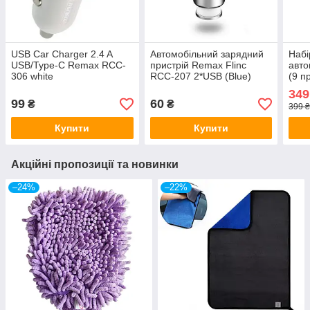
USB Car Charger 2.4 A
Автомобільний зарядний
Набі
USB/Type-C Remax RCC-
пристрій Remax Flinc
авто
306 white
RCC-207 2*USB (Blue)
(9 п
349
99
60
₴
₴
399 ₴
Купити
Купити
Акційні пропозиції та новинки
–24%
–22%