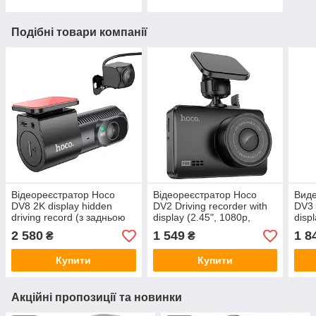
Подібні товари компанії
Відеореєстратор Hoco
Відеореєстратор Hoco
Виде
DV8 2K display hidden
DV2 Driving recorder with
DV3 
driving record (з задньою
display (2.45", 1080p,
disp
камерою) (Wi-Fi, 1.47",
140°) Black
(2.4
2 580
1 549
1 8
₴
₴
2560p, 140°)
Купити
Купити
Акційні пропозиції та новинки