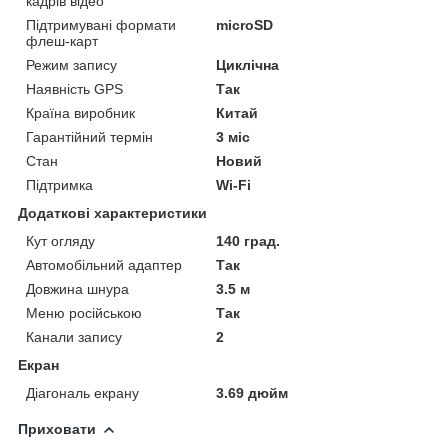
кадрів відео
Підтримувані формати
microSD
флеш-карт
Режим запису
Циклічна
Наявність GPS
Так
Країна виробник
Китай
Гарантійний термін
3 міс
Стан
Новий
Підтримка
Wi-Fi
Додаткові характеристики
Кут огляду
140 град.
Автомобільний адаптер
Так
Довжина шнура
3.5 м
Меню російською
Так
Канали запису
2
Екран
Діагональ екрану
3.69 дюйм
Приховати