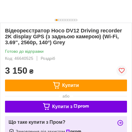
Відеореєстратор Hoco DV12 Driving recorder
2K display GPS (з задньою камерою) (Wi-Fi,
3.69", 2560p, 140°) Grey
Готово до відправки
Код: 46640525
Роздріб
3 150
₴
Купити
або
Купити з
Що таке купити з Пром?
Замовлення під захистом