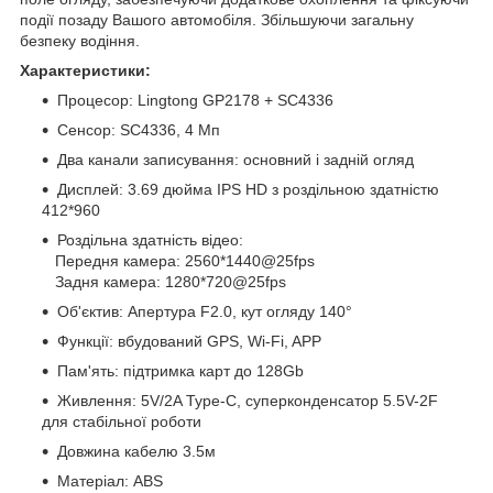
події позаду Вашого автомобіля. Збільшуючи загальну
безпеку водіння.
Характеристики:
Процесор: Lingtong GP2178 + SC4336
Сенсор:
SC4336
, 4 Мп
Два канали записування: основний і задній огляд
Дисплей: 3.69 дюйма IPS HD з роздільною здатністю
412*960
Роздільна здатність відео:
Передня камера: 2560*1440@25fps
Задня камера: 1280*720@25fps
Об'єктив: Апертура F2.0, кут огляду 140°
Функції: вбудований GPS, Wi-Fi, APP
Пам'ять: підтримка карт до 128Gb
Живлення: 5V/2A Type-C, суперконденсатор 5.5V-2F
для стабільної роботи
Довжина кабелю 3.5м
Матеріал: ABS