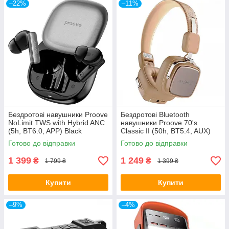
–22%
–11%
Бездротові навушники Proove
Бездротові Bluetooth
NoLimit TWS with Hybrid ANC
навушники Proove 70's
(5h, BT6.0, APP) Black
Classic II (50h, BT5.4, AUX)
Beige
Готово до відправки
Готово до відправки
1 399
1 249
₴
₴
1 799 ₴
1 399 ₴
Купити
Купити
–9%
–4%