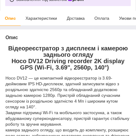
Опис
Характеристики
Доставка
Оплата
Умови п
Опис
Відеореєстратор з дисплеєм і камерою
заднього огляду
Hoco DV12 Driving recorder 2K display
GPS (Wi-Fi, 3.69", 2560p, 140°)
Hoco DV12 — це компактний відеореєстратор із 3.69-
дюймовим IPS HD-дисплеєм, здатний записувати відео з
роздільною здатністю 2560p та обладнаний додатковою
задньою камерою 1280p. Пристрій обладнаний сучасним
сенсором із роздільною здатністю 4 Мп і широким кутом
огляду на 140°.
Завдяки підтримці Wi-Fi та мобільного застосунка, а також
вбудованому суперконденсатору, пристрій гарантує стабільну
роботу та зручне керування.
камера заднього огляду, що входить до комплекту, розширює
поле огляду, забезпечуючи додаткове охоплення та фіксуючи