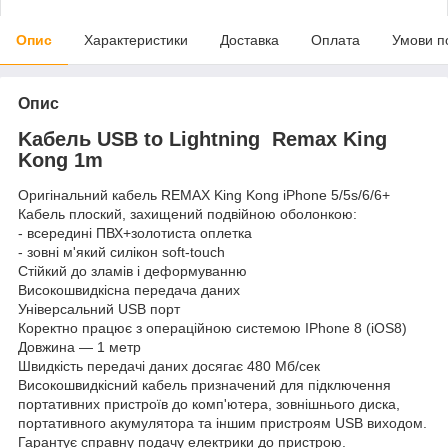
Опис
Характеристики
Доставка
Оплата
Умови п
Опис
Kабель USB to Lightning Remax King
Kong 1m
Оригінальний кабель REMAX King Kong iPhone 5/5s/6/6+
Кабель плоский, захищений подвійною оболонкою:
- всередині ПВХ+золотиста оплетка
- зовні м'який силікон soft-touch
Стійкий до зламів і деформуванню
Високошвидкісна передача даних
Універсальний USB порт
Коректно працює з операційною системою IPhone 8 (iOS8)
Довжина ― 1 метр
Швидкість передачі даних досягає 480 Мб/сек
Високошвидкісний кабель призначений для підключення
портативних пристроїв до комп'ютера, зовнішнього диска,
портативного акумулятора та іншим пристроям USB виходом.
Гарантує справну подачу електрики до пристрою.