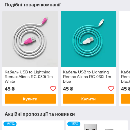
Подібні товари компанії
Kабель USB to Lightning
Kабель USB to Lightning
Kабе
Remax Aliens RC-030i 1m
Remax Aliens RC-030i 1m
Rema
White
Blue
Blac
45
45
45
₴
₴
Купити
Купити
Акційні пропозиції та новинки
–60%
–19%