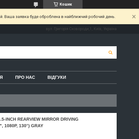
Кошик
ий. Ваша заявка буде оброблена в найближчий робочий день.
вул. Григорія Сковороди,1, Київ, Україна
Я
ПРО НАС
ВІДГУКИ
5-INCH REARVIEW MIRROR DRIVING
 1080P, 130°) GRAY