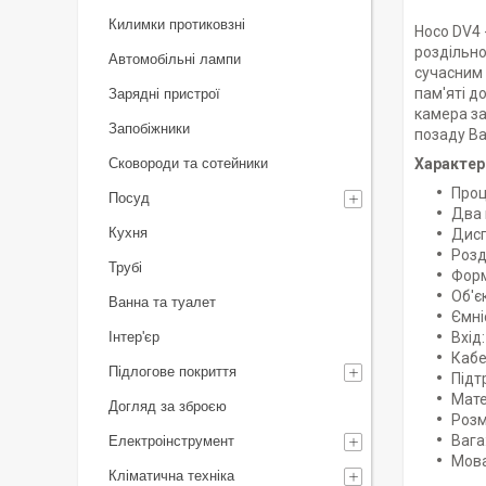
Килимки протиковзні
Hoco DV4 
роздільно
Автомобільні лампи
сучасним 
пам'яті д
Зарядні пристрої
камера за
Запобіжники
позаду Ва
Сковороди та сотейники
Характер
Проц
Посуд
Два 
Кухня
Дисп
Розд
Трубі
Форм
Об'є
Ванна та туалет
Ємні
Інтер'єр
Вхід
Кабе
Підлогове покриття
Підт
Мате
Догляд за зброєю
Розм
Вага
Електроінструмент
Мова
Кліматична техніка