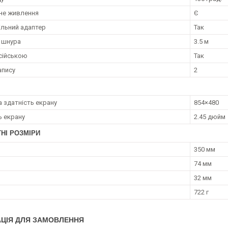
не живлення
Є
льний адаптер
Так
 шнура
3.5 м
сійською
Так
апису
2
а здатність екрану
854×480
ь екрану
2.45 дюйм
НІ РОЗМІРИ
350 мм
74 мм
32 мм
722 г
ЦІЯ ДЛЯ ЗАМОВЛЕННЯ