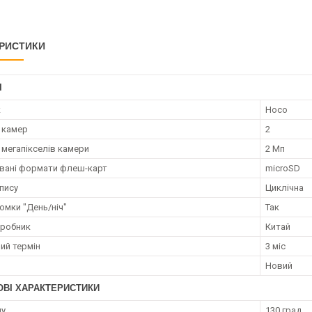
РИСТИКИ
І
к
Hoco
ь камер
2
 мегапікселів камери
2 Мп
вані формати флеш-карт
microSD
пису
Циклічна
омки "День/ніч"
Так
иробник
Китай
ий термін
3 міс
Новий
ОВІ ХАРАКТЕРИСТИКИ
ду
130 град.