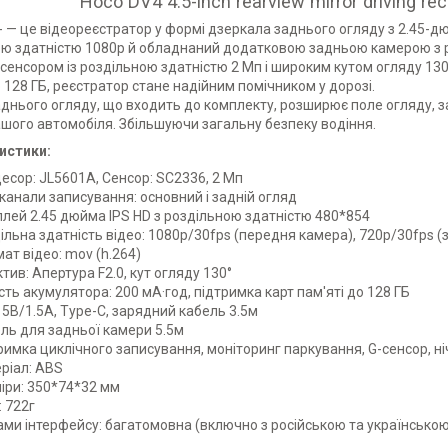
Hoco DV4 4.5-inch rearview mirror driving re
- — це відеореєстратор у формі дзеркала заднього огляду з 2.45-
ю здатністю 1080p й обладнаний додатковою задньою камерою з р
сенсором із роздільною здатністю 2 Мп і широким кутом огляду 130°
о 128 ГБ, реєстратор стане надійним помічником у дорозі.
днього огляду, що входить до комплекту, розширює поле огляду, 
шого автомобіля. Збільшуючи загальну безпеку водіння.
истики:
есор: JL5601A, Сенсор: SC2336, 2 Мп
канали записування: основний і задній огляд
лей 2.45 дюйма IPS HD з роздільною здатністю 480*854
ільна здатність відео: 1080р/30fps (передня камера), 720p/30fps 
ат відео: mov (h.264)
ктив: Апертура F2.0, кут огляду 130°
сть акумулятора: 200 мА·год, підтримка карт пам'яті до 128 ГБ
: 5В/1.5A, Type-C, зарядний кабель 3.5м
ль для задньої камери 5.5м
римка циклічного записування, моніторинг паркування, G-сенсор, н
ріал: ABS
іри: 350*74*32 мм
: 722г
ми інтерфейсу: багатомовна (включно з російською та українською