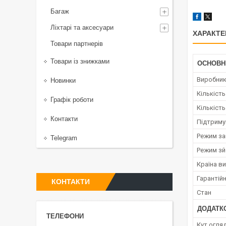
Багаж
Ліхтарі та аксесуари
ХАРАКТЕ
Товари партнерів
Товари із знижками
ОСНОВН
Виробни
Новинки
Кількіст
Графік роботи
Кількість
Контакти
Підтриму
Режим за
Telegram
Режим зй
Країна в
Гарантійн
КОНТАКТИ
Стан
ДОДАТК
Кут огля