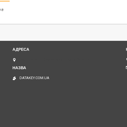
 ₴
вул. Григорія Сковороди,1, Київ, Україна
DATAKEY.COM.UA