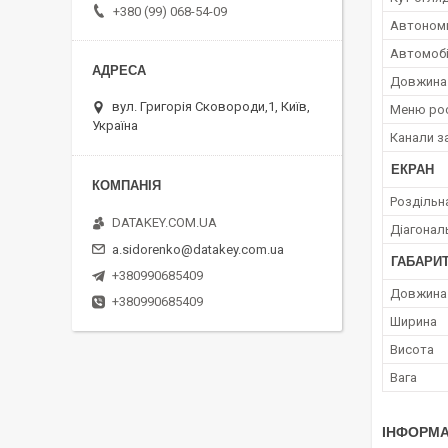
+380 (99) 068-54-09
Автоном
Автомобі
Довжина
вул. Григорія Сковороди,1, Київ,
Меню ро
Україна
Канали з
ЕКРАН
Роздільн
DATAKEY.COM.UA
Діагонал
a.sidorenko@datakey.com.ua
ГАБАРИТ
+380990685409
Довжина
+380990685409
Ширина
Висота
Вага
ІНФОРМА