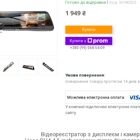
Готово до відправки
Код:
30180525
1 949 ₴
Купити
Купити з
+380 (99) 068-54-09
повернення товару протягом 14 днів
з
У компанії підключені електронні пла
сайту.
Відеореєстратор з дисплеєм і каме