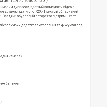
corder (2.45", 1080p, 130°)
дюймовим дисплеєм, здатний записувати відео з
оздільною здатністю 720p. Пристрій обладнаний
. Завдяки вбудованій батареї та підтримці карт
забезпечуючи додаткове охоплення та фіксуючи події
(задня камера)
ічне бачення
)