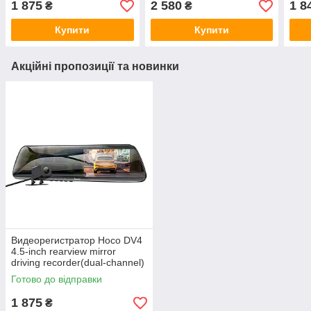
1 875
2 580
1 8
₴
₴
(2.45", 1080p, 130°) Gray
2560p, 140°)
Купити
Купити
Акційні пропозиції та новинки
Видеорегистратор Hoco DV4
4.5-inch rearview mirror
driving recorder(dual-channel)
(2.45", 1080p, 130°) Gray
Готово до відправки
1 875
₴