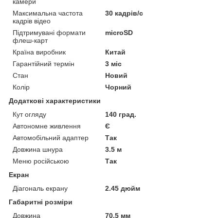
камери
Максимальна частота
30 кадрів/с
кадрів відео
Підтримувані формати
microSD
флеш-карт
Країна виробник
Китай
Гарантійний термін
3 міс
Стан
Новий
Колір
Чорний
Додаткові характеристики
Кут огляду
140 град.
Автономне живлення
Є
Автомобільний адаптер
Так
Довжина шнура
3.5 м
Меню російською
Так
Екран
Діагональ екрану
2.45 дюйм
Габаритні розміри
Довжина
70.5 мм