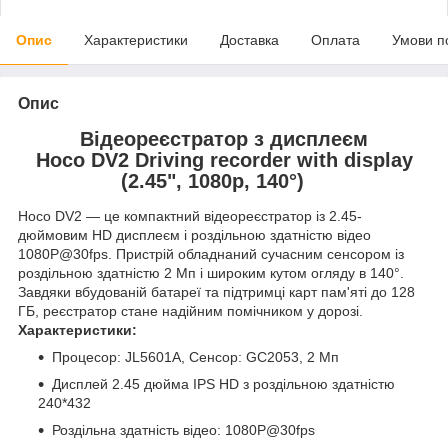
Опис
Характеристики
Доставка
Оплата
Умови п
Опис
Відеореєстратор з дисплеєм
Hoco DV2 Driving recorder with display
(2.45", 1080p, 140°)
Hoco DV2 — це компактний відеореєстратор із 2.45-
дюймовим HD дисплеєм і роздільною здатністю відео
1080P@30fps. Пристрій обладнаний сучасним сенсором із
роздільною здатністю 2 Мп і широким кутом огляду в 140°.
Завдяки вбудованій батареї та підтримці карт пам'яті до 128
ГБ, реєстратор стане надійним помічником у дорозі.
Характеристики:
Процесор: JL5601A, Сенсор: GC2053, 2 Мп
Дисплей 2.45 дюйма IPS HD з роздільною здатністю
240*432
Роздільна здатність відео: 1080P@30fps