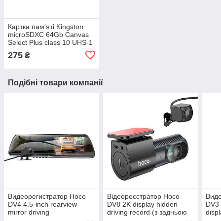
Картка пам'яті Kingston
microSDXC 64Gb Canvas
Select Plus class 10 UHS-1
А1 (R-100MB/s)
275
₴
Подібні товари компанії
Видеорегистратор Hoco
Відеореєстратор Hoco
Виде
DV4 4.5-inch rearview
DV8 2K display hidden
DV3 
mirror driving
driving record (з задньою
disp
recorder(dual-channel)
камерою) (Wi-Fi, 1.47",
(2.4