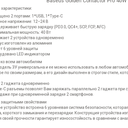
Baseus Golden Contactor Pro 40W
 характеристики:
щено 2 портами: 1*USB, 1*Type-C
ное напряжение: 12–24 В
ерживает быструю зарядку (PD3.0, QC4+, SCP, FCP, AFC)
имальная мощность: 40 Вт
жает 2 устройства одновременно
ус изготовлен из алюминия
т 6 уровней защиты
удовано LED индикатором
 ко всем автомобилям
дель ЗУ универсальна и ее можно использовать в любом автомобил
е по своим размерам, а его дизайн выполнен в строгом стиле, ко
 2 гаджета одновременно
pe-C разъемы позволят Вам заряжать параллельно 2 гаджета при 
 даже при одновременной зарядке 2 смартфонов.
 защитными свойствами
е устройство встроена 6 уровневая система безопасности, котор
, короткого замыкания и перезарядки. Конструкция устройства и
 своей прочности гарантирует износостойкость в сравнении с ана