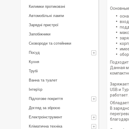
Килимки протиковзні
Основные
Автомобільні лампи
осна
вход
Зарядні пристрої
подд
макс
Запобіжники
заря
Сковороди та сотейники
корп
имее
Посуд
обор
Кухня
Подходит
Данная мо
Трубі
компактно
Ванна та туалет
Заряжает
Інтер'єр
USB и Ty
работает
Підлогове покриття
Обладает
Догляд за зброєю
В зарядно
перегрева
Електроінструмент
благодаря
Кліматична техніка