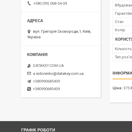
+380 (99) 068-54-09
Вбудован
Гарантійн
Стан
Колір
вул. Григорія Сковороди,1, Київ,
Україна
КОРИСТ
Кількіст
Тип роз'
DATAKEY.COM.UA
ІНФОРМА
a.sidorenko@datakey.com.ua
+380990685409
Ціна:
375 
+380990685409
ГРАФІК РОБОТИ