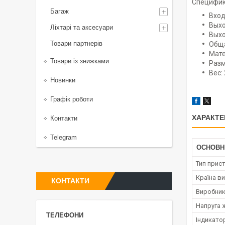
Специфик
Багаж
Вход
Выхо
Ліхтарі та аксесуари
Выхо
Товари партнерів
Обща
Мате
Товари із знижками
Разм
Вес: 
Новинки
Графік роботи
ХАРАКТЕ
Контакти
Telegram
ОСНОВН
Тип прис
Країна в
КОНТАКТИ
Виробни
Напруга 
Індикато