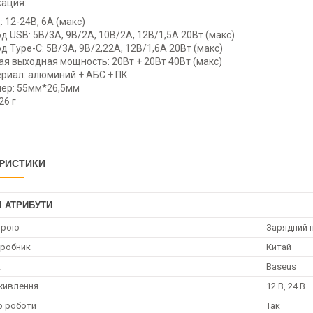
ация:
: 12-24В, 6А (макс)
д USB: 5В/3А, 9В/2А, 10В/2А, 12В/1,5А 20Вт (макс)
д Type-C:
5В/3А, 9В/2,22А, 12В/1,6А 20Вт (макс)
я выходная мощность: 20Вт + 20Вт 40Вт (макс)
риал: алюминий + АБС + ПК
ер: 55мм*26,5мм
26 г
РИСТИКИ
І АТРИБУТИ
трою
Зарядний 
иробник
Китай
к
Baseus
живлення
12 В, 24 В
р роботи
Так