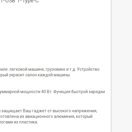
 1*USB 1*Type-C
е: легковой машине, грузовике и т.д. Устройство
торый украсит салон каждой машины.
суммарной мощности 40 Вт. Функция быстрой зарядки
ая защищает Ваш гаджет от высокого напряжения,
зготовлена из авиационного алюминия, который
логами из пластика.