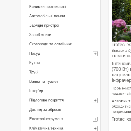
Килимки протиковзні
Автомобільні лампи
Зарядні пристрої
Запобіжники
Trotec
Сковороди та сотейники
IR
бризок з б
Посуд
тільки н
Кухня
Інтенсив
(700 Вт)
Трубі
нагріван
інфраче
Ванна та туалет
Променисте
Інтер'єр
надзвичай
Підлогове покриття
Алергіки т
обходитися
Догляд за зброєю
неприємних
Trotec
Електроінструмент
IR
Кліматична техніка