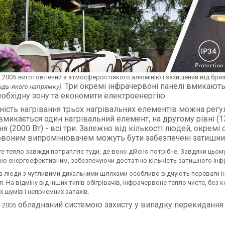
S 2005
виготовлений з атмосферостійкого алюмінію і захищений від бризо
. Три окремі інфрачервоні панелі вмикаютьс
удь-якого напрямку)
еобхідну зону та економити електроенергію.
ність нагрівання трьох нагрівальних елементів можна регу
 вмикається один нагрівальний елемент, на другому рівні (13
ня (2000 Вт) - всі три. Залежно від кількості людей, окремі 
рвоним випромінювачем можуть бути забезпечені затишни
 тепло завжди потрапляє туди, де воно дійсно потрібне. Завдяки цьому 
но енергоефективним, забезпечуючи достатню кількість затишного інфр
а люди з чутливими дихальними шляхами особливо відчують переваги інф
. На відміну від інших типів обігрівачів, інфрачервоне тепло чисте, без 
 шумів і неприємних запахів.
обладнаний системою захисту у випадку перекидання
S 2005