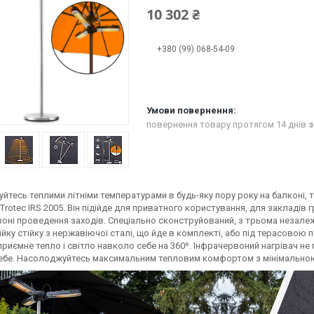
10 302 ₴
+380 (99) 068-54-09
повернення товару протягом 14 днів
з
тесь теплими літніми температурами в будь-яку пору року на балконі, 
 Trotec IRS 2005. Він підійде для приватного користування, для закладі
 зоні проведення заходів. Спеціально сконструйований, з трьома неза
ійку стійку з нержавіючої сталі, що йде в комплекті, або під терасовою п
иємне тепло і світло навколо себе на 360º. Інфрачервоний нагрівач не по
ебе. Насолоджуйтесь максимальним тепловим комфортом з мінімальною