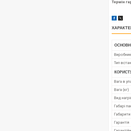
Термін гар
ХАРАКТЕ
ОСНОВН
Виробни
Тип вста
КОРИСТ
Вага в уп
Вага (кг)
Вид нагр
Габарі п
Габарити
Гарантія
Гарантійн