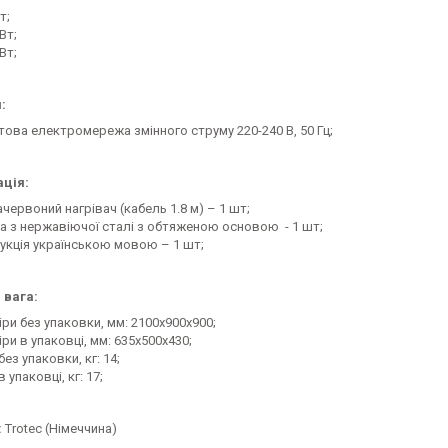
т;
Вт;
Вт;
:
това електромережа змінного струму 220-240 В, 50 Гц;
ція:
червоний нагрівач (кабель 1.8 м) – 1 шт;
ка з нержавіючої сталі з обтяженою основою - 1 шт;
рукція українською мовою – 1 шт;
 вага:
ри без упаковки, мм: 2100х900х900;
ри в упаковці, мм: 635х500х430;
без упаковки, кг: 14;
в упаковці, кг: 17;
:
Trotec (Німеччина)