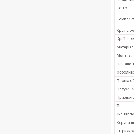
Колір
Комплект
Країна ре
Країна-в
Матеріал
Монтаж
Наявніст
Особливо
Площа об
Потужніс
Признач
Тип
Тип тепл
Керуванн
Штрихко