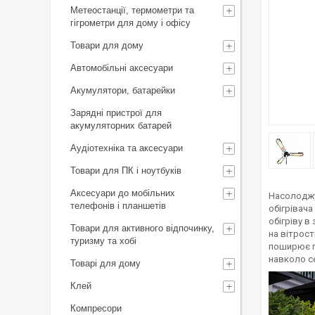
Метеостанції, термометри та
гігрометри для дому і офісу
Товари для дому
Автомобільні аксесуари
Акумулятори, батарейки
Зарядні пристрої для
акумуляторних батарей
Аудіотехніка та аксесуари
Товари для ПК і ноутбуків
Аксесуари до мобільних
Насолоджуй
телефонів і планшетів
обігрівача
обігріву в
Товари для активного відпочинку,
на вітрост
туризму та хобі
поширює пр
навколо с
Товарі для дому
Клей
Компресори