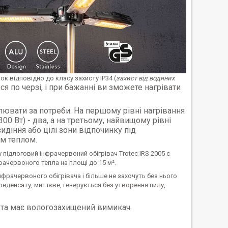
к відповідно до класу захисту IP34 (
захист від водяних
я по черзі, і при бажанні ви зможете нагрівати
лювати за потреби. На першому рівні нагрівання
00 Вт) - два, а на третьому, найвищому рівні
сидіння або цілі зони відпочинку під
м теплом.
підлоговий інфрачервоний обігрівач Trotec IRS 2005 є
ачервоного тепла на площі до 15 м².
рачервоного обігрівача і більше не захочуть без нього
конденсату, миттєве, генерується без утворення пилу,
 та має вологозахищений вимикач.