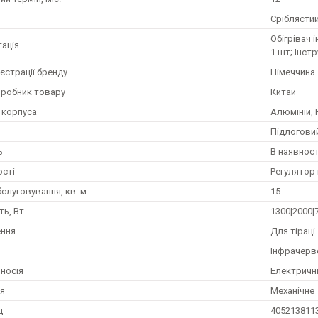
Сріблясти
Обігрівач 
ація
1 шт; Інстр
єстрації бренду
Німеччина
иробник товару
Китай
 корпуса
Алюміній,
Підлогови
ь
В наявност
сті
Регулятор
слуговування, кв. м.
15
ть, Вт
1300|2000|
ення
Для тіраці
Інфрачерво
оносія
Електричн
я
Механічне
д
405213811