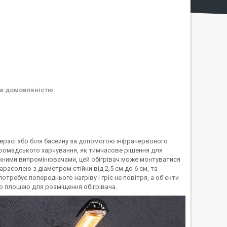
а домовленістю
терасі або біля басейну за допомогою інфрачервоного
в громадського харчування, як тимчасове рішення для
лежними випромінювачами, цей обігрівач може монтуватися
арасолею з діаметром стійки від 2,5 см до 6 см, та
требує попереднього нагріву і гріє не повітря, а об'єкти
 площею для розміщення обігрівача.