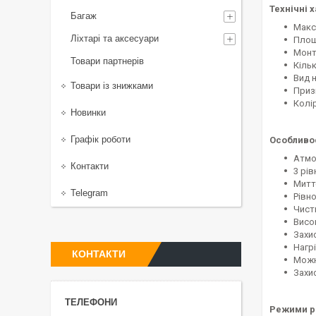
Технічні 
Багаж
Макс
Ліхтарі та аксесуари
Площа
Монта
Товари партнерів
Кільк
Вид 
Товари із знижками
Приз
Колір
Новинки
Графік роботи
Особливос
Атмо
Контакти
3 рів
Митт
Telegram
Рівн
Чисти
Висок
Захис
Нагр
КОНТАКТИ
Можн
Захи
Режими р