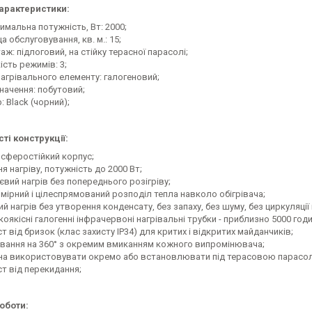
характеристики:
имальна потужність, Вт: 2000;
 обслуговування, кв. м.: 15;
ж: підлоговий, на стійку терасної парасолі;
ість режимів: 3;
нагрівального елементу: галогеновий;
начення: побутовий;
: Black (чорний);
ті конструкції:
сферостійкий корпус;
ня нагріву, потужність до 2000 Вт;
євий нагрів без попереднього розігріву;
омірний і цілеспрямований розподіл тепла навколо обігрівача;
й нагрів без утворення конденсату, без запаху, без шуму, без циркуляції 
оякісні галогенні інфрачервоні нагрівальні трубки - приблизно 5000 годи
т від бризок (клас захисту IP34) для критих і відкритих майданчиків;
івання на 360° з окремим вмиканням кожного випромінювача;
а використовувати окремо або встановлювати під терасовою парасолею 
ст від перекидання;
оботи: