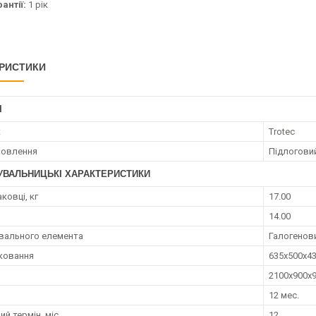
антії:
1 рік
РИСТИКИ
І
к
Trotec
новлення
Підлогови
УВАЛЬНИЦЬКІ ХАРАКТЕРИСТИКИ
аковці, кг
17.00
14.00
івального елемента
Галогенов
аковання
635х500х4
2100x900x
12 мес.
ий термін, міс.
12