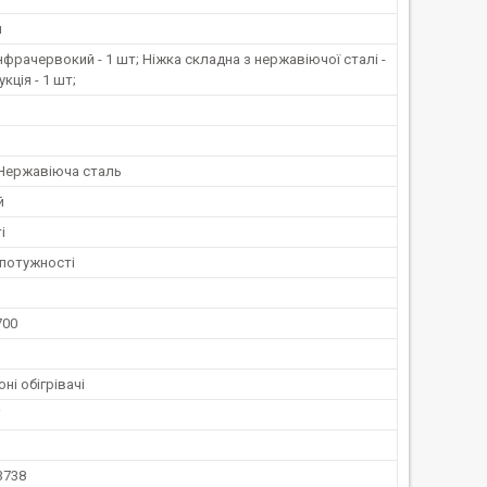
й
інфрачервокий - 1 шт; Ніжка складна з нержавіючої сталі -
укція - 1 шт;
 Нержавіюча сталь
й
і
 потужності
700
ні обігрівачі
і
3738