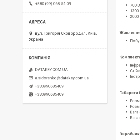
+380 (99) 068-54-09
700 В
1300 
2000 
Живлення
вул. Григорія Сковороди,1, Київ,
Україна
Побу
Комплекта
Інфра
DATAKEY.COM.UA
Стій
Інст
a.sidorenko@datakey.com.ua
+380990685409
Габарити і
+380990685409
Розмі
Розмі
Вага 
Вага 
Виробник