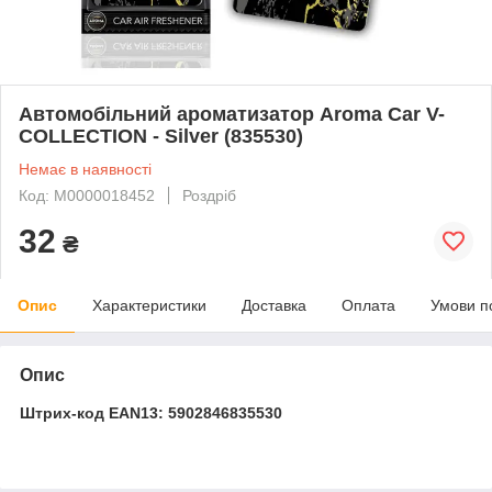
Автомобільний ароматизатор Aroma Car V-
COLLECTION - Silver (835530)
Немає в наявності
Код: М0000018452
Роздріб
32
₴
Опис
Характеристики
Доставка
Оплата
Умови п
Опис
Штрих-код EAN13: 5902846835530