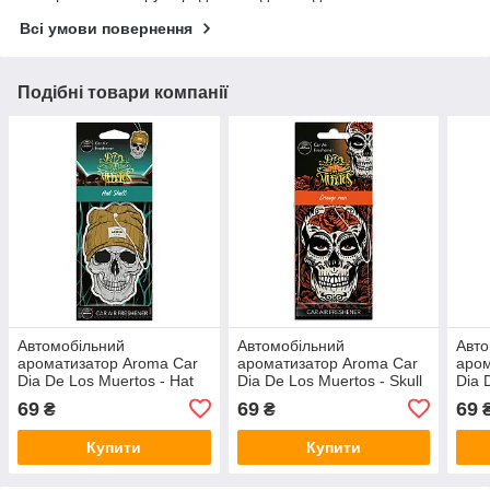
Всі умови повернення
Подібні товари компанії
Автомобільний
Автомобільний
Авто
ароматизатор Aroma Car
ароматизатор Aroma Car
аром
Dia De Los Muertos - Hat
Dia De Los Muertos - Skull
Dia 
Skull (83278)
Orange Man (10379)
in a
69
69
69
₴
₴
Купити
Купити