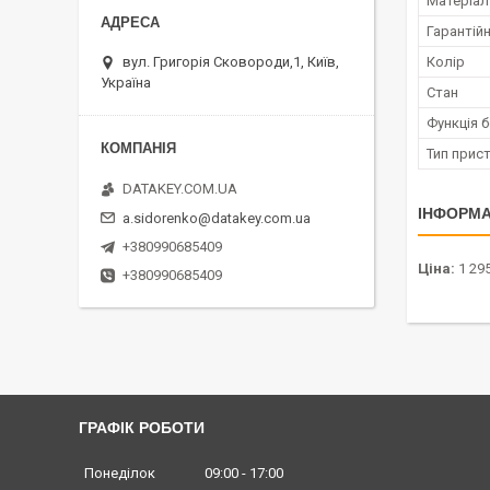
Матеріал
Гарантійн
вул. Григорія Сковороди,1, Київ,
Колір
Україна
Стан
Функція 
Тип прис
DATAKEY.COM.UA
ІНФОРМА
a.sidorenko@datakey.com.ua
+380990685409
Ціна:
1 295
+380990685409
ГРАФІК РОБОТИ
Понеділок
09:00
17:00