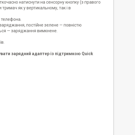
кочасно натиснути на сенсорну кнопку (з правого
тримач як у вертикальному, так і в
ю телефона.
 заряджання, постійне зелене — повністю
ться — заряджання вимкнене.
їв.
увати зарядний адаптер із підтримкою Quick