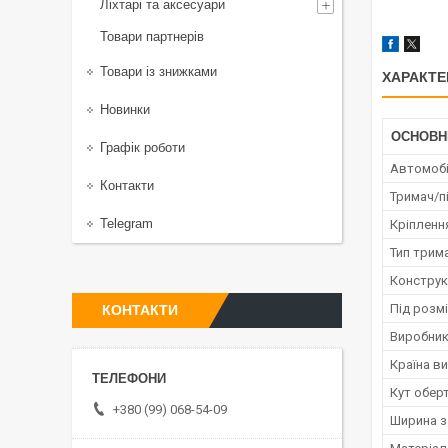
Ліхтарі та аксесуари
Товари партнерів
Товари із знижками
ХАРАКТЕ
Новинки
ОСНОВН
Графік роботи
Автомобі
Контакти
Тримач/п
Telegram
Кріпленн
Тип трим
Конструк
Під розм
КОНТАКТИ
Виробни
Країна в
Кут обер
+380 (99) 068-54-09
Ширина з