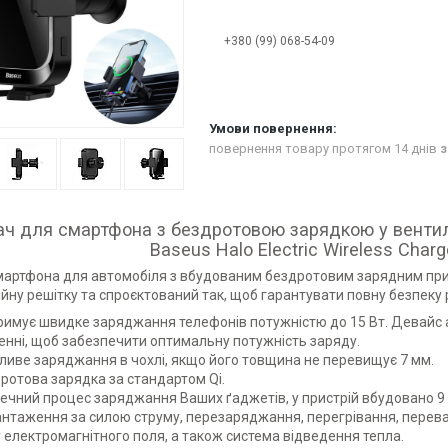
+380 (99) 068-54-09
повернення товару протягом 14 днів
з
ч для смартфона з бездротовою зарядкою у вентил
Baseus Halo Electric Wireless Cha
артфона для автомобіля з вбудованим бездротовим зарядним прис
йну решітку та спроєктований так, щоб гарантувати повну безпеку
римує швидке заряджання телефонів потужністю до 15 Вт. Девайс
ленні, щоб забезпечити оптимальну потужність заряду.
иве заряджання в чохлі, якщо його товщина не перевищує 7 мм.
ротова зарядка за стандартом Qi.
ечний процес заряджання Ваших ґаджетів, у пристрій вбудовано 9 р
нтаження за силою струму, перезаряджання, перегрівання, перева
 електромагнітного поля, а також система відведення тепла.