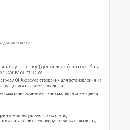
а домовленістю
яційну решітку (дефлектор) автомобіля
rger Car Mount 15W
троєм Qi. Аксесуар створений для встановлення на
 розміщеного на ньому обладнання.
 автоматично визначає, який смартфон розміщений
івнів інтелектуального захисту: від
нтаження, різних перенапруг, коротких замикань,