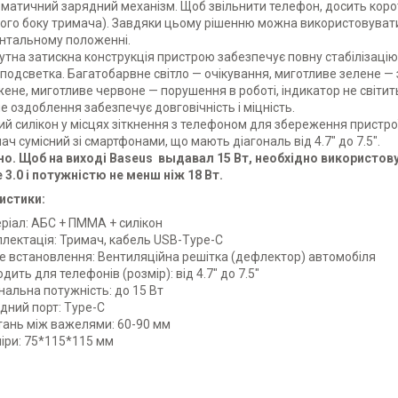
матичний зарядний механізм. Щоб звільнити телефон, досить корот
вого боку тримача). Завдяки цьому рішенню можна використовувати 
нтальному положенні.
утна затискна конструкція пристрою забезпечує повну стабілізаці
подсветка. Багатобарвне світло — очікування, миготливе зелене —
ене, миготливе червоне — порушення в роботі, індикатор не світи
не оздоблення забезпечує довговічність і міцність.
ий силікон у місцях зіткнення з телефоном для збереження пристро
ач сумісний зі смартфонами, що мають діагональ від 4.7" до 7.5".
о. Щоб на виході Baseus выдавал 15 Вт, необхідно використов
 3.0 і потужністю не менш ніж 18 Вт.
истики:
ріал: АБС + ПММА + силікон
лектація: Тримач, кабель USB-Type-C
е встановлення:
Вентиляційна решітка (дефлектор) автомобіля
одить для телефонів (розмір): від 4.7" до 7.5"
нальна потужність: до 15 Вт
дний порт:
Type-C
тань між важелями: 60-90 мм
іри: 75*115*115 мм