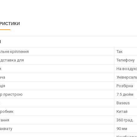
РИСТИКИ
І
льне кріплення
Так
ідставка для
Телефону
я
На воздух
ача
Універсал
ція
Розбірна
ір пристрою
7.5 дюйм
к
Baseus
иробник
Китай
тання
360 град.
ахвату
90 мм