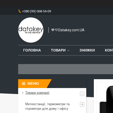
+380 (99) 068-54-09
💙💛Datakey.com.UA
ГОЛОВНА
ТОВАРИ
ЗНИЖКИ
КОН
Товари компанії
Метеостанції, термометри та
гігрометри для дому і офісу