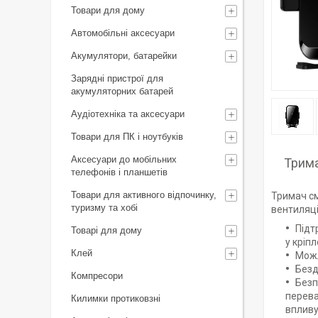
Товари для дому
Автомобільні аксесуари
Акумулятори, батарейки
Зарядні пристрої для
акумуляторних батарей
Аудіотехніка та аксесуари
Товари для ПК і ноутбуків
Аксесуари до мобільних
Трима
телефонів і планшетів
Товари для активного відпочинку,
Тримач см
туризму та хобі
вентиляці
Підт
Товарі для дому
у кріп
Клей
Можл
Безд
Компресори
Безп
перева
Килимки протиковзні
впливу