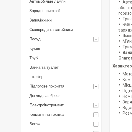
Автомобільні лампи
Авто
або лі
Зарядні пристрої
горизо
Трик
Запобіжники
RGB-
Сковороди та сотейники
зарядж
Якіс
Посуд
М'як
Трим
Кухня
Важн
Трубі
Charge
Характер
Ванна та туалет
Мате
Інтер'єр
Комп
Місц
Підлогове покриття
Підх
Догляд за зброєю
Номі
Заря
Електроінструмент
Відс
Розм
Кліматична техніка
Багаж