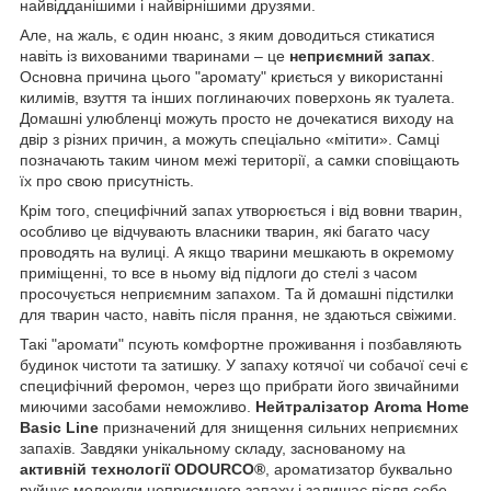
найвідданішими і найвірнішими друзями.
Але, на жаль, є один нюанс, з яким доводиться стикатися
навіть із вихованими тваринами – це
неприємний запах
.
Основна причина цього "аромату" криється у використанні
килимів, взуття та інших поглинаючих поверхонь як туалета.
Домашні улюбленці можуть просто не дочекатися виходу на
двір з різних причин, а можуть спеціально «мітити». Самці
позначають таким чином межі території, а самки сповіщають
їх про свою присутність.
Крім того, специфічний запах утворюється і від вовни тварин,
особливо це відчувають власники тварин, які багато часу
проводять на вулиці. А якщо тварини мешкають в окремому
приміщенні, то все в ньому від підлоги до стелі з часом
просочується неприємним запахом. Та й домашні підстилки
для тварин часто, навіть після прання, не здаються свіжими.
Такі "аромати" псують комфортне проживання і позбавляють
будинок чистоти та затишку. У запаху котячої чи собачої сечі є
специфічний феромон, через що прибрати його звичайними
миючими засобами неможливо.
Нейтралізатор Aroma Home
Basic Line
призначений для знищення сильних неприємних
запахів. Завдяки унікальному складу, заснованому на
активній технології ODOURCO®
, ароматизатор буквально
руйнує молекули неприємного запаху і залишає після себе