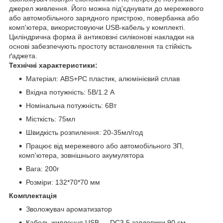
джерел живлення. Його можна під'єднувати до мережевого
або автомобільного зарядного пристрою, повербанка або
комп'ютера, використовуючи USB-кабель у комплекті.
Циліндрична форма й антиковзні силіконові накладки на
основі забезпечують простоту встановлення та стійкість
ґаджета.
Технічні характеристики:
Матеріал: ABS+PC пластик, алюмінієвий сплав
Вхідна потужність: 5В/1.2 А
Номінальна потужність: 6Вт
Місткість: 75мл
Швидкість розпилення: 20-35мл/год
Працює від мережевого або автомобільного ЗП,
комп'ютера, зовнішнього акумулятора
Вага: 200г
Розміри: 132*70*70 мм
Комплектація
Зволожувач
ароматизатор
Кабель живлення USB — DC3.5 завдовжки 90 см