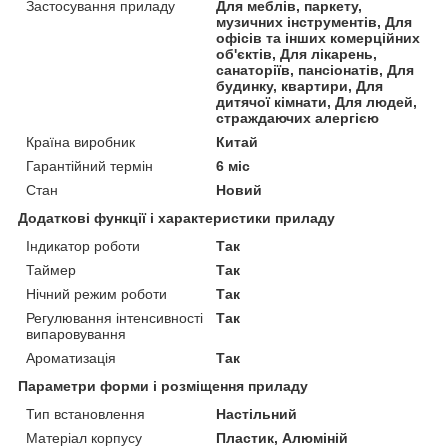
Застосування приладу
Для меблів, паркету,
музичних інструментів, Для
офісів та інших комерційних
об'єктів, Для лікарень,
санаторіїв, пансіонатів, Для
будинку, квартири, Для
дитячої кімнати, Для людей,
страждаючих алергією
Країна виробник
Китай
Гарантійний термін
6 міс
Стан
Новий
Додаткові функції і характеристики приладу
Індикатор роботи
Так
Таймер
Так
Нічний режим роботи
Так
Регулювання інтенсивності
Так
випаровування
Ароматизація
Так
Параметри форми і розміщення приладу
Тип встановлення
Настільний
Матеріал корпусу
Пластик, Алюміній