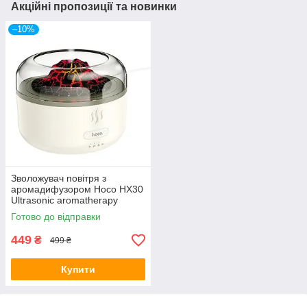
Акційні пропозиції та новинки
–10%
Зволожувач повітря з
аромадифузором Hoco HX30
Ultrasonic aromatherapy
(160ml, 1-6h) White
Готово до відправки
449
₴
499 ₴
Купити