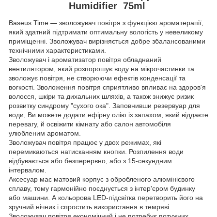
Humidifier 75ml
Baseus Time — зволожувач повітря з функцією ароматерапії,
який здатний підтримати оптимальну вологість у невеликому
приміщенні. Зволожувач вирізняється добре збалансованими
технічними характеристиками.
Зволожувач і ароматизатор повітря обладнаний
вентилятором, який розпорошує воду на мікрочастинки та
зволожує повітря, не створюючи ефектів конденсації та
вогкості. Зволоження повітря сприятливо впливає на здоров'я
волосся, шкіри та дихальних шляхів, а також знижує ризик
розвитку синдрому "сухого ока". Заповнивши резервуар для
води, Ви можете додати ефірну олію із запахом, який віддаєте
перевагу, й освіжити кімнату або салон автомобіля
улюбленим ароматом.
Зволожувач повітря працює у двох режимах, які
перемикаються натисканням кнопки. Розпилення води
відбувається або безперервно, або з 15-секундним
інтервалом.
Аксесуар має матовий корпус з обробленого алюмінієвого
сплаву, тому гармонійно поєднується з інтер'єром будинку
або машини. А кольорова LED-підсвітка перетворить його на
зручний нічник і спростить використання в темряві.
Зволожувач повітря економічний і не потребує потужних