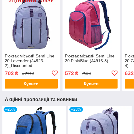
Рюкзак міський Semi Line
Рюкзак міський Semi Line
Рюкз
20 Lavender (J4923-
20 Pink/Blue (J4916-3)
20 G
2)_Discounted
4)
702
572
632
₴
₴
1 044 ₴
762 ₴
Купити
Купити
Акційні пропозиції та новинки
–25%
–25%