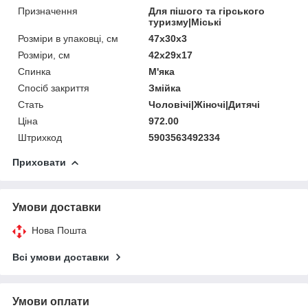
Призначення
Для пішого та гірського
туризму|Міські
Розміри в упаковці, см
47х30х3
Розміри, см
42х29х17
Спинка
М'яка
Спосіб закриття
Змійка
Стать
Чоловічі|Жіночі|Дитячі
Ціна
972.00
Штрихкод
5903563492334
Приховати
Умови доставки
Нова Пошта
Всі умови доставки
Умови оплати