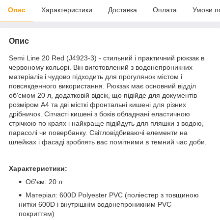
Опис
Характеристики
Доставка
Оплата
Умови п
Опис
Semi Line 20 Red (J4923-3) - стильний і практичний рюкзак в
червоному кольорі. Він виготовлений з водонепроникних
матеріалів і чудово підходить для прогулянок містом і
повсякденного використання. Рюкзак має основний відділ
об'ємом 20 л, додатковій відсік, що підійде для документів
розміром A4 та дві місткі фронтальні кишені для різних
дрібничок. Сітчасті кишені з боків обладнані еластичною
стрічкою по краях і найкраще підійдуть для пляшки з водою,
парасолі чи повербанку. Світловідбиваючі елементи на
шлейках і фасаді зроблять вас помітними в темний час доби.
Характеристики:
Об'єм: 20 л
Матеріал: 600D Polyester PVC (поліестер з товщиною
нитки 600D і внутрішнім водонепроникним PVC
покриттям)