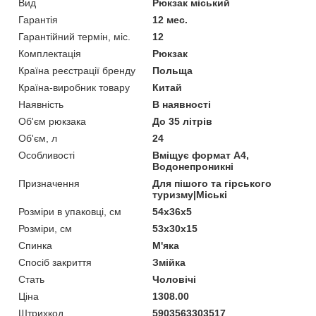
Вид
Рюкзак міський
Гарантія
12 мес.
Гарантійний термін, міс.
12
Комплектація
Рюкзак
Країна реєстрації бренду
Польща
Країна-виробник товару
Китай
Наявність
В наявності
Об'єм рюкзака
До 35 літрів
Об'єм, л
24
Особливості
Вміщує формат А4,
Водонепроникні
Призначення
Для пішого та гірського
туризму|Міські
Розміри в упаковці, см
54х36х5
Розміри, см
53х30х15
Спинка
М'яка
Спосіб закриття
Змійка
Стать
Чоловічі
Ціна
1308.00
Штрихкод
5903563303517