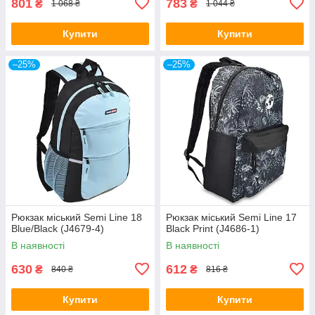
801
783
₴
₴
1 068 ₴
1 044 ₴
Купити
Купити
–25%
–25%
Рюкзак міський Semi Line 18
Рюкзак міський Semi Line 17
Blue/Black (J4679-4)
Black Print (J4686-1)
В наявності
В наявності
630
612
₴
₴
840 ₴
816 ₴
Купити
Купити