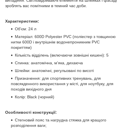
випадіння. Світловідбиваючі елементи на шлейках і фасаді
зроблять вас помітними в темний час доби.
Характеристики:
Об'єм: 24 л
Матеріал: 600D Polyester PVC (поліестер з товщиною
нитки 600D і внутрішнім водонепроникним PVC
покриттям)
Кількість відділень (включаючи зовнішні кишені): 5
Спинка: анатомічна, м'яка, дихаюча
Шлейки: анатомічні, регульовані по висоті
Призначення: для спортивних тренувань, для
повсякденного використання у місті, для ноутбуку, для
походів вихідного дня
Колір: Black (чорний)
Особливості конструкції:
Стегновий пояс та нагрудна стяжка для кращого
розподілення ваги;