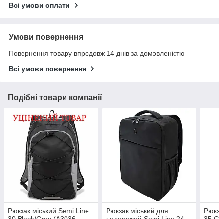
Всі умови оплати
Умови повернення
Повернення товару впродовж 14 днів за домовленістю
Всі умови повернення
Подібні товари компанії
Рюкзак міський Semi Line
Рюкзак міський для
Рюкз
30 Black/Grey (A3036-
подорожей Semi Line 24
35 G