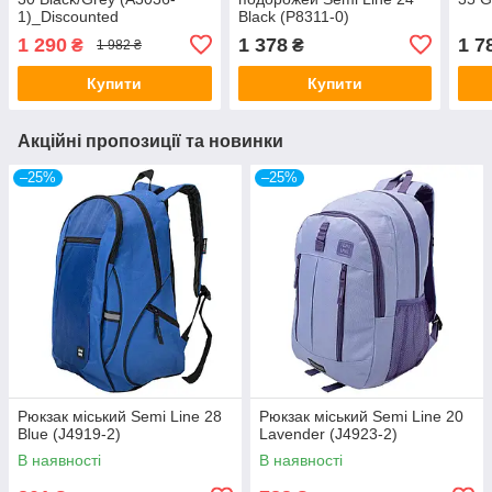
1)_Discounted
Black (P8311-0)
1 290
1 378
1 7
₴
₴
1 982 ₴
Купити
Купити
Акційні пропозиції та новинки
–25%
–25%
Рюкзак міський Semi Line 28
Рюкзак міський Semi Line 20
Blue (J4919-2)
Lavender (J4923-2)
В наявності
В наявності