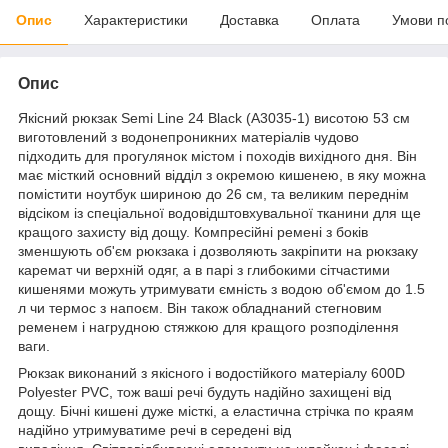
Опис
Характеристики
Доставка
Оплата
Умови п
Опис
Якісний рюкзак Semi Line 24 Black (A3035-1) висотою 53 см
виготовлений з водонепроникних матеріалів чудово
підходить для прогулянок містом і походів вихідного дня. Він
має місткий основний відділ з окремою кишенею, в яку можна
помістити ноутбук шириною до 26 см, та великим переднім
відсіком із спеціальної водовідштовхувальної тканини для ще
кращого захисту від дощу. Компресійні ремені з боків
зменшують об'єм рюкзака і дозволяють закріпити на рюкзаку
каремат чи верхній одяг, а в парі з глибокими сітчастими
кишенями можуть утримувати ємність з водою об'ємом до 1.5
л чи термос з напоєм. Він також обладнаний стегновим
ременем і нагрудною стяжкою для кращого розподілення
ваги.
Рюкзак виконаний з якісного і водостійкого матеріалу 600D
Polyester PVC, тож ваші речі будуть надійно захищені від
дощу. Бічні кишені дуже місткі, а еластична стрічка по краям
надійно утримуватиме речі в середені від