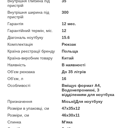
Внутрішня глибина під
35
пристрій
Внутрішня ширина під
300
пристрій
Гарантія
12 мес.
Гарантійний термін, міс.
12
Діагональ ноутбуку
15.6
Комплектація
Рюкзак
Країна реєстрації бренду
Польща
Країна-виробник товару
Китай
Наявність
В наявності
Об'єм рюкзака
До 35 літрів
Об'єм, л
16
Особливості
Вміщує формат А4,
Водонепроникні, З
відділенням для ноутбука
Призначення
Міські|Для ноутбуку
Розміри в упаковці, см
47х35х12
Розміри, см
46х30х11
Спинка
М'яка