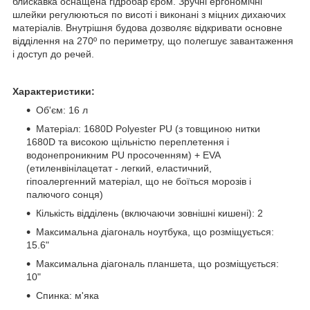
блискавка оснащена гідробар'єром. Зручні ергономічні
шлейки регулюються по висоті і виконані з міцних дихаючих
матеріалів. Внутрішня будова дозволяє відкривати основне
відділення на 270º по периметру, що полегшує завантаження
і доступ до речей.
Характеристики:
Об'єм: 16 л
Матеріал: 1680D Polyester PU (з товщиною нитки
1680D та високою щільністю переплетення і
водонепроникним PU просоченням) + EVA
(етиленвінілацетат - легкий, еластичний,
гіпоалергенний матеріал, що не боїться морозів і
палючого сонця)
Кількість відділень (включаючи зовнішні кишені): 2
Максимальна діагональ ноутбука, що розміщується:
15.6"
Максимальна діагональ планшета, що розміщується:
10"
Спинка: м'яка