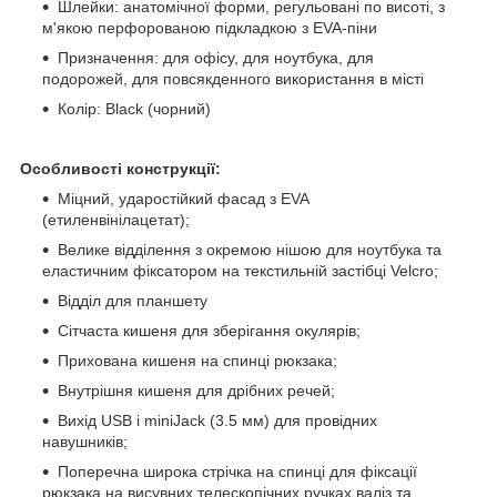
Шлейки: анатомічної форми, регульовані по висоті, з
м'якою перфорованою підкладкою з EVA-піни
Призначення: для офісу, для ноутбука, для
подорожей, для повсякденного використання в місті
Колір: Black (чорний)
Особливості конструкції:
Міцний, ударостійкий фасад з EVA
(етиленвінілацетат);
Велике відділення з окремою нішою для ноутбука та
еластичним фіксатором на текстильній застібці Velcro;
Відділ для планшету
Сітчаста кишеня для зберігання окулярів;
Прихована кишеня на спинці рюкзака;
Внутрішня кишеня для дрібних речей;
Вихід USB і miniJack (3.5 мм) для провідних
навушників;
Поперечна широка стрічка на спинці для фіксації
рюкзака на висувних телескопічних ручках валіз та