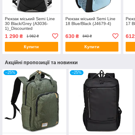
Рюкзак міський Semi Line
Рюкзак міський Semi Line
Рюкз
30 Black/Grey (A3036-
18 Blue/Black (J4679-4)
17 B
1)_Discounted
1 290
630
612
₴
₴
1 982 ₴
840 ₴
Купити
Купити
Акційні пропозиції та новинки
–25%
–25%