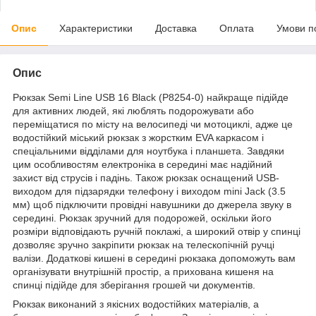
Опис
Характеристики
Доставка
Оплата
Умови п
Опис
Рюкзак Semi Line USB 16 Black (P8254-0) найкраще підійде
для активних людей, які люблять подорожувати або
переміщатися по місту на велосипеді чи мотоциклі, адже це
водостійкий міський рюкзак з жорстким EVA каркасом і
спеціальними відділами для ноутбука і планшета. Завдяки
цим особливостям електроніка в середині має надійний
захист від струсів і падінь. Також рюкзак оснащений USB-
виходом для підзарядки телефону і виходом mini Jack (3.5
мм) щоб підключити провідні навушники до джерела звуку в
середині. Рюкзак зручний для подорожей, оскільки його
розміри відповідають ручній поклажі, а широкий отвір у спинці
дозволяє зручно закріпити рюкзак на телескопічній ручці
валізи. Додаткові кишені в середині рюкзака допоможуть вам
організувати внутрішній простір, а прихована кишеня на
спинці підійде для зберігання грошей чи документів.
Рюкзак виконаний з якісних водостійких матеріалів, а