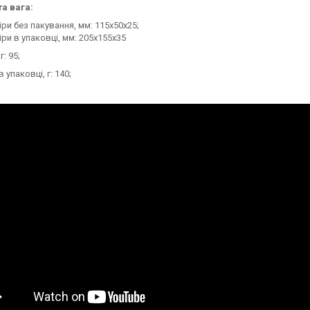
та вага:
ри без пакування, мм: 115x50x25;
ри в упаковці, мм: 205x155x35
г: 95;
в упаковці, г: 140;