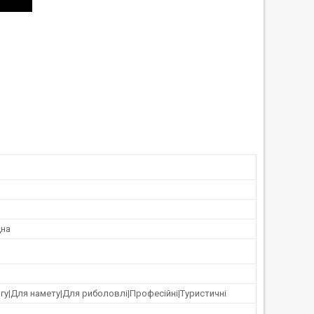
дна
гу|Для намету|Для риболовлі|Професійні|Туристичні