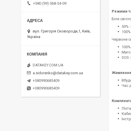
+380 (99) 068-54-09
Режими та
Біле світл
50% -
вул. Григорія Сковороди,1, Київ,
100% 
Україна
Червоне с
100% 
Мигот
SOS -
DATAKEY.COM.UA
Живлення
a.sidorenko@datakey.com.ua
Вбудо
+380990685409
Час д
+380990685409
Комплект
Ліхта
Кабе
Інст