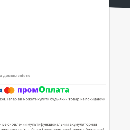
а домовленістю
тежі. Тепер ви можете купити будь-який товар не покидаючи
4) – це оновлений мультифункціональний акумуляторний
льорами світла: білим і червоним, який тепер обладнаний