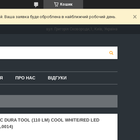
Кошик
ий. Ваша заявка буде оброблена в найближчий робочий день.
вул. Григорія Сковороди,1, Київ, Україна
Я
ПРО НАС
ВІДГУКИ
 DURA TOOL (110 LM) COOL WHITE/RED LED
0014)