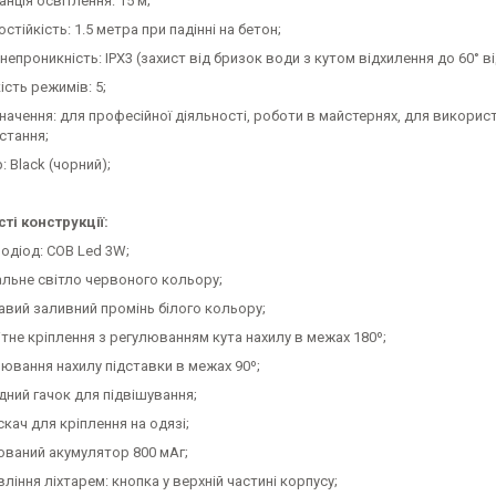
нція освітлення: 15 м;
стійкість: 1.5 метра при падінні на бетон;
епроникність: IPX3 (захист від бризок води з кутом відхилення до 60° ві
ість режимів: 5;
начення: для професійної діяльності, роботи в майстернях, для викорис
стання;
: Black (чорний);
ті конструкції:
лодіод: COB Led 3W;
альне світло червоного кольору;
авий заливний промінь білого кольору;
ітне кріплення з регулюванням кута нахилу в межах 180º;
лювання нахилу підставки в межах 90º;
дний гачок для підвішування;
кач для кріплення на одязі;
ований акумулятор 800 мАг;
ління ліхтарем: кнопка у верхній частині корпусу;