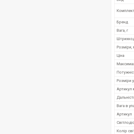
Комплект
Бренд
Вага, г
Штрихко
Розміри,
Ціна
Максимал
Потужніс
Розміри 
Артикул 
Дальніст
Вага в уп
Артикул
Світлоді
Колір св