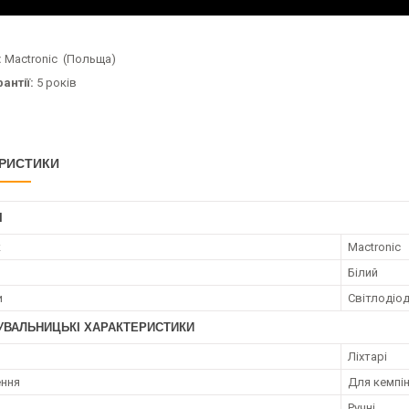
:
Mactronic (Польща)
антії:
5 років
РИСТИКИ
І
к
Mactronic
Білий
и
Світлодіо
УВАЛЬНИЦЬКІ ХАРАКТЕРИСТИКИ
Ліхтарі
ення
Для кемпін
Ручні