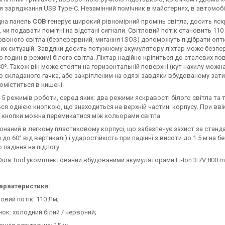
 заряджання USB Type-C. Незамінний помічник в майстернях, в автомоб
дна панель
COB
генерує широкий рівномірний промінь світла, досить яск
 чи подавати помітні на відстані сигнали. Світловий потік становить 110
воного світла (безперервний, мигання і SOS) допоможуть підібрати оп
их ситуацій. Завдяки досить потужному акумулятору ліхтар може безпер
годин в режимі білого світла. Ліхтар надійно кріпиться до сталевих п
0º. Також він може стояти на горизонтальній поверхні (кут нахилу можн
складаного гачка, або закріпленим на одязі завдяки вбудованому затиск
оміститься в кишені.
 5 режимів роботи, серед яких: два режими яскравості білого світла та
ся однією кнопкою, що знаходиться на верхній частині корпусу. При вві
ї кнопки можна перемикатися між кольорами світла.
онаний в легкому пластиковому корпусі, що забезпечує захист за стандар
 до 60° від вертикалі) і ударостійкість при падінні з висоти до 1.5 м на 
 падіння на підлогу.
Dura Tool укомплектований вбудованими акумуляторами Li-Ion 3.7V 800 
характеристики:
овий потік: 110 Лм;
нок: холодний білий / червоний;