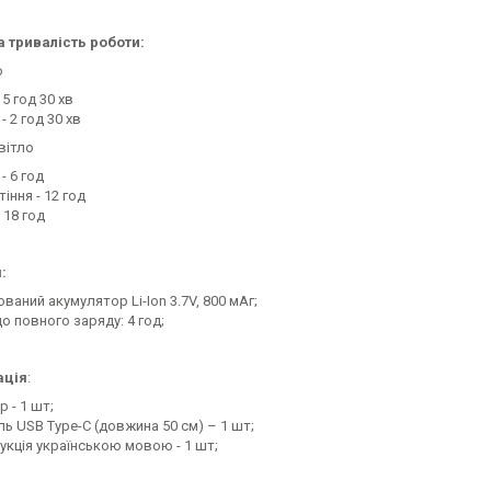
 тривалість роботи:
о
 5 год 30 хв
- 2 год 30 хв
вітло
- 6 год
іння - 12 год
 18 год
:
ваний акумулятор Li-Ion 3.7V, 800 мАг;
о повного заряду: 4 год;
ація
:
р - 1 шт;
ль USB Type-C (довжина 50 см) – 1 шт;
рукція українською мовою - 1 шт;