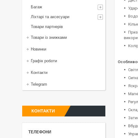
Диста
Багаж
Ударо
Водон
Ліхтарі та аксесуари
Кільк
Товари партнерів
Приз
Товари із знижками
викори
Колір
Новинки
Графік роботи
Особливос
Світ
Контакти
Сигн
Telegram
Яскр
Магн
Регу
Скла
КОНТАКТИ
Затис
Вбуд
Управ