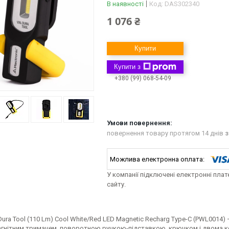
В наявності
Код:
DAS302340
1 076 ₴
Купити
Купити з
+380 (99) 068-54-09
повернення товару протягом 14 днів
з
У компанії підключені електронні пла
сайту.
Dura Tool (110 Lm) Cool White/Red LED Magnetic Recharg Type-C (PWL001
магнітним тримачем, поворотною ручкою-підставкою, крючком і двома ко