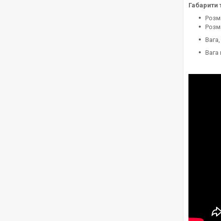
Габарити 
Розмі
Розмі
Вага, 
Вага 