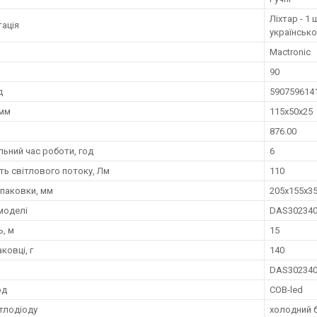
Ліхтар - 1 
ація
українськ
Mactronic
90
д
590759614
 мм
115x50x25
876.00
ьний час роботи, год
6
ть світлового потоку, Лм
110
упаковки, мм
205x155x3
моделі
DAS30234
ь, м
15
аковці, г
140
DAS30234
од
COB-led
ітлодіоду
холодний б