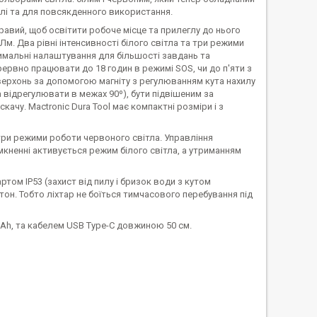
ілі та для повсякденного використання.
равий, щоб освітити робоче місце та прилеглу до нього
 Лм. Два рівні інтенсивності білого світла та три режими
тимальні налаштування для більшості завдань та
ервно працювати до 18 годин в режимі SOS, чи до п'яти з
оверхонь за допомогою магніту з регулюванням кута нахилу
а відрегулювати в межах 90º), бути підвішеним за
ачу. Mactronic Dura Tool має компактні розміри і з
 три режими роботи червоного світла. Управління
мкненні активується режим білого світла, а утриманням
том IP53 (захист від пилу і бризок води з кутом
бетон. Тобто ліхтар не боїться тимчасового перебування під
mAh, та кабелем USB Type-C довжиною 50 см.