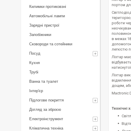
портом для
Килимки протиковзні
Світлодіо
Автомобільні лампи
територію,
роботи чер
Зарядні пристрої
неочікуван
половиною 
Запобіжники
в межах 18
Сковороди та сотейники
допомогою 
легкістю п
Посуд
Ліхтар має
відбуваєть
Кухня
натиснуто
Трубі
Ліхтар вик
відхилення
Ванна та туалет
дощем, або
Інтер'єр
Mactronic 
Підлогове покриття
Технічні 
Догляд за зброєю
Світл
Електроінструмент
Відті
Кліматична техніка