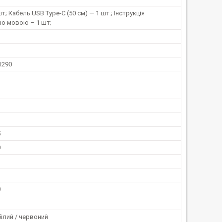
шт; Кабель USB Type-C (50 см) — 1 шт.; Інструкція
ою мовою – 1 шт;
1290
5
0
0
ілий / червоний