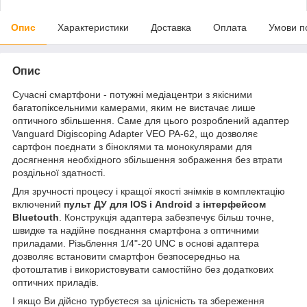
Опис
Характеристики
Доставка
Оплата
Умови п
Опис
Сучасні смартфони - потужні медіацентри з якісними
багатопіксельними камерами, яким не вистачає лише
оптичного збільшення. Саме для цього розроблений адаптер
Vanguard Digiscoping Adapter VEO PA-62, що дозволяє
сартфон поєднати з біноклями та монокулярами для
досягнення необхідного збільшення зображення без втрати
роздільної здатності.
Для зручності процесу і кращої якості знімків в комплектацію
включений
пульт ДУ для IOS і Android з інтерфейсом
Bluetouth
. Конструкція адаптера забезпечує більш точне,
швидке та надійне поєднання смартфона з оптичними
приладами. Різьблення 1/4"-20 UNC в основі адаптера
дозволяє встановити смартфон безпосередньо на
фотоштатив і використовувати самостійно без додаткових
оптичних приладів.
І якщо Ви дійсно турбуєтеся за цілісність та збереження