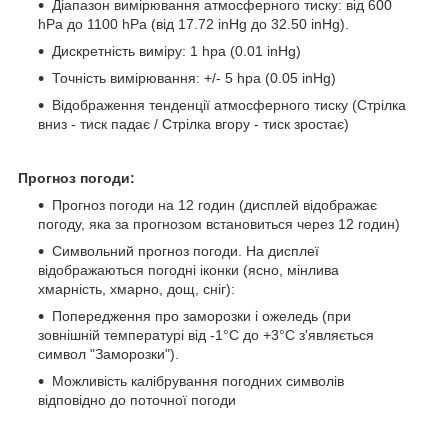
Діапазон вимірювання атмосферного тиску: від 600
hPa до 1100 hPa (від 17.72 inHg до 32.50 inHg).
Дискретність виміру: 1 hpa (0.01 inHg)
Точність вимірювання: +/- 5 hpa (0.05 inHg)
Відображення тенденції атмосферного тиску (Стрілка
вниз - тиск падає / Стрілка вгору - тиск зростає)
Прогноз погоди:
Прогноз погоди на 12 годин (дисплей відображає
погоду, яка за прогнозом встановиться через 12 годин)
Символьний прогноз погоди. На дисплеї
відображаються погодні іконки (ясно, мінлива
хмарність, хмарно, дощ, сніг):
Попередження про заморозки і ожеледь (при
зовнішній температурі від -1°C до +3°C з'являється
символ "Заморозки").
Можливість калібрування погодних символів
відповідно до поточної погоди