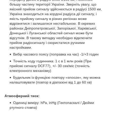
більшу частину території України. Зверніть увагу, що
якісний прийом сигналу здійснюється в радіусі 1500 км,
Україна знаходиться на кордоні радіуса дії сигналу, і
якість прийому сигналу в різних регіонах може
відрізнятися і залишатися нестабільною. В окремих
районах Дніпропетровської, Запорізької, Харківської,
Донецької і Луганської областей сигнал може бути
відсутнім. В такому випадку необхідно відключити
прийом радіосигналу і скористатися ручними
настройками.
Вибір часового поясу (поправка на час) -1/+3 годин
Точність ходу годинника: 1 с в 1 млн років (При
прийомі сигналу DCF77), +/- 30 сек/міс (точність
електронного механізму)
Будильник із функцією повтору «snooze», яку можна
налаштовувати (повтор в діапазоні від 1 до 60 хв)
Атмосферний тиск:
Одиниці виміру: hPa, inHg (Гектопаскалі / Дюйми
ртутного стовпа)