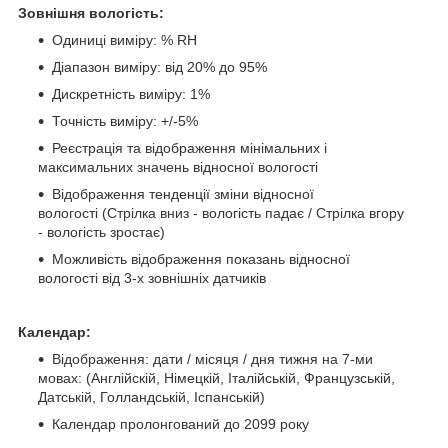
Зовнішня вологість:
Одиниці виміру: % RH
Діапазон виміру: від 20% до 95%
Дискретність виміру: 1%
Точність виміру: +/-5%
Реєстрація та відображення мінімальних і
максимальних значень відносної вологості
Відображення тенденції зміни відносної
вологості (Стрілка вниз - вологість падає / Стрілка вгору
- вологість зростає)
Можливість відображення показань відносної
вологості від 3-х зовнішніх датчиків
Календар:
Відображення: дати / місяця / дня тижня на 7-ми
мовах: (Англійскій, Німецкій, Італійській, Французській,
Датській, Голландській, Іспанській)
Календар пролонгований до 2099 року