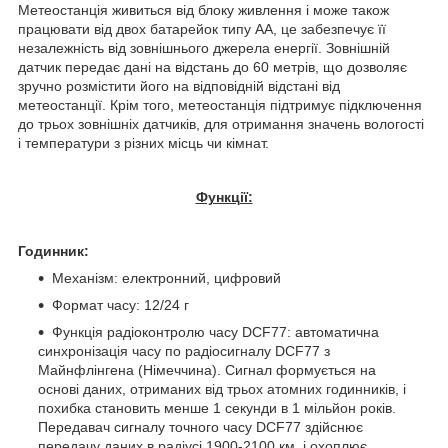
Метеостанція живиться від блоку живлення і може також
працювати від двох батарейок типу АА, це забезпечує її
незалежність від зовнішнього джерела енергії. Зовнішній
датчик передає дані на відстань до 60 метрів, що дозволяє
зручно розмістити його на відповідній відстані від
метеостанції. Крім того, метеостанція підтримує підключення
до трьох зовнішніх датчиків, для отримання значень вологості
і температури з різних місць чи кімнат.
Функції:
Годинник:
Механізм: електронний, цифровий
Формат часу: 12/24 г
Функція радіоконтролю часу DCF77: автоматична
синхронізація часу по радіосигналу DCF77 з
Майнфлінгена (Німеччина). Сигнал формується на
основі даних, отриманих від трьох атомних годинників, і
похибка становить менше 1 секунди в 1 мільйон років.
Передавач сигналу точного часу DCF77 здійснює
передачу даних в радіусі 1900-2100 км, і охоплює