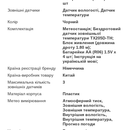
шт
Зовнішні датчики
Датчик вологості, Датчик
температури
Колір
Чорний
Комплектація
Метеостанція; Бездротовий
датчик зовнішньої
температури TX205D-TH;
Блок живлення (довжина
дроту 1.80 м);
Батарейки AA (R06) 1.5V х
4 шт; Інструкція на
українській мові;
Країна реєстрації бренду
Німеччина
Країна-виробник товару
Китай
Максимальна кількість
3
зовнішніх датчиків
Матеріал корпуса
Пластик
Метео вимірювання
Атмосферний тиск,
Зовнішня вологість,
Зовнішня температура,
Внутрішня вологість,
Внутрішня температура,
Прогноз погоди