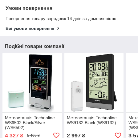
Умови повернення
Повернення товару впродовж 14 днів за домовленістю
Всі умови повернення
Подібні товари компанії
Метеостанція Technoline
Метеостанція Technoline
Мете
WS6502 Black/Silver
WS9132 Black (WS9132)
WS91
(WS6502)
(WS
4 327
2 997
3 5
₴
₴
5 409 ₴