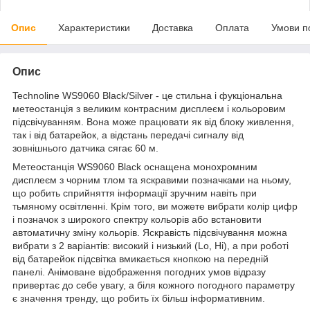
Опис
Характеристики
Доставка
Оплата
Умови п
Опис
Technoline WS9060 Black/Silver - це стильна і фукціональна
метеостанція з великим контрасним дисплеєм і кольоровим
підсвічуванням. Вона може працювати як від блоку живлення,
так і від батарейок, а відстань передачі сигналу від
зовнішнього датчика сягає 60 м.
Метеостанція WS9060 Black оснащена монохромним
дисплеєм з чорним тлом та яскравими позначками на ньому,
що робить сприйняття інформації зручним навіть при
тьмяному освітленні. Крім того, ви можете вибрати колір цифр
і позначок з широкого спектру кольорів або встановити
автоматичну зміну кольорів. Яскравість підсвічування можна
вибрати з 2 варіантів: високий і низький (Lo, Hi), а при роботі
від батарейок підсвітка вмикається кнопкою на передній
панелі. Анімоване відображення погодних умов відразу
привертає до себе увагу, а біля кожного погодного параметру
є значення тренду, що робить їх більш інформативним.