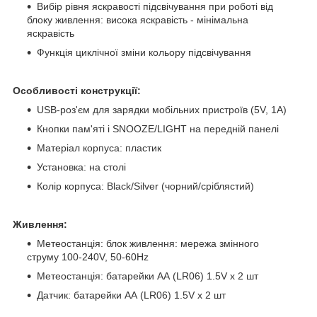
Вибір рівня яскравості підсвічування при роботі від
блоку живлення: висока яскравість - мінімальна
яскравість
Функція циклічної зміни кольору підсвічування
Особливості конструкції:
USB-роз'єм для зарядки мобільних пристроїв (5V, 1A)
Кнопки пам'яті і SNOOZE/LIGHT на передній панелі
Матеріал корпуса: пластик
Установка: на столі
Колір корпуса: Black/Silver (чорний/сріблястий)
Живлення:
Метеостанція: блок живлення: мережа змінного
струму 100-240V, 50-60Hz
Метеостанція: батарейки AА (LR06) 1.5V х 2 шт
Датчик: батарейки AА (LR06) 1.5V х 2 шт