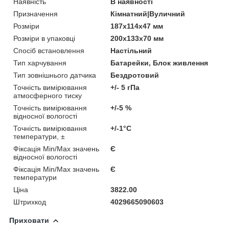
Наявність
В наявності
Призначення
Кімнатний|Вуличний
Розміри
187х114х47 мм
Розміри в упаковці
200х133х70 мм
Спосіб встановлення
Настільний
Тип харчування
Батарейки, Блок живлення
Тип зовнішнього датчика
Бездротовий
Точність вимірювання
+/- 5 гПа
атмосферного тиску
Точність вимірювання
+/-5 %
відносної вологості
Точність вимірювання
+/-1°С
температури, ±
Фіксація Min/Max значень
Є
відносної вологості
Фіксація Min/Max значень
Є
температури
Ціна
3822.00
Штрихкод
4029665090603
Приховати