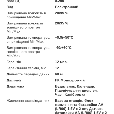
Вага (кг)
0.290
Вид
Електронний
Вимірювана вологість в
20/95 %
приміщенні Min/Max
Вимірювана вологість
20/95 %
зовнішнього повітря
Min/Max
Вимірювана температура
+9.9/+50°C
в приміщенні Min/Max
Вимірювана температура
-40/+60°C
зовнішнього повітря
Min/Max
Гарантія
12 мес.
Гарантійний термін, міс.
12
Дальність передачі даних
60 м
Дисплей
РК Монохромній
Додатково
Будильник, Календар,
Підсвічування дисплея,
Часі, Калібровка
Живлення станція/датчик
Базова станція: блок
живлення та батарейки AA
(LR06) 1.5V х 2 шт; Датчик:
батарейки AА (LR06) 1.5V х 2