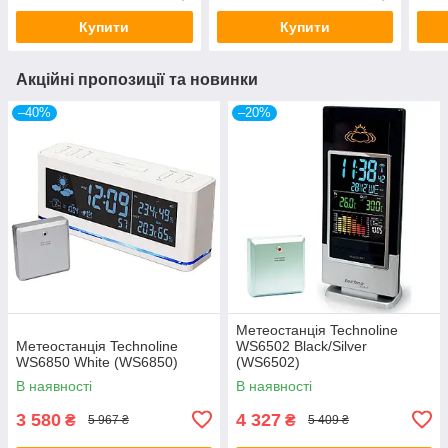
Купити
Купити
Акційні пропозиції та новинки
–40%
–20%
Метеостанція Technoline
Метеостанція Technoline
WS6502 Black/Silver
WS6850 White (WS6850)
(WS6502)
В наявності
В наявності
3 580
4 327
₴
₴
5 967 ₴
5 409 ₴