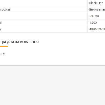
Black Line
несення
Виливання
500 мл
я
1:200
д
482026978
ЦІЯ ДЛЯ ЗАМОВЛЕННЯ
0 ₴