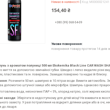
Немає в наявності
Код:
М0000021241
154,40 ₴
+380 (99) 068-54-09
повернення товару протягом 14 днів
з
нь з ароматом полуниці 500 мл Ekokemika Black Line CAR WASH SH
о миття за допомогою звичайної губки. Швидко і легко видаляє різні в
х, пластикових та ін. поверхонь. Захищає поверхню та надає їй блиску.
ання:
Розчинити 50 мл. шампуню в 10 літрах води. Вимити автомобіль
за допомогою штучної замші або мікрофібри. Шампунь однаково працює в
дготовлена вода, неіоногенні ПАР < 5%, хлорид натрію, солі жирних кисло
ні заходи:
Зберігати в недоступному для дітей місці! Не вживати в якос
ьного захисту. У разі потрапляння на відкриті ділянки шкіри або в очі, 
я до лікаря.