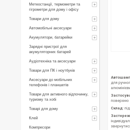
Метеостанції, термометри та
гігрометри для дому і офісу
Товари для дому
Автомобільні аксесуари
Акумулятори, батарейки
Зарядні пристрої для
акумуляторних батарей
Аудіотехніка та аксесуари
Товари для ПК і ноутбуків
Автошампу
Аксесуари до мобільних
для ручног
телефонів і планшетів
алюмінієви
Товари для активного відпочинку,
Застосув
туризму та хобі
поверхню 
Склад:
пі
Товарі для дому
Застереж
Клей
індивідуал
звернутис
Компресори