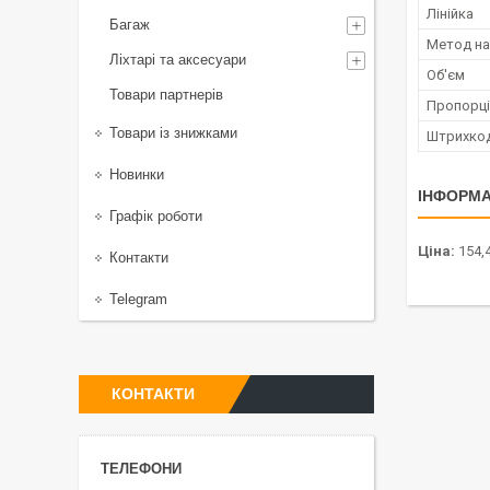
Лінійка
Багаж
Метод на
Ліхтарі та аксесуари
Об'єм
Товари партнерів
Пропорці
Товари із знижками
Штрихко
Новинки
ІНФОРМА
Графік роботи
Ціна:
154,4
Контакти
Telegram
КОНТАКТИ