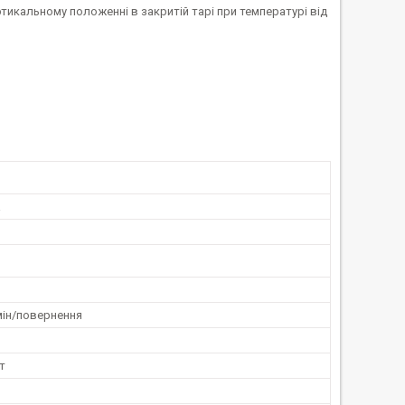
тикальному положенні в закритій тарі при температурі від
а
мін/повернення
т