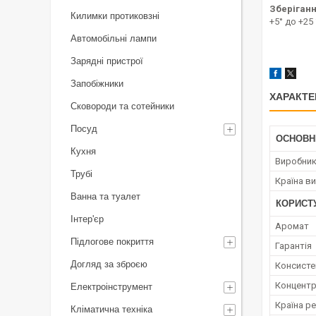
Зберіган
Килимки протиковзні
+5° до +25 
Автомобільні лампи
Зарядні пристрої
Запобіжники
ХАРАКТЕ
Сковороди та сотейники
Посуд
ОСНОВН
Кухня
Виробни
Трубі
Країна в
Ванна та туалет
КОРИСТ
Інтер'єр
Аромат
Підлогове покриття
Гарантія
Догляд за зброєю
Консисте
Концентр
Електроінструмент
Країна ре
Кліматична техніка