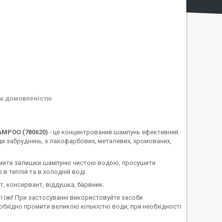
а домовленістю
AMPOO (780620)
- це концентрований шампунь ефективний
иди забруднень, з лакофарбових, металевих, хромованих,
. Змити залишки шампуню чистою водою, просушити
 теплій та в холодній воді.
т, консервант, віддушка, барвник.
ті їжі! При застосуванні використовуйте засоби
необхідно промити великою кількістю води, при необхідності