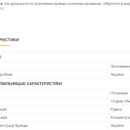
ня:
Не допускати потрапляння прямих сонячних променів. Зберігати в вер
°С.
РИСТИКИ
І
к
Экокемик
иробник
Україна
УВАЛЬНИЦЬКІ ХАРАКТЕРИСТИКИ
Полуниця
14 днів об
нція
Рідина
ація
Концентра
єстрації бренда
Україна