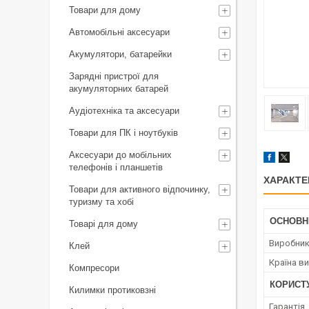
Товари для дому
Автомобільні аксесуари
Акумулятори, батарейки
Зарядні пристрої для
акумуляторних батарей
Аудіотехніка та аксесуари
Товари для ПК і ноутбуків
Аксесуари до мобільних
телефонів і планшетів
ХАРАКТЕ
Товари для активного відпочинку,
туризму та хобі
ОСНОВН
Товарі для дому
Виробни
Клей
Країна в
Компресори
КОРИСТ
Килимки протиковзні
Гарантія