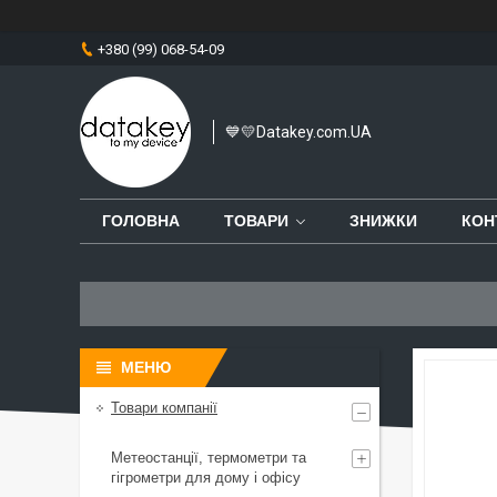
+380 (99) 068-54-09
💙💛Datakey.com.UA
ГОЛОВНА
ТОВАРИ
ЗНИЖКИ
КОН
Товари компанії
Метеостанції, термометри та
гігрометри для дому і офісу