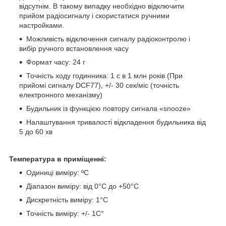
відсутнім. В такому випадку необхідно відключити
прийом радіосигналу і скористатися ручними
настройками.
Можливість відключення сигналу радіоконтролю і
вибір ручного встановлення часу
Формат часу: 24 г
Точність ходу годинника: 1 с в 1 млн років (При
прийомі сигналу DCF77), +/- 30 сек/міс (точність
електронного механізму)
Будильник із функцією повтору сигнала «snooze»
Налаштування тривалості відкладення будильника від
5 до 60 хв
Температура в приміщенні:
Одиниці виміру: ºС
Діапазон виміру: від 0°C до +50°C
Дискретність виміру: 1°C
Точність виміру: +/- 1C°