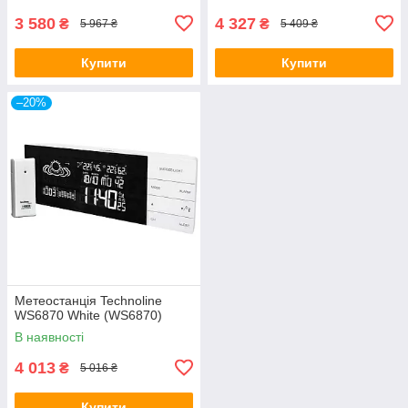
3 580
4 327
₴
₴
5 967 ₴
5 409 ₴
Купити
Купити
–20%
Метеостанція Technoline
WS6870 White (WS6870)
В наявності
4 013
₴
5 016 ₴
Купити