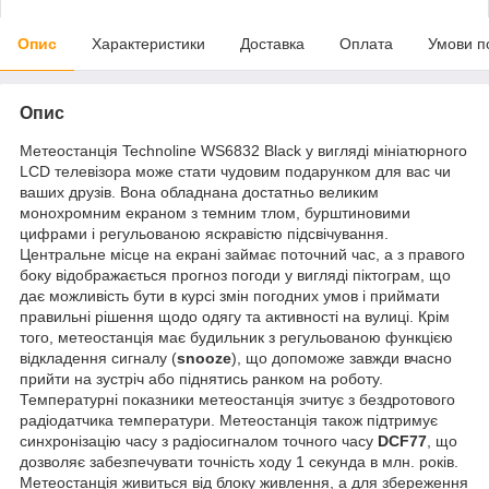
Опис
Характеристики
Доставка
Оплата
Умови п
Опис
Метеостанція Technoline WS6832 Black у вигляді мініатюрного
LCD телевізора може стати чудовим подарунком для вас чи
ваших друзів. Вона обладнана достатньо великим
монохромним екраном з темним тлом, бурштиновими
цифрами і регульованою яскравістю підсвічування.
Центральне місце на екрані займає поточний час, а з правого
боку відображається прогноз погоди у вигляді піктограм, що
дає можливість бути в курсі змін погодних умов і приймати
правильні рішення щодо одягу та активності на вулиці. Крім
того, метеостанція має будильник з регульованою функцією
відкладення сигналу (
snooze
), що допоможе завжди вчасно
прийти на зустріч або піднятись ранком на роботу.
Температурні показники метеостанція зчитує з бездротового
радіодатчика температури. Метеостанція також підтримує
синхронізацію часу з радіосигналом точного часу
DCF77
, що
дозволяє забезпечувати точність ходу 1 секунда в млн. років.
Метеостанція живиться від блоку живлення, а для збереження