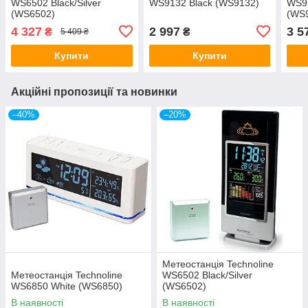
WS6502 Black/Silver
WS9132 Black (WS9132)
WS91
(WS6502)
(WS
4 327
2 997
3 5
₴
₴
5 409 ₴
Купити
Купити
Акційні пропозиції та новинки
–40%
–20%
Метеостанція Technoline
Метеостанція Technoline
WS6502 Black/Silver
WS6850 White (WS6850)
(WS6502)
В наявності
В наявності