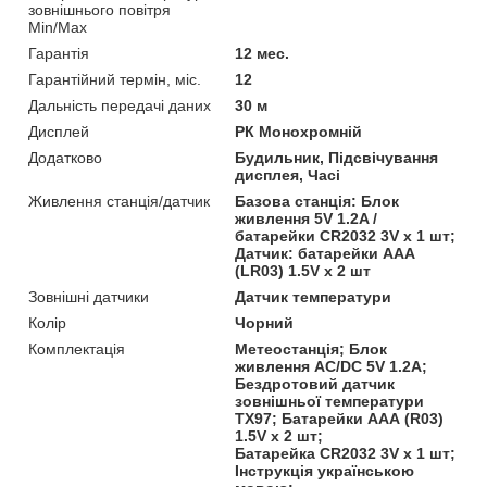
зовнішнього повітря
Min/Max
Гарантія
12 мес.
Гарантійний термін, міс.
12
Дальність передачі даних
30 м
Дисплей
РК Монохромній
Додатково
Будильник, Підсвічування
дисплея, Часі
Живлення станція/датчик
Базова станція: Блок
живлення 5V 1.2A /
батарейки CR2032 3V х 1 шт;
Датчик: батарейки AAА
(LR03) 1.5V х 2 шт
Зовнішні датчики
Датчик температури
Колір
Чорний
Комплектація
Метеостанція; Блок
живлення AC/DC 5V 1.2A;
Бездротовий датчик
зовнішньої температури
TX97; Батарейки AAA (R03)
1.5V х 2 шт;
Батарейка CR2032 3V х 1 шт;
Інструкція українською