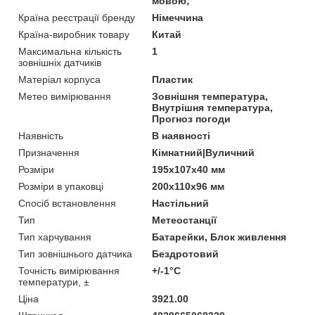
мовою;
Країна реєстрації бренду
Німеччина
Країна-виробник товару
Китай
Максимальна кількість
1
зовнішніх датчиків
Матеріал корпуса
Пластик
Метео вимірювання
Зовнішня температура,
Внутрішня температура,
Прогноз погоди
Наявність
В наявності
Призначення
Кімнатний|Вуличний
Розміри
195х107х40 мм
Розміри в упаковці
200х110х96 мм
Спосіб встановлення
Настільний
Тип
Метеостанції
Тип харчування
Батарейки, Блок живлення
Тип зовнішнього датчика
Бездротовий
Точність вимірювання
+/-1°С
температури, ±
Ціна
3921.00