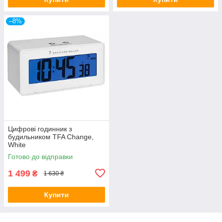
–8%
Цифрові годинник з
будильником TFA Change,
White
Готово до відправки
1 499
₴
1 630 ₴
Купити