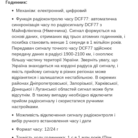
Годинник:
Механізм: електронний, цифровий
Функція радіоконтролю часу DCF77: автоматична
синхронізація часу по радіосигналу DCF77 з
Майнфлінгена (Німеччина). Сигнал формується на
основі даних, отриманих від трьох атомних годинників, і
похибка становить менше 1 секунди в 1 мільйон років.
Передавач сигналу точного часу DCF77 здійснює
передачу даних в радіусі 1900-2100 км, і охоплює
більшу частину території України. Зверніть увагу, що
Україна знаходиться на кордоні радіуса дії сигналу, і
якість прийому сигналу в різних регіонах може
відрізнятися і залишатися нестабільною. В окремих
районах Дніпропетровської, Запорізької, Харківської,
Донецької і Луганської областей сигнал може бути
відсутнім. В такому випадку необхідно відключити
прийом радіосигналу і скористатися ручними
настройками.
Можливість відключення сигналу радіоконтроля і
вибір ручного встановлення часу і дати
Формат часу: 12/24 г
Точність ходу годинника: 1 с в 1 млн років (При