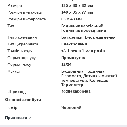
Розміри
135 х 80 х 32 мм
Розміри в упаковці
140 х 95 х 77 мм
Розміри циферблата
63 x 43 мм
Тип
Годинник настільний|
Годинник проекційний
Тип харчування
Батарейки, Блок живлення
Тип циферблата
Електронний
Точність ходу
+/- 1 сек в 1 млн років
Форма корпусу
Прямокутна
Формат часу
12/24 г
Функції
Будильник, Годинник,
Гігрометр, Датчик кімнатної
температури, Календар,
Термометр
Штрихкод
4029665005461
Основні атрибути
Колір
Червоний
Приховати