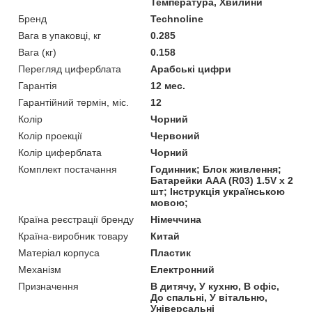
Температура, Хвилини
Бренд
Technoline
Вага в упаковці, кг
0.285
Вага (кг)
0.158
Перегляд циферблата
Арабські цифри
Гарантія
12 мес.
Гарантійний термін, міс.
12
Колір
Чорний
Колір проекції
Червоний
Колір циферблата
Чорний
Комплект постачання
Годинник; Блок живлення;
Батарейки AАA (R03) 1.5V х 2
шт; Інструкція українською
мовою;
Країна реєстрації бренду
Німеччина
Країна-виробник товару
Китай
Матеріал корпуса
Пластик
Механізм
Електронний
Призначення
В дитячу, У кухню, В офіс,
До спальні, У вітальню,
Універсальні