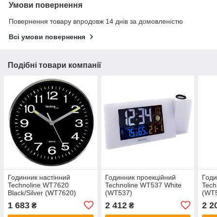
Умови повернення
Повернення товару впродовж 14 днів за домовленістю
Всі умови повернення
Подібні товари компанії
Годинник настінний
Годинник проекційний
Годи
Technoline WT7620
Technoline WT537 White
Tech
Black/Silver (WT7620)
(WT537)
(WT
1 683
2 412
2 2
₴
₴