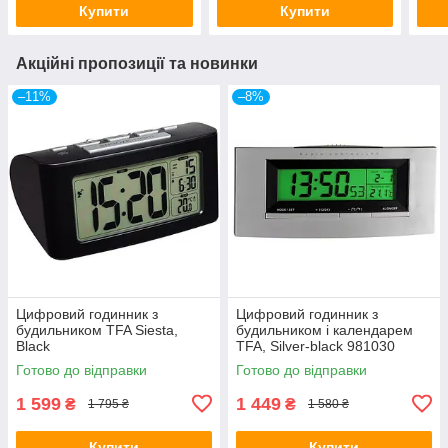
Купити
Купити
Акційні пропозиції та новинки
–11%
–8%
Цифровий годинник з
Цифровий годинник з
будильником TFA Siesta,
будильником і календарем
Black
TFA, Silver-black 981030
Готово до відправки
Готово до відправки
1 599
1 449
₴
₴
1 795 ₴
1 580 ₴
Купити
Купити