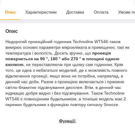
Опис
Характеристики
Доставка
Оплата
Умови п
Опис
Недорогий проекційний годинник Technoline WT546 також
вимірює основні параметри мікроклімата в приміщенні, такі як
температура і вологість. Досить зручно, що
проекція
повернеться на 90 °, 180 ° або 270 ° в площині одною
кнопкою
, не переставляючи при цьому сам годинник. Крім
того, це одна з небагатьох моделей, де є можливість повного
відключення проекції, якщо вона не потрібна, наприклад, в
денний час доби. Разом з проекцією включається і приємне
світло-блакитне підсвічування дисплея. Втім, в денний час
індикацію добре видно і без підсвічування. Також Technoline
WT546 є повноцінним будильником, а точніше модель має 2
окремих будильники з функцією повтору сигналу Snooze.
Функції: