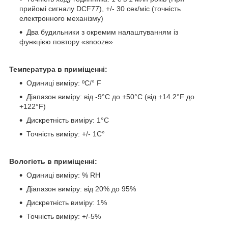
прийомі сигналу DCF77), +/- 30 сек/міс (точність
електронного механізму)
Два будильники з окремим налаштуванням із
функцією повтору «snooze»
Температура в приміщенні:
Одиниці виміру: ºС/° F
Діапазон виміру: від -9°C до +50°C (від +14.2°F до
+122°F)
Дискретність виміру: 1°C
Точність виміру: +/- 1C°
Вологість в приміщенні:
Одиниці виміру: % RH
Діапазон виміру: від 20% до 95%
Дискретність виміру: 1%
Точність виміру: +/-5%