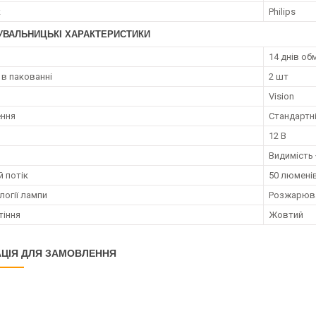
к
Philips
УВАЛЬНИЦЬКІ ХАРАКТЕРИСТИКИ
14 днів об
 в пакованні
2 шт
Vision
ення
Стандартні
12 В
Видимість
й потік
50 люмені
логії лампи
Розжарюв
тіння
Жовтий
ЦІЯ ДЛЯ ЗАМОВЛЕННЯ