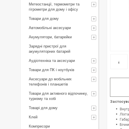
Метеостанції, термометри та
гігрометри для дому і офісу
Товари для дому
Автомобільні аксесуари
Акумулятори, батарейки
Зарядні пристрої для
акумуляторних батарей
Аудіотехніка та аксесуари
Товари для ПК і ноутбуків
Аксесуари до мобільних
телефонів і планшетів
Товари для активного відпочинку,
туризму та хобі
Застосув
Товарі для дому
Внут
Ліхт
Клей
Габа
Бічн
Компресори