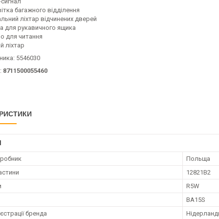
-сигнал
вітка багажного відділення
альний ліхтар відчинених дверей
а для рукавичного ящика
ло для читання
й ліхтар
ника: 5546030
:
8711500055460
РИСТИКИ
І
иробник
Польща
астини
12821B2
и
R5W
BA15S
єстрації бренда
Нідерланд