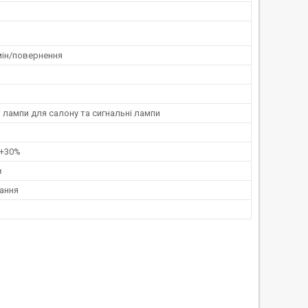
мін/повернення
 лампи для салону та сигнальні лампи
 +30%
в
ання