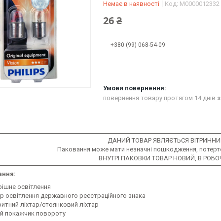
Немає в наявності
Код:
М0000012332
26 ₴
+380 (99) 068-54-09
повернення товару протягом 14 днів
з
ДАНИЙ ТОВАР ЯВЛЯЄТЬСЯ ВІТРИННИ
Паковання може мати незначні пошкодження, потертос
ВНУТРІ ПАКОВКИ ТОВАР НОВИЙ, В РОБО
ання:
рішнє освітлення
ар освітлення державного реєстраційного знака
ритний ліхтар/стоянковий ліхтар
ий покажчик повороту