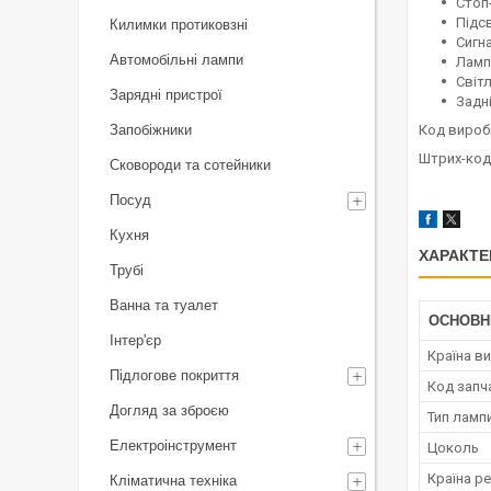
Стоп
Підс
Килимки протиковзні
Сигн
Автомобільні лампи
Ламп
Світ
Зарядні пристрої
Задні
Запобіжники
Код вироб
Штрих-код
Сковороди та сотейники
Посуд
Кухня
ХАРАКТЕ
Трубі
Ванна та туалет
ОСНОВН
Інтер'єр
Країна в
Підлогове покриття
Код запч
Догляд за зброєю
Тип ламп
Електроінструмент
Цоколь
Країна ре
Кліматична техніка