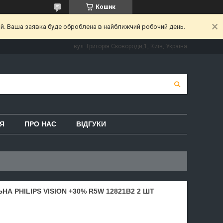
Кошик
ий. Ваша заявка буде оброблена в найближчий робочий день.
вул. Григорія Сковороди,1, Київ, Україна
Я
ПРО НАС
ВІДГУКИ
 PHILIPS VISION +30% R5W 12821B2 2 ШТ