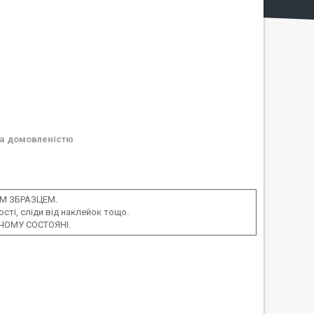
а домовленістю
М ЗБРАЗЦЕМ.
ті, сліди від наклейок тощо.
ЧОМУ СОСТОЯНІ.