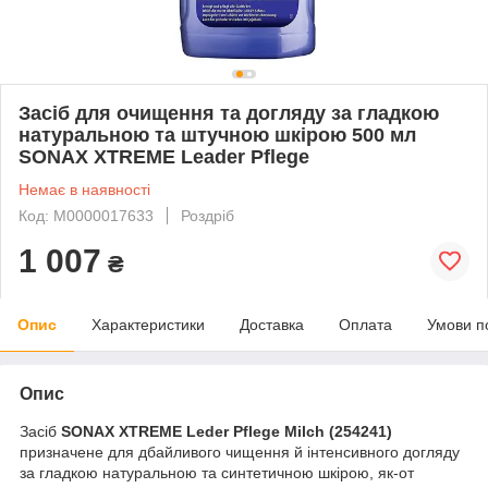
Засіб для очищення та догляду за гладкою
натуральною та штучною шкірою 500 мл
SONAX XTREME Leader Pflege
Немає в наявності
Код: М0000017633
Роздріб
1 007
₴
Опис
Характеристики
Доставка
Оплата
Умови п
Опис
Засіб
SONAX XTREME Leder Pflege Milch (254241)
призначене для дбайливого чищення й інтенсивного догляду
за гладкою натуральною та синтетичною шкірою, як-от