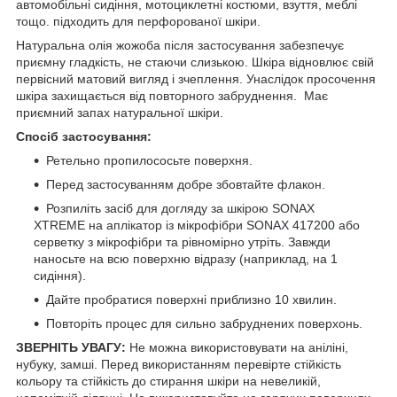
автомобільні сидіння, мотоциклетні костюми, взуття, меблі
тощо. підходить для перфорованої шкіри.
Натуральна олія жожоба після застосування забезпечує
приємну гладкість, не стаючи слизькою. Шкіра відновлює свій
первісний матовий вигляд і зчеплення. Унаслідок просочення
шкіра захищається від повторного забруднення. Має
приємний запах натуральної шкіри.
Спосіб застосування:
Ретельно пропилососьте поверхня.
Перед застосуванням добре збовтайте флакон.
Розпиліть засіб для догляду за шкірою SONAX
XTREME на аплікатор із мікрофібри
SONAX 417200
або
серветку з мікрофібри та рівномірно утріть. Завжди
наносьте на всю поверхню відразу (наприклад, на 1
сидіння).
Дайте пробратися поверхні приблизно 10 хвилин.
Повторіть процес для сильно забруднених поверхонь.
ЗВЕРНІТЬ УВАГУ:
Не можна використовувати на аніліні,
нубуку, замші. Перед використанням перевірте стійкість
кольору та стійкість до стирання шкіри на невеликій,