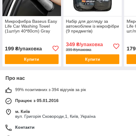
Микрофибра Baseus Easy
Набір для догляду за
Мікр
Life Car Washing Towel
автомобілем із мікрофібри
Life
(1шт/уп 40*80cm) Gray
(9 предметів)
шт./
(CRXCMJ-A0G)
(CR
349
₴/упаковка
199
179
₴/упаковка
399 ₴/упаковка
Купити
Купити
Про нас
99% позитивних з 394 відгуків за рік
Працює з 05.01.2016
м. Київ
вул. Григорія Сковороди,1, Київ, Україна
Контакти