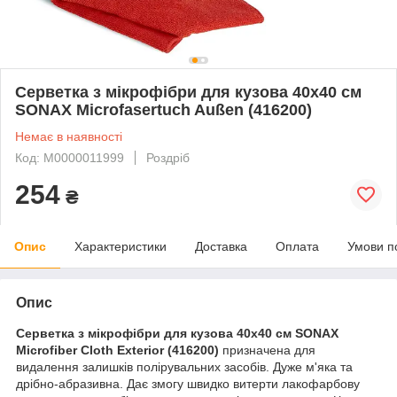
Серветка з мікрофібри для кузова 40х40 см
SONAX Microfasertuch Außen (416200)
Немає в наявності
Код: М0000011999
Роздріб
254
₴
Опис
Характеристики
Доставка
Оплата
Умови п
Опис
Серветка з мікрофібри для кузова 40х40 см SONAX
Microfiber Cloth Exterior (416200)
призначена для
видалення залишків полірувальних засобів. Дуже м'яка та
дрібно-абразивна. Дає змогу швидко витерти лакофарбову