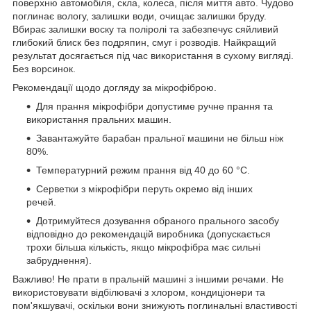
поверхню автомобіля, скла, колеса, після миття авто. Чудово
поглинає вологу, залишки води, очищає залишки бруду.
Вбирає залишки воску та поліролі та забезпечує сяйливий
глибокий блиск без подряпин, смуг і розводів. Найкращий
результат досягається під час використання в сухому вигляді.
Без ворсинок.
Рекомендації щодо догляду за мікрофіброю.
Для прання мікрофібри допустиме ручне прання та
використання пральних машин.
Завантажуйте барабан пральної машини не більш ніж
80%.
Температурний режим прання від 40 до 60 °C.
Серветки з мікрофібри перуть окремо від інших
речей.
Дотримуйтеся дозування обраного прального засобу
відповідно до рекомендацій виробника (допускається
трохи більша кількість, якщо мікрофібра має сильні
забруднення).
Важливо! Не прати в пральній машині з іншими речами. Не
використовувати відбілювачі з хлором, кондиціонери та
пом'якшувачі, оскільки вони знижують поглинальні властивості