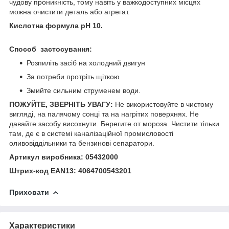
чудову проникність, тому навіть у важкодоступних місцях
можна очистити деталь або агрегат.
Кислотна формула
pH 10.
Способ застосування:
Розпиліть засіб на холодний двигун
За потреби протріть щіткою
Змийте сильним струменем води.
ПОЖУЙТЕ, ЗВЕРНІТЬ УВАГУ:
Не використовуйте в чистому
вигляді, на палячому сонці та на нагрітих поверхнях. Не
давайте засобу висохнути. Берегите от мороза. Чистити тільки
там, де є в системі каналізаційної промисловості
оливовіддільники та бензинові сепаратори.
Артикул виробника: 05432000
Штрих-код EAN13: 4064700543201
Приховати
Характеристики