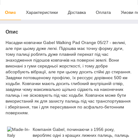
Опис
Характеристики
Доставка
Оплата
Умови п
Опис
Насадки-ковпачки Gabel Walking Pad Orange 05/27 - великі,
але при цьому дуже легкі. Підошва має точну форму дуги,
тому палиці роблять дуже плавний перекат під час
знаходження підошов ковпачків на поверхні землі. Вони
виконані з гуми середньої жорсткості, і тому добре
абсорбують вібрації, але при цьому досить стійкі до стирання.
Завдяки потовщеному профілю, їх рессурс дорівнює 500 км
ходьби. Ковпачки мають досить глибокий внутрішній отвір,
завдяки чому максимально щільно сідають на наконечник
палиць і не зісковзують під час ходьби. Ковпачок може бути
використаний як для захисту палиць під час транспортування
і зберігання, так і для пересування по асфальто-бетонним
поверхням.
Компанія Gabel, починаючи з 1956 року,
виробляє одні з кращих лижних палиць, палиць