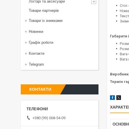
Ліхтарі та аксесуари
Стіл 
Товари партнерів
Ніжки
Текс
Товари із знижками
Знімн
Новинки
Габарити і
Графік роботи
Розм
Розмі
Контакти
Вага 
Вага 
Telegram
Виробник
Термін гар
КОНТАКТИ
ХАРАКТЕ
+380 (99) 068-54-09
ОСНОВН