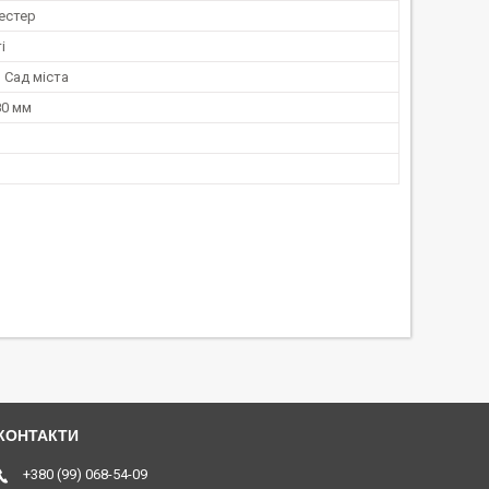
естер
і
, Сад міста
80 мм
+380 (99) 068-54-09