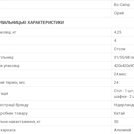
к
Bo-Camp
Сірий
УВАЛЬНИЦЬКІ ХАРАКТЕРИСТИКИ
аковці, кг
4.25
4
Столи
ільниці
31/55/68 с
 в упаковці
420х420х9
24 мес.
ий термін, міс.
24
Стіл - 1 шт
ація
шафки - 2 
єстрації бренду
Нідерланд
иробник товару
Китай
ьне навантаження, кг.
50
 каркаса
Алюміній