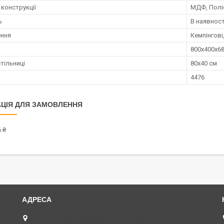
 конструкції
МДФ, Полі
ь
В наявност
ення
Кемпінгові
800х400х6
тільниці
80х40 см
4476
ЦІЯ ДЛЯ ЗАМОВЛЕННЯ
 ₴
вул. Григорія Сковороди,1, Київ, Україна