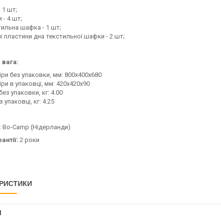
- 1 шт;
 - 4 шт;
тильна шафка - 1 шт;
і пластини дна текстильної шафки - 2 шт;
 вага:
іри без упаковки, мм: 800х400х680
ри в упаковці, мм: 420х420х90
без упаковки, кг: 4.00
в упаковці, кг: 4.25
:
Bo-Camp (Нідерланди)
антії:
2 роки
РИСТИКИ
І