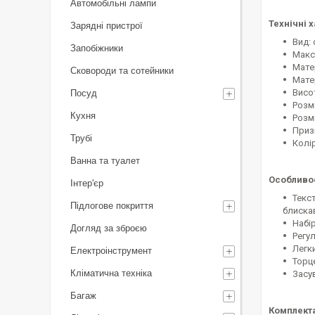
Автомобільні лампи
Технічні 
Зарядні пристрої
Вид: 
Запобіжники
Макс
Мате
Сковороди та сотейники
Мате
Висот
Посуд
Розмі
Кухня
Розмі
Призн
Трубі
Колір
Ванна та туалет
Особливос
Інтер'єр
Текс
Підлогове покриття
блиска
Набі
Догляд за зброєю
Регу
Легк
Електроінструмент
Торц
Кліматична техніка
Засу
Багаж
Комплекта