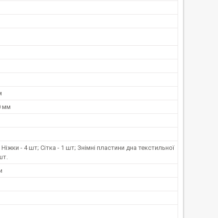
м
0 мм
; Ніжки - 4 шт; Сітка - 1 шт; Знімні пластини дна текстильної
шт.
и