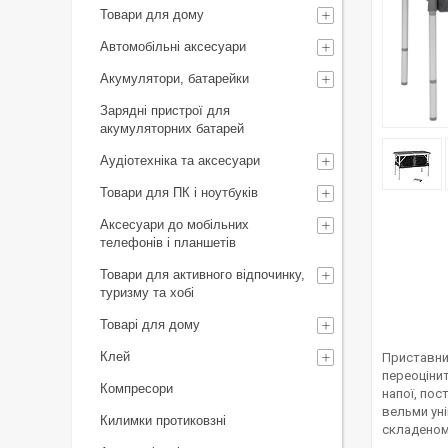
Товари для дому
Автомобільні аксесуари
Акумулятори, батарейки
Зарядні пристрої для
акумуляторних батарей
Аудіотехніка та аксесуари
Товари для ПК і ноутбуків
Аксесуари до мобільних
телефонів і планшетів
Товари для активного відпочинку,
туризму та хобі
Товарі для дому
Клей
Приставний
переоцінит
Компресори
напої, пос
вельми уні
Килимки протиковзні
складеному