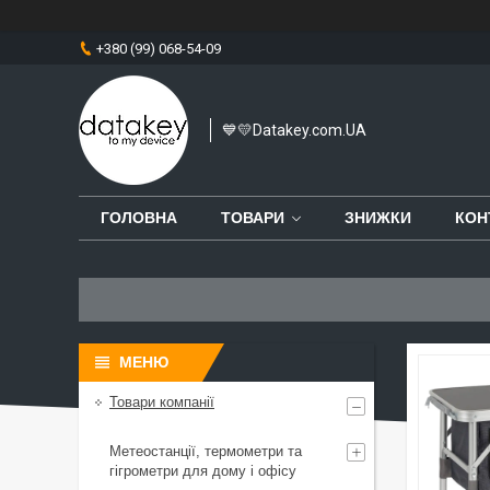
+380 (99) 068-54-09
💙💛Datakey.com.UA
ГОЛОВНА
ТОВАРИ
ЗНИЖКИ
КОН
Товари компанії
Метеостанції, термометри та
гігрометри для дому і офісу