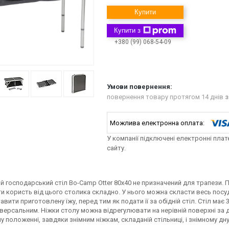
Купити
Купити з
+380 (99) 068-54-09
повернення товару протягом 14 днів
з
У компанії підключені електронні пла
сайту.
 господарський стіл Bo-Camp Otter 80x40 не призначений для трапези. 
и користь від цього столика складно. У нього можна скласти весь посуд
тавити приготовлену їжу, перед тим як подати її за обідній стіл. Стіл має
версальним. Ніжки столу можна відрегулювати на нерівній поверхні за д
 положенні, завдяки знімним ніжкам, складаній стільниці, і знімному дн