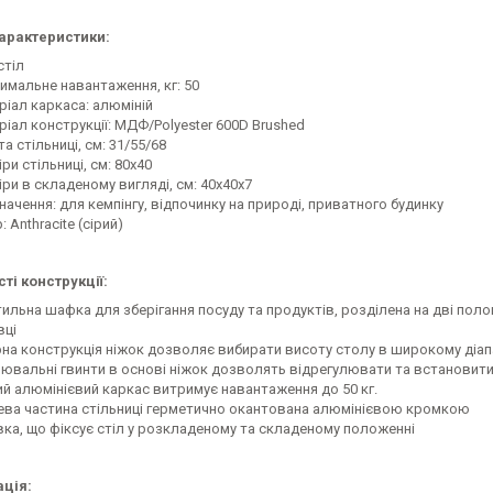
характеристики:
стіл
имальне навантаження, кг: 50
ріал каркаса: алюміній
ріал конструкції: МДФ/Polyester 600D Brushed
а стільниці, см: 31/55/68
ри стільниці, см: 80х40
ри в складеному вигляді, см: 40х40х7
ачення: для кемпінгу, відпочинку на природі, приватного будинку
: Anthracite (сірий)
ті конструкції:
тильна шафка для зберігання посуду та продуктів, розділена на дві поло
вці
рна конструкція ніжок дозволяє вибирати висоту столу в широкому діапа
лювальні гвинти в основі ніжок дозволять відрегулювати та встановити 
ий алюмінієвий каркас витримує навантаження до 50 кг.
ева частина стільниці герметично окантована алюмінієвою кромкою
вка, що фіксує стіл у розкладеному та складеному положенні
ція: