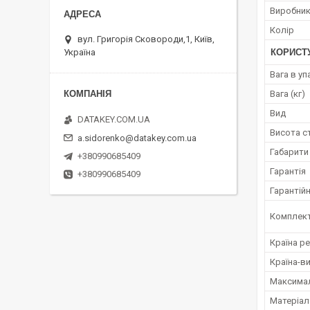
Виробни
Колір
вул. Григорія Сковороди,1, Київ,
Україна
КОРИСТ
Вага в уп
Вага (кг)
Вид
DATAKEY.COM.UA
Висота ст
a.sidorenko@datakey.com.ua
Габарити
+380990685409
Гарантія
+380990685409
Гарантійн
Комплект
Країна ре
Країна-в
Максимал
Матеріал